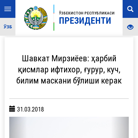
Toggle
ЎЗБЕКИСТОН РЕСПУБЛИКАСИ
navigation
ПРЕЗИДЕНТИ
ЎЗБ
Шавкат Мирзиёев: ҳарбий
қисмлар ифтихор, ғурур, куч,
билим маскани бўлиши керак
31.03.2018