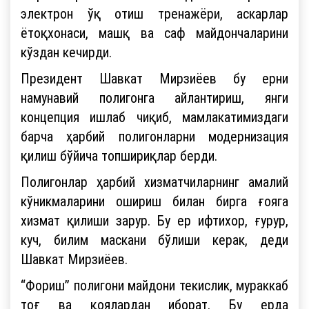
электрон ўқ отиш тренажёри, аскарлар
ётоқхонаси, машқ ва саф майдончаларини
кўздан кечирди.
Президент Шавкат Мирзиёев бу ерни
намунавий полигонга айлантириш, янги
концепция ишлаб чиқиб, мамлакатимиздаги
барча ҳарбий полигонларни модернизация
қилиш бўйича топшириқлар берди.
Полигонлар ҳарбий хизматчиларнинг амалий
кўникмаларини ошириш билан бирга ғояга
хизмат қилиши зарур. Бу ер ифтихор, ғурур,
куч, билим маскани бўлиши керак, деди
Шавкат Мирзиёев.
“Фориш” полигони майдони текислик, мураккаб
тоғ ва қоялардан иборат. Бу ерда