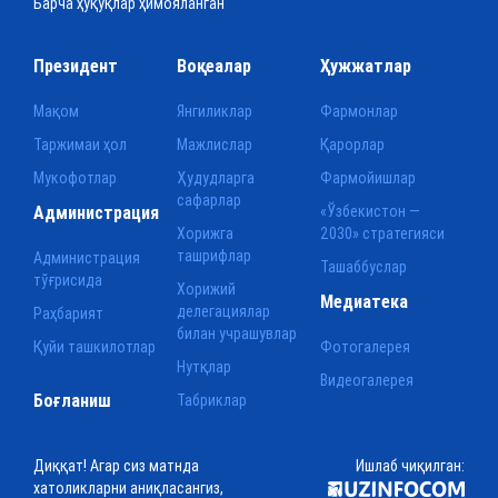
Барча ҳуқуқлар ҳимояланган
Президент
Воқеалар
Ҳужжатлар
Мақом
Янгиликлар
Фармонлар
Таржимаи ҳол
Мажлислар
Қарорлар
Мукофотлар
Ҳудудларга
Фармойишлар
сафарлар
Администрация
«Ўзбекистон —
Хорижга
2030» стратегияси
ташрифлар
Администрация
Ташаббуслар
тўғрисида
Хорижий
Медиатека
делегациялар
Раҳбарият
билан учрашувлар
Қуйи ташкилотлар
Фотогалерея
Нутқлар
Видеогалерея
Боғланиш
Табриклар
Диққат! Агар сиз матнда
Ишлаб чиқилган:
хатоликларни аниқласангиз,