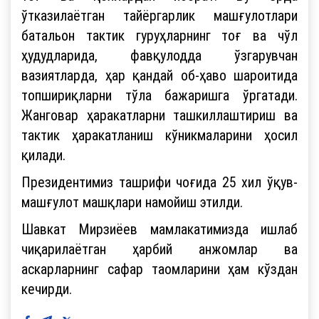
ўтказилаётган тайёргарлик машғулотлари
батальон тактик гуруҳларнинг тоғ ва чўл
ҳудудларида, фавқулодда ўзгарувчан
вазиятларда, ҳар қандай об-ҳаво шароитида
топшириқларни тўла бажаришга ўргатади.
Жанговар ҳаракатларни ташкиллаштириш ва
тактик ҳаракатланиш кўникмаларини ҳосил
қилади.
Президентимиз ташрифи чоғида 25 хил ўқув-
машғулот машқлари намойиш этилди.
Шавкат Мирзиёев мамлакатимизда ишлаб
чиқарилаётган ҳарбий анжомлар ва
аскарларнинг сафар таомларини ҳам кўздан
кечирди.