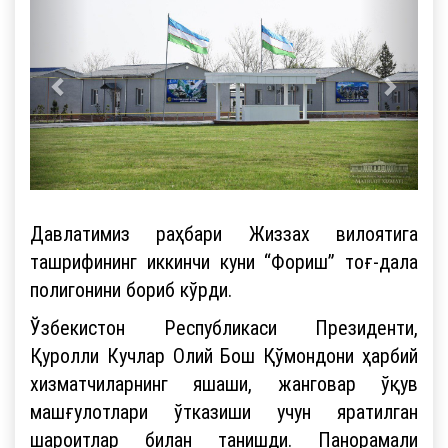
Давлатимиз раҳбари Жиззах вилоятига
ташрифининг иккинчи куни “Фориш” тоғ-дала
полигонини бориб кўрди.
Ўзбекистон Республикаси Президенти,
Қуролли Кучлар Олий Бош Қўмондони ҳарбий
хизматчиларнинг яшаши, жанговар ўқув
машғулотлари ўтказиши учун яратилган
шароитлар билан танишди. Панорамали