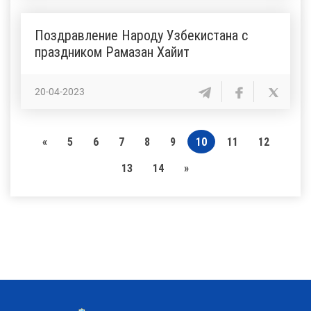
Поздравление Народу Узбекистана с
праздником Рамазан Хайит
20-04-2023
«
5
6
7
8
9
10
11
12
13
14
»