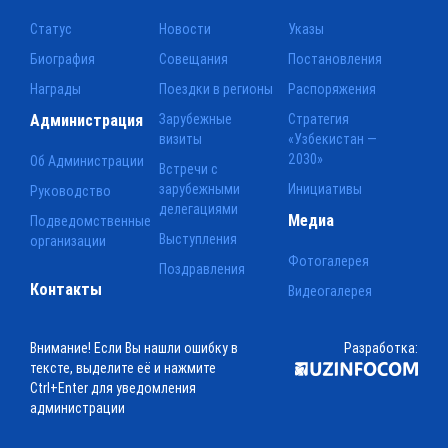
Статус
Новости
Указы
Биография
Совещания
Постановления
Награды
Поездки в регионы
Распоряжения
Администрация
Зарубежные
Стратегия
визиты
«Узбекистан —
2030»
Об Администрации
Встречи с
зарубежными
Инициативы
Руководство
делегациями
Медиа
Подведомственные
Выступления
организации
Фотогалерея
Поздравления
Контакты
Видеогалерея
Внимание! Если Вы нашли ошибку в
Разработка:
тексте, выделите её и нажмите
Ctrl+Enter для уведомления
администрации