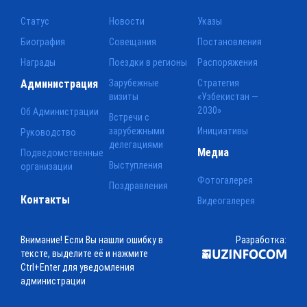
Статус
Новости
Указы
Биография
Совещания
Постановления
Награды
Поездки в регионы
Распоряжения
Администрация
Зарубежные
Стратегия
визиты
«Узбекистан —
2030»
Об Администрации
Встречи с
зарубежными
Инициативы
Руководство
делегациями
Медиа
Подведомственные
Выступления
организации
Фотогалерея
Поздравления
Контакты
Видеогалерея
Внимание! Если Вы нашли ошибку в
Разработка:
тексте, выделите её и нажмите
Ctrl+Enter для уведомления
администрации