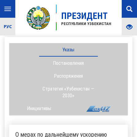
Toggle
ПРЕЗИДЕНТ
navigation
РЕСПУБЛИКИ УЗБЕКИСТАН
РУС
Указы
Постановления
Распоряжения
Стратегия «Узбекистан —
2030»
Инициативы
О мерах по дальнейшему ускорению