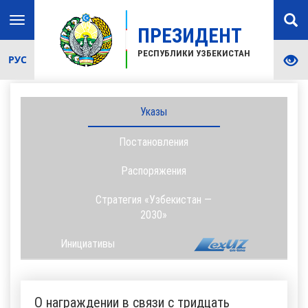
Toggle
ПРЕЗИДЕНТ
navigation
РЕСПУБЛИКИ УЗБЕКИСТАН
РУС
Указы
Постановления
Распоряжения
Стратегия «Узбекистан —
2030»
Инициативы
О награждении в связи с тридцать