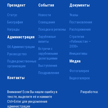
Президент
События
Документы
Статус
Новости
Указы
Биография
Совещания
Постановления
Награды
Поездки в регионы
Распоряжения
Администрация
Зарубежные
Стратегия
визиты
«Узбекистан —
2030»
Об Администрации
Встречи с
зарубежными
Инициативы
Руководство
делегациями
Медиа
Подведомственные
Выступления
организации
Фотогалерея
Поздравления
Контакты
Видеогалерея
Внимание! Если Вы нашли ошибку в
Разработка:
тексте, выделите её и нажмите
Ctrl+Enter для уведомления
администрации