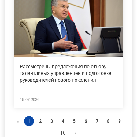
Рассмотрены предложения по отбору
талантливых управленцев и подготовке
руководителей нового поколения
15-07-2026
1
2
3
4
5
6
7
8
9
«
10
»