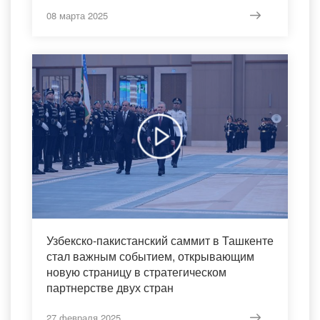
действительно являются настоящими
героями нашего времени"
08 марта 2025
Узбекско-пакистанский саммит в Ташкенте
стал важным событием, открывающим
новую страницу в стратегическом
партнерстве двух стран
27 февраля 2025