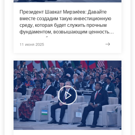
Президент Шавкат Мирзиёев: Давайте
вместе создадим такую инвестиционную
среду, которая будет служить прочным
фундаментом, возвышающим ценность
человека, обеспечивающим его
жизненные интересы и развитие
11 июня 2025
общества!