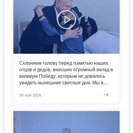
Склоняем голову перед памятью наших
отцов и дедов, внесших огромный вклад в
великую Победу, которым не довелось
увидеть нынешние светлые дни. Мы в
неоплатном долгу перед ветеранами
войны и трудового фронта.
09 мая 2024