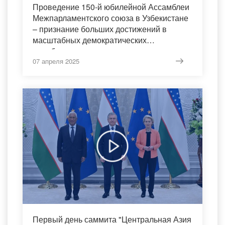
Проведение 150-й юбилейной Ассамблеи
Межпарламентского союза в Узбекистане
– признание больших достижений в
масштабных демократических
преобразованиях, развитии
парламентаризма и представительной
07 апреля 2025
власти в нашей стране.
Первый день саммита "Центральная Азия