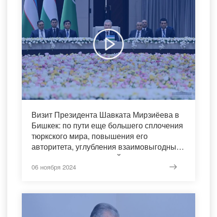
Визит Президента Шавката Мирзиёева в
Бишкек: по пути еще большего сплочения
тюркского мира, повышения его
авторитета, углубления взаимовыгодных
и дружественных связей, вывода
сотрудничества на новый уровень
06 ноября 2024