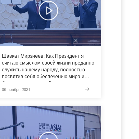
Шавкат Мирзиёев: Как Президент я
считаю смыслом своей жизни преданно
служить нашему народу, полностью
посвятив себя обеспечению мира и
благополучия родной страны, ее
развитию
06 ноября 2021