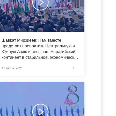
Шавкат Мирзиёев: Нам вместе
предстоит превратить Центральную и
Южную Азию и весь наш Евразийский
континент в стабильное, экономически
развитое и процветающее
пространство.
17 июля 2021