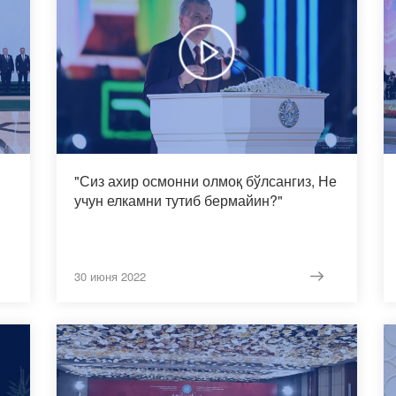
"Сиз ахир осмонни олмоқ бўлсангиз, Не
учун елкамни тутиб бермайин?"
30 июня 2022