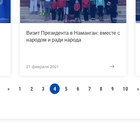
Визит Президента в Наманган: вместе с
народом и ради народа
21 февраля 2021
«
1
2
3
4
5
6
7
8
9
10
»