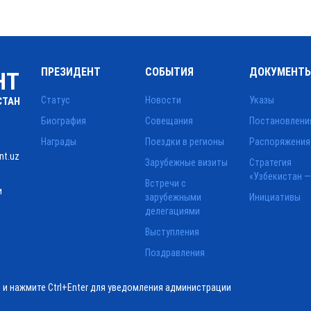
ПРЕЗИДЕНТ
СОБЫТИЯ
ДОКУМЕНТ
НТ
Статус
Новости
Указы
СТАН
Биография
Совещания
Постановлени
Награды
Поездки в регионы
Распоряжения
nt.uz
Зарубежные визиты
Стратегия
«Узбекистан —
Встречи с
и
зарубежными
Инициативы
делегациями
Выступления
Поздравления
ё и нажмите Ctrl+Enter для уведомления администрации