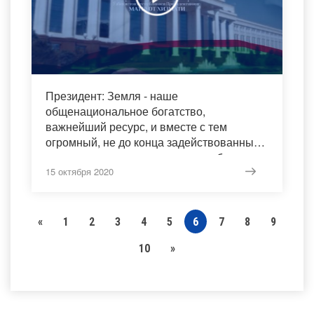
Президент: Земля - наше
общенациональное богатство,
важнейший ресурс, и вместе с тем
огромный, не до конца задействованный
резерв для увеличения доходов бюджета
15 октября 2020
«
1
2
3
4
5
6
7
8
9
10
»