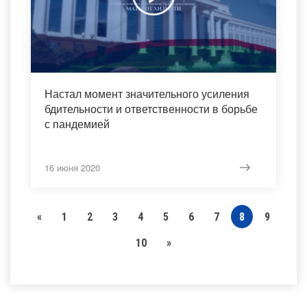
Настал момент значительного усиления
бдительности и ответственности в борьбе
с пандемией
16 июня 2020
«
1
2
3
4
5
6
7
8
9
10
»