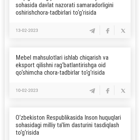
sohasida davlat nazorati samaradorligini
oshirishchora-tadbirlari to‘g‘risida
13-02-2023
Mebel mahsulotlari ishlab chiqarish va
eksport qilishni rag‘batlantirishga oid
qo‘shimcha chora-tadbirlar to‘g‘risida
10-02-2023
O‘zbekiston Respublikasida Inson huquqlari
sohasidagi milliy ta’lim dasturini tasdiqlash
to‘g‘risida