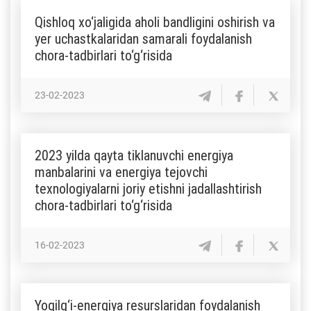
Qishloq xo‘jaligida aholi bandligini oshirish va
yer uchastkalaridan samarali foydalanish
chora-tadbirlari to‘g‘risida
23-02-2023
2023 yilda qayta tiklanuvchi energiya
manbalarini va energiya tejovchi
texnologiyalarni joriy etishni jadallashtirish
chora-tadbirlari to‘g‘risida
16-02-2023
Yoqilg‘i-energiya resurslaridan foydalanish