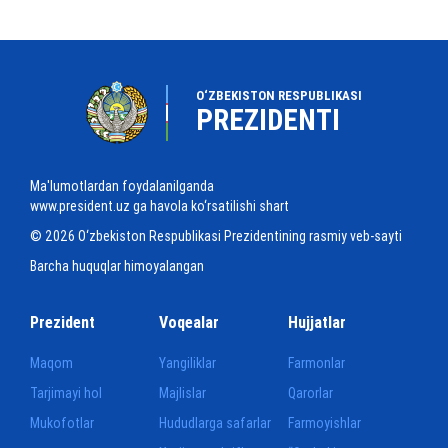
O‘ZBEKISTON RESPUBLIKASI
PREZIDENTI
Ma'lumotlardan foydalanilganda
www.president.uz ga havola ko‘rsatilishi shart
© 2026 O‘zbekiston Respublikasi Prezidentining rasmiy veb-sayti
Barcha huquqlar himoyalangan
Prezident
Voqealar
Hujjatlar
Maqom
Yangiliklar
Farmonlar
Tarjimayi hol
Majlislar
Qarorlar
Mukofotlar
Hududlarga safarlar
Farmoyishlar