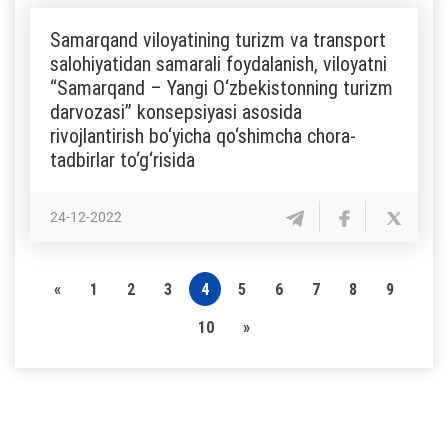
Samarqand viloyatining turizm va transport
salohiyatidan samarali foydalanish, viloyatni
“Samarqand – Yangi O‘zbekistonning turizm
darvozasi” konsepsiyasi asosida
rivojlantirish bo‘yicha qo‘shimcha chora-
tadbirlar to‘g‘risida
24-12-2022
«
1
2
3
4
5
6
7
8
9
10
»