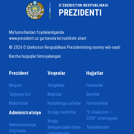
O‘ZBEKISTON RESPUBLIKASI
PREZIDENTI
Ma'lumotlardan foydalanilganda
www.president.uz ga havola ko‘rsatilishi shart
© 2026 O‘zbekiston Respublikasi Prezidentining rasmiy veb-sayti
Barcha huquqlar himoyalangan
Prezident
Voqealar
Hujjatlar
Maqom
Yangiliklar
Farmonlar
Tarjimayi hol
Majlislar
Qarorlar
Mukofotlar
Hududlarga safarlar
Farmoyishlar
Administratsiya
Xorijga tashriflar
“Oʻzbekiston —
2030” strategiyasi
Xorijiy
Administratsiya
delegatsiyalar bilan
Tashabbuslar
to‘g‘risida
uchrashuvlar