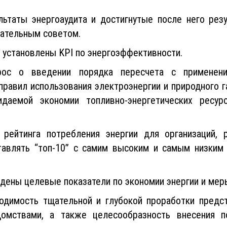
льтаты энергоаудита и достигнутые после него рез
дательным советом.
 установлены KPI по энергоэффективности.
прос о введении порядка пересчета с примене
равил использования электроэнергии и природного г
аемой экономии топливно-энергетических ресур
ейтинга потребления энергии для организаций, 
тавлять “топ-10” с самим высоким и самым низким
дены целевые показатели по экономии энергии и меры
ходимость тщательной и глубокой проработки пред
домствами, а также целесообразность внесения п