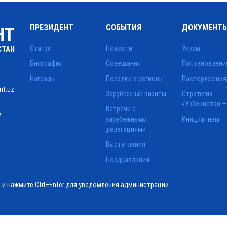
ПРЕЗИДЕНТ
СОБЫТИЯ
ДОКУМЕНТ
НТ
Статус
Новости
Указы
СТАН
Биография
Совещания
Постановлени
Награды
Поездки в регионы
Распоряжения
nt.uz
Зарубежные визиты
Стратегия
«Узбекистан —
Встречи с
и
зарубежными
Инициативы
делегациями
Выступления
Поздравления
ё и нажмите Ctrl+Enter для уведомления администрации