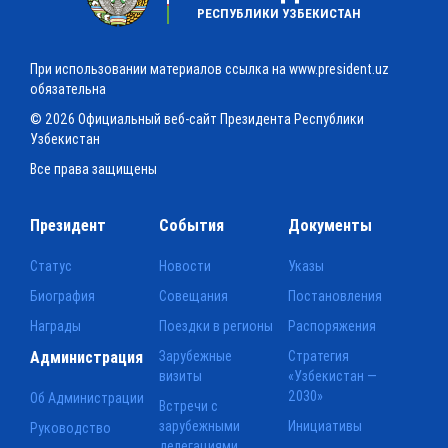
РЕСПУБЛИКИ УЗБЕКИСТАН
При использовании материалов ссылка на www.president.uz
обязательна
© 2026 Официальный веб-сайт Президента Республики
Узбекистан
Все права защищены
Президент
События
Документы
Статус
Новости
Указы
Биография
Совещания
Постановления
Награды
Поездки в регионы
Распоряжения
Администрация
Зарубежные
Стратегия
визиты
«Узбекистан —
2030»
Об Администрации
Встречи с
зарубежными
Инициативы
Руководство
делегациями