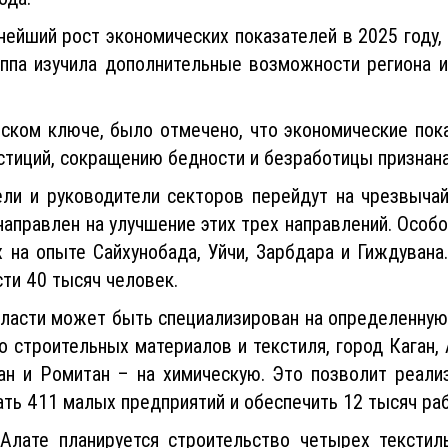
ейший рост экономических показателей в 2025 году,
руппа изучила дополнительные возможности региона 
ском ключе, было отмечено, что экономические пока
стиций, сокращению бедности и безработицы признан
тели и руководители секторов перейдут на чрезвыч
направлен на улучшение этих трех направлений. Особ
 на опыте Сайхунобада, Уйчи, Зарбдара и Гиждувана
ти 40 тысяч человек.
бласти может быть специализирован на определенную
 строительных материалов и текстиля, город Каган,
н и Ромитан – на химическую. Это позволит реали
ть 411 малых предприятий и обеспечить 12 тысяч раб
 Алате планируется строительство четырех тексти