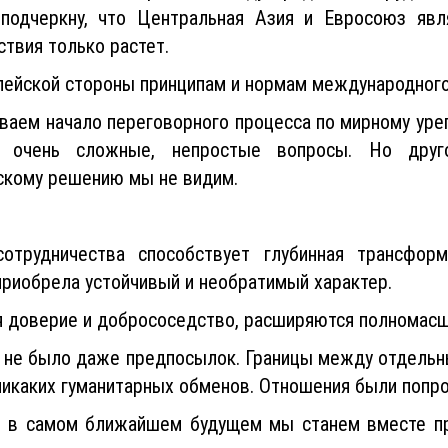
 подчеркну, что Центральная Азия и Евросоюз явл
твия только растет.
ейской стороны принципам и нормам международного
аем начало переговорного процесса по мирному урег
 очень сложные, непростые вопросы. Но друг
скому решению мы не видим.
отрудничества способствует глубинная трансфор
приобрела устойчивый и необратимый характер.
 доверие и добрососедство, расширяются полномасш
о не было даже предпосылок. Границы между отдель
а, никаких гуманитарных обменов. Отношения были поп
то в самом ближайшем будущем мы станем вместе пр