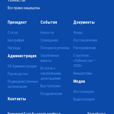
Узбекистан
Все права защищены
Президент
События
Документы
Статус
Новости
Указы
Биография
Совещания
Постановления
Награды
Поездки в регионы
Распоряжения
Администрация
Зарубежные
Стратегия
визиты
«Узбекистан —
2030»
Об Администрации
Встречи с
зарубежными
Инициативы
Руководство
делегациями
Медиа
Подведомственные
Выступления
организации
Фотогалерея
Поздравления
Контакты
Видеогалерея
Внимание! Если Вы нашли ошибку в
Разработка: