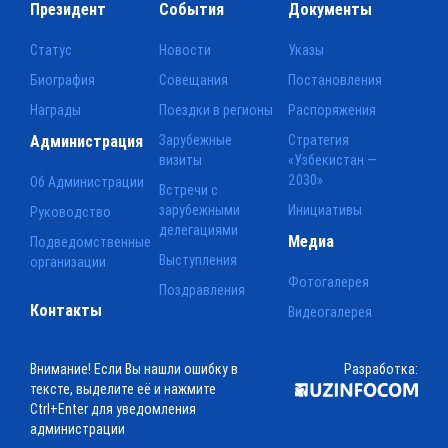
Президент
События
Документы
Статус
Новости
Указы
Биография
Совещания
Постановления
Награды
Поездки в регионы
Распоряжения
Администрация
Зарубежные
Стратегия
визиты
«Узбекистан —
2030»
Об Администрации
Встречи с
зарубежными
Инициативы
Руководство
делегациями
Медиа
Подведомственные
Выступления
организации
Фотогалерея
Поздравления
Контакты
Видеогалерея
Внимание! Если Вы нашли ошибку в
Разработка:
тексте, выделите её и нажмите
Ctrl+Enter для уведомления
администрации