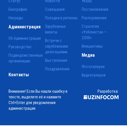
Статус
Новости
Указы
Биография
Совещания
Постановления
Награды
Поездки в регионы
Распоряжения
Администрация
Зарубежные
Стратегия
визиты
«Узбекистан —
2030»
Об Администрации
Встречи с
зарубежными
Инициативы
Руководство
делегациями
Медиа
Подведомственные
Выступления
организации
Фотогалерея
Поздравления
Контакты
Видеогалерея
Внимание! Если Вы нашли ошибку в
Разработка:
тексте, выделите её и нажмите
Ctrl+Enter для уведомления
администрации