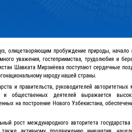
уз, олицетворяющим пробуждение природы, начало 
имного уважения, гостеприимства, трудолюбия и бер
истан Шавката Мирзиёева поступают сердечные поз
огонациональному народу нашей страны.
арств и правительств, руководителей авторитетных
х и общественных деятелей выражается высо
нных на построение Нового Узбекистана, обеспечени
ьный рост международного авторитета государства
 также активному продвижению инициатив, нацел