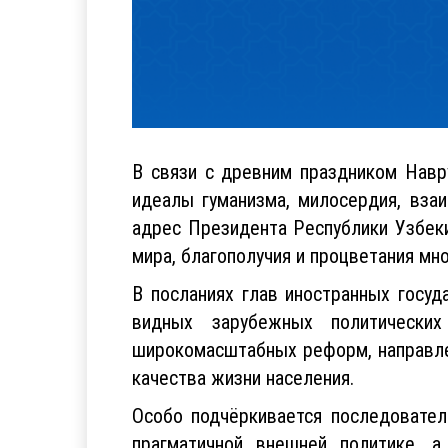
В связи с древним праздником Навр
идеалы гуманизма, милосердия, вза
адрес Президента Республики Узбек
мира, благополучия и процветания мн
В посланиях глав иностранных госуд
видных зарубежных политически
широкомасштабных реформ, направле
качества жизни населения.
Особо подчёркивается последовател
прагматичной внешней политике, а