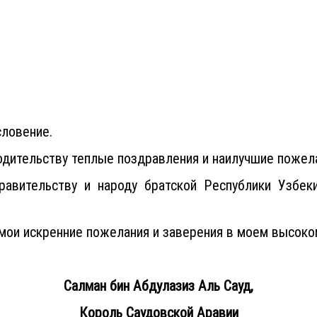
словение.
ительству теплые поздравления и наилучшие пожелан
авительству и народу братской Республики Узбек
мои искренние пожелания и заверения в моем высоко
Салман бин Абдулазиз Аль Сауд,
Король Саудовской Аравии