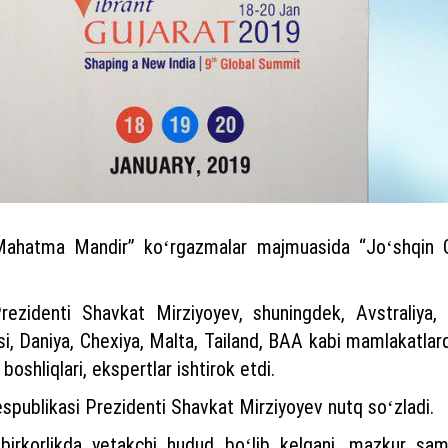
“Mahatma Mandir” koʻrgazmalar majmuasida “Joʻshqin G
zidenti Shavkat Mirziyoyev, shuningdek, Avstraliya, 
i, Daniya, Chexiya, Malta, Tailand, BAA kabi mamlakatlar
 boshliqlari, ekspertlar ishtirok etdi.
spublikasi Prezidenti Shavkat Mirziyoyev nutq soʻzladi.
irkorlikda yetakchi hudud boʻlib kelgani, mazkur sam