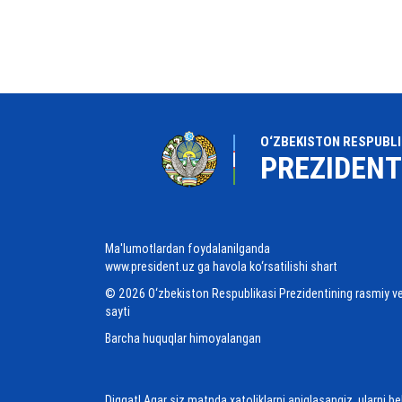
O‘ZBEKISTON RESPUBLI
PREZIDENT
Ma'lumotlardan foydalanilganda
www.president.uz ga havola ko‘rsatilishi shart
© 2026 O‘zbekiston Respublikasi Prezidentining rasmiy v
sayti
Barcha huquqlar himoyalangan
Diqqat! Agar siz matnda xatoliklarni aniqlasangiz, ularni b