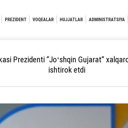
PREZIDENT
VOQEALAR
HUJJATLAR
ADMINISTRATSIYA
asi Prezidenti “Joʻshqin Gujarat” xalqar
ishtirok etdi