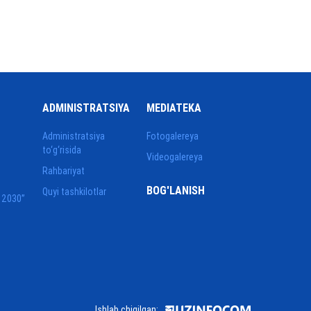
ADMINISTRATSIYA
MEDIATEKA
Administratsiya
Fotogalereya
to‘g‘risida
Videogalereya
Rahbariyat
BOG'LANISH
Quyi tashkilotlar
 2030”
Ishlab chiqilgan: