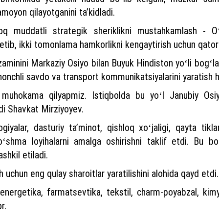
moyon qilayotganini taʼkidladi.
zoq muddatli strategik sheriklikni mustahkamlash - Oʻ
 etib, ikki tomonlama hamkorlikni kengaytirish uchun qator t
d zaminini Markaziy Osiyo bilan Buyuk Hindiston yoʻli bog
shonchli savdo va transport kommunikatsiyalarini yaratish 
i muhokama qilyapmiz. Istiqbolda bu yoʻl Janubiy Osi
di Shavkat Mirziyoyev.
ogiyalar, dasturiy taʼminot, qishloq xoʻjaligi, qayta ti
oʻshma loyihalarni amalga oshirishni taklif etdi. Bu bo
hkil etiladi.
 uchun eng qulay sharoitlar yaratilishini alohida qayd etdi.
nergetika, farmatsevtika, tekstil, charm-poyabzal, kimyo
r.