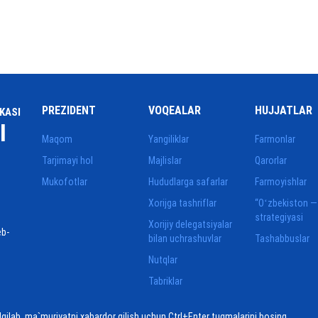
PREZIDENT
VOQEALAR
HUJJATLAR
KASI
I
Maqom
Yangiliklar
Farmonlar
Tarjimayi hol
Majlislar
Qarorlar
Mukofotlar
Hududlarga safarlar
Farmoyishlar
Xorijga tashriflar
“Oʻzbekiston —
strategiyasi
Xorijiy delegatsiyalar
eb-
bilan uchrashuvlar
Tashabbuslar
Nutqlar
Tabriklar
elgilab, ma`muriyatni xabardor qilish uchun Ctrl+Enter tugmalarini bosing