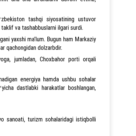
zbekiston tashqi siyosatining ustuvor
aklif va tashabbuslarni ilgari surdi.
ʻlagani yaxshi maʼlum. Bugun ham Markaziy
har qachongidan dolzarbdir.
yoga, jumladan, Choxbahor porti orqali
klanadigan energiya hamda ushbu sohalar
ʻyicha dastlabki harakatlar boshlangan,
 sanoati, turizm sohalaridagi istiqbolli