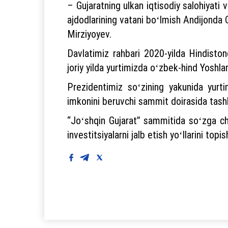
– Gujaratning ulkan iqtisodiy salohiyati 
ajdodlarining vatani boʻlmish Andijonda O
Mirziyoyev.
Davlatimiz rahbari 2020-yilda Hindiston
joriy yilda yurtimizda oʻzbek-hind Yoshlar f
Prezidentimiz soʻzining yakunida yurti
imkonini beruvchi sammit doirasida tashk
“Joʻshqin Gujarat” sammitida soʻzga ch
investitsiyalarni jalb etish yoʻllarini top