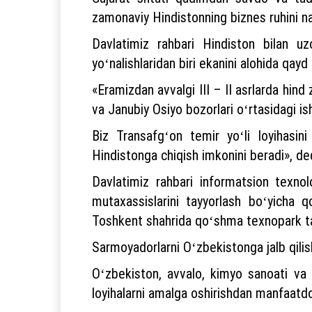
zamonaviy Hindistonning biznes ruhini na
Davlatimiz rahbari Hindiston bilan u
yoʻnalishlaridan biri ekanini alohida qayd
«Eramizdan avvalgi III – II asrlarda hin
va Janubiy Osiyo bozorlari oʻrtasidagi i
Biz Transafgʻon temir yoʻli loyihasin
Hindistonga chiqish imkonini beradi», de
Davlatimiz rahbari informatsion texnol
mutaxassislarini tayyorlash boʻyicha q
Toshkent shahrida qoʻshma texnopark tas
Sarmoyadorlarni Oʻzbekistonga jalb qilish
Oʻzbekiston, avvalo, kimyo sanoati va e
loyihalarni amalga oshirishdan manfaatdo