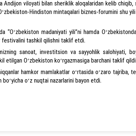
va Andijon viloyati bilan sheriklik aloqalaridan kelib chiqi
ʻzbekiston-Hindiston mintaqalari biznes-forumini shu yili 
da “Oʻzbekiston madaniyati yili”ni hamda Oʻzbekistonda 
estivalini tashkil qilishni taklif etdi.
mizning sanoat, investitsion va sayyohlik salohiyati, bo
il etilgan Oʻzbekiston koʻrgazmasiga barchani taklif qildi
iqqanlar hamkor mamlakatlar oʻrtasida oʻzaro tajriba, te
ish boʻyicha oʻz nuqtai nazarlarini bayon etdi.