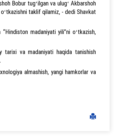
b, shoh Bobur tugʻilgan va ulugʻ Akbarshoh
oʻtkazishni taklif qilamiz, - dedi Shavkat
“Hindiston madaniyati yili”ni oʻtkazish,
y tarixi va madaniyati haqida tanishish
.
xnologiya almashish, yangi hamkorlar va