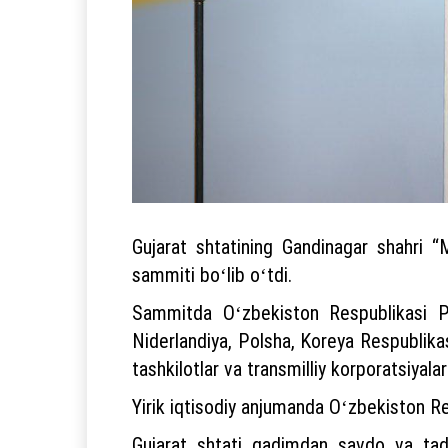
Gujarat shtatining Gandinagar shahri 
sammiti boʻlib oʻtdi.
Sammitda Oʻzbekiston Respublikasi Pre
Niderlandiya, Polsha, Koreya Respublikas
tashkilotlar va transmilliy korporatsiyalar
Yirik iqtisodiy anjumanda Oʻzbekiston Re
Gujarat shtati qadimdan savdo va tadb