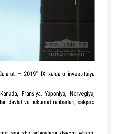
ujarat – 2019” IX xalqaro investitsiya
Kanada, Fransiya, Yaponiya, Norvegiya,
dan davlat va hukumat rahbarlari, xalqaro
mit ana shu anʼanalarni davom ettirib,