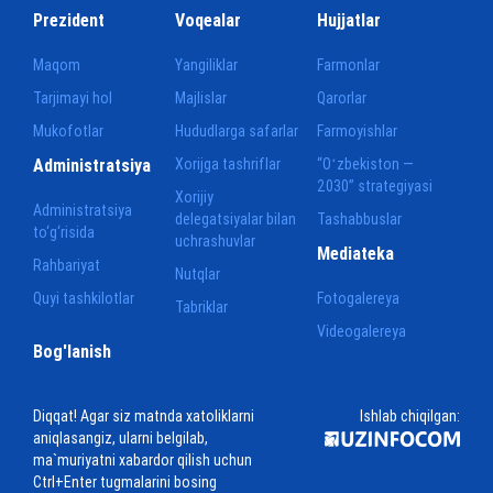
Prezident
Voqealar
Hujjatlar
Maqom
Yangiliklar
Farmonlar
Tarjimayi hol
Majlislar
Qarorlar
Mukofotlar
Hududlarga safarlar
Farmoyishlar
Administratsiya
Xorijga tashriflar
“Oʻzbekiston —
2030” strategiyasi
Xorijiy
Administratsiya
delegatsiyalar bilan
Tashabbuslar
to‘g‘risida
uchrashuvlar
Mediateka
Rahbariyat
Nutqlar
Quyi tashkilotlar
Fotogalereya
Tabriklar
Videogalereya
Bog'lanish
Diqqat! Agar siz matnda xatoliklarni
Ishlab chiqilgan:
aniqlasangiz, ularni belgilab,
ma`muriyatni xabardor qilish uchun
Ctrl+Enter tugmalarini bosing