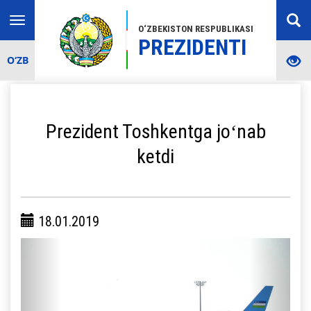
Toggle
O‘ZBEKISTON RESPUBLIKASI
navigation
PREZIDENTI
O‘ZB
Prezident Toshkentga joʻnab
ketdi
18.01.2019