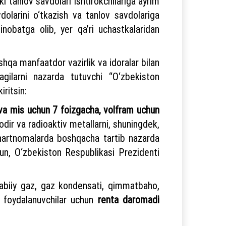
ki tanlov savdolari ishtirokchilariga ayrim
vdolarini o‘tkazish va tanlov savdolariga
inobatga olib, yer qa’ri uchastkalaridan
shqa manfaatdor vazirlik va idoralar bilan
ilarni nazarda tutuvchi “O‘zbekiston
iritsin:
n va mis uchun 7 foizgacha, volfram uchun
dir va radioaktiv metallarni, shuningdek,
shartnomalarda boshqacha tartib nazarda
hun, O‘zbekiston Respublikasi Prezidenti
 tabiiy gaz, gaz kondensati, qimmatbaho,
an foydalanuvchilar uchun
renta daromadi