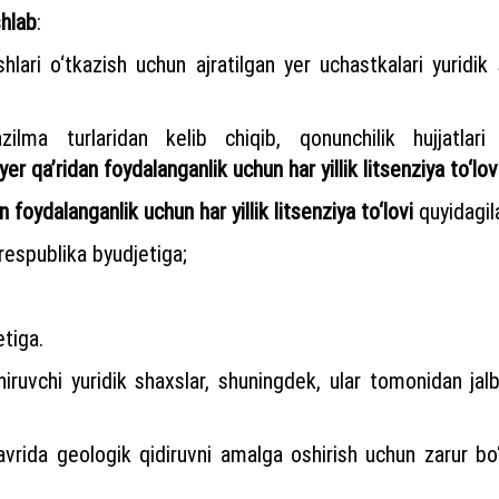
shlab
:
ishlari o‘tkazish uchun ajratilgan yer uchastkalari yuridi
ilma turlaridan kelib chiqib, qonunchilik hujjatlari
yer qa’ridan foydalanganlik uchun
har
yillik litsenziya to‘lov
 foydalanganlik uchun har yillik litsenziya to‘lovi
quyidagila
respublika byudjetiga;
etiga.
shiruvchi yuridik shaxslar, shuningdek, ular tomonidan ja
 davrida geologik qidiruvni amalga oshirish uchun zarur 