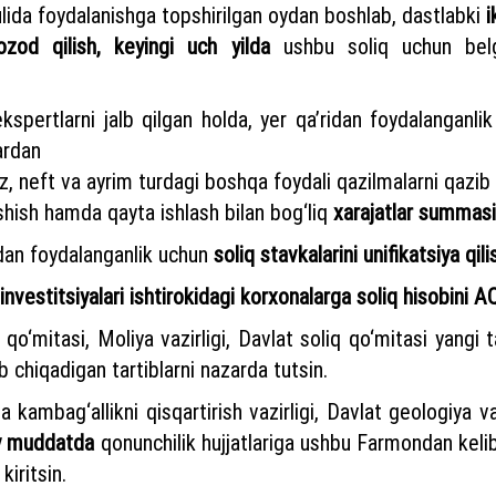
ulida foydalanishga topshirilgan oydan boshlab, dastlabki
i
zod qilish,
keyingi uch yilda
ushbu soliq uchun bel
 ekspertlarni jalb qilgan holda, yer qa’ridan foydalanganli
ardan
, neft va ayrim turdagi boshqa foydali qazilmalarni qazib 
ashish hamda qayta ishlash bilan bog‘liq
xarajatlar summasig
idan foydalanganlik uchun
soliq stavkalarini unifikatsiya qili
 investitsiyalari ishtirokidagi korxonalarga soliq hisobini A
o‘mitasi, Moliya vazirligi, Davlat soliq qo‘mitasi yangi tah
chiqadigan tartiblarni nazarda tutsin.
 va kambag‘allikni qisqartirish vazirligi, Davlat geologiya
y muddatda
qonunchilik hujjatlariga ushbu Farmondan kelib
kiritsin.