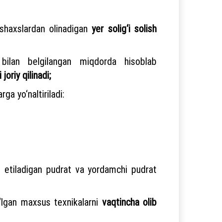
k shaxslardan olinadigan
yer solig‘i solish
 bilan belgilangan miqdorda hisoblab
i joriy qilinadi;
rga yo‘naltiriladi:
lb etiladigan pudrat va yordamchi pudrat
bo‘lgan maxsus texnikalarni
vaqtincha olib