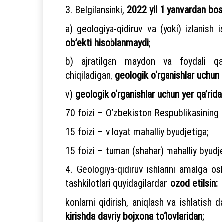
3. Belgilansinki,
2022 yil 1 yanvardan bo
a) geologiya-qidiruv va (yoki) izlanish 
ob’ekti hisoblanmaydi
;
b) ajratilgan maydon va foydali qaz
chiqiladigan,
geologik o‘rganishlar uchun 
v)
geologik o‘rganishlar uchun yer qa’ridan
70 foizi – O‘zbekiston Respublikasining 
15 foizi – viloyat mahalliy byudjetiga;
15 foizi – tuman (shahar) mahalliy byudj
4. Geologiya-qidiruv ishlarini amalga o
tashkilotlari quyidagilardan
ozod etilsin:
konlarni qidirish, aniqlash va ishlatish
kirishda davriy bojxona to‘lovlaridan
;