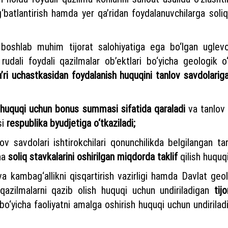
g‘batlantirish hamda yer qa’ridan foydalanuvchilarga soliq 
boshlab muhim tijorat salohiyatiga ega bo‘lgan uglevo
udali foydali qazilmalar ob’ektlari bo‘yicha geologik o‘
a’ri uchastkasidan foydalanish huquqini tanlov savdolarig
 huquqi uchun bonus summasi sifatida qaraladi
va tanlov s
si
respublika byudjetiga o‘tkaziladi;
lov savdolari ishtirokchilari qonunchilikda belgilangan ta
cha
soliq stavkalarini oshirilgan miqdorda taklif
qilish huquq
t va kambag‘allikni qisqartirish vazirligi hamda Davlat geo
qazilmalarni qazib olish huquqi uchun undiriladigan
tij
 bo‘yicha faoliyatni amalga oshirish huquqi uchun undirila