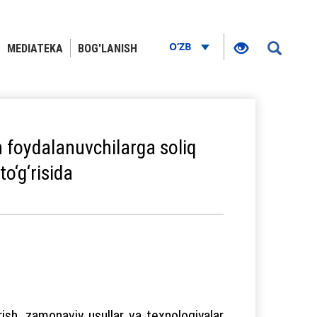
O‘ZB
MEDIATEKA
BOG'LANISH
n foydalanuvchilarga soliq
to‘g‘risida
irish, zamonaviy usullar va texnologiyalar