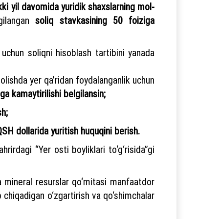
kki yil davomida yuridik shaxslarning mol-
gilangan
soliq stavkasining 50 foiziga
k uchun soliqni hisoblash tartibini yanada
olishda yer qa’ridan foydalanganlik uchun
a kamaytirilishi belgilansin;
sh;
QSH dollarida yuritish huquqini berish.
rirdagi “Yer osti boyliklari to‘g‘risida”gi
 va mineral resurslar qo‘mitasi manfaatdor
 chiqadigan o‘zgartirish va qo‘shimchalar