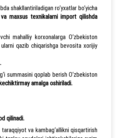
ibda shakllantiriladigan ro‘yxatlar bo‘yicha
 va maxsus texnikalarni import qilishda
uvchi mahalliy korxonalarga O‘zbekiston
larni qazib chiqarishga bevosita xorijiy
.
olig‘i summasini qoplab berish O‘zbekiston
echiktirmay amalga oshiriladi.
d qilinadi.
y taraqqiyot va kambag‘allikni qisqartirish