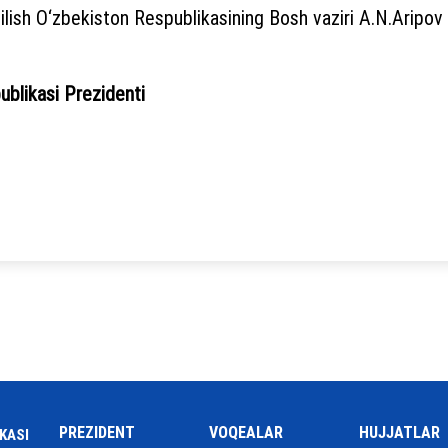
ilish O‘zbekiston Respublikasining Bosh vaziri A.N.Aripov
on Respublikasi Prezidenti Sh
PREZIDENT
VOQEALAR
HUJJATLAR
KASI