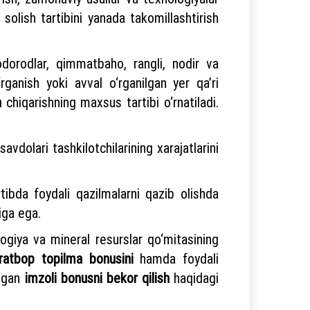
solish tartibini yanada takomillashtirish
dorodlar, qimmatbaho, rangli, nodir va
rganish yoki avval o‘rganilgan yer qa’ri
a
chiqarishning maxsus tartibi o‘rnatiladi.
avdolari tashkilotchilarining xarajatlarini
rtibda foydali qazilmalarni qazib olishda
iga ega.
logiya va mineral resurslar qo‘mitasining
oratbop topilma bonusini
hamda foydali
digan
imzoli bonusni
bekor qilish
haqidagi