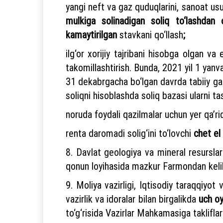
yangi neft va gaz quduqlarini, sanoat us
mulkiga solinadigan soliq to‘lashdan o
kamaytirilgan
stavkani qo‘llash
;
ilg‘or xorijiy tajribani hisobga olgan va
takomillashtirish. Bunda, 2021 yil 1 yanv
31 dekabrgacha bo‘lgan davrda tabiiy gaz
soliqni hisoblashda soliq bazasi ularni t
noruda foydali qazilmalar uchun yer qa’r
renta daromadi solig‘ini to‘lovchi
chet el
8. Davlat geologiya va mineral resurslar q
qonun loyihasida mazkur Farmondan kelib 
9. Moliya vazirligi, Iqtisodiy taraqqiyot
vazirlik va idoralar bilan birgalikda
uch o
to‘g‘risida Vazirlar Mahkamasiga takliflar 