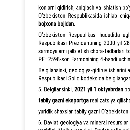
konlarni qidirish, aniqlash va ishlatish bo
O‘zbekiston Respublikasida ishlab chi
bojxona bojidan.
O‘zbekiston Respublikasi hududida ugle
Respublikasi Prezidentining 2000 yil 28
sarmoyalarni jalb etish chora-tadbirlari to
PF–2598-son Farmonining 4-bandi uchinc
Belgilansinki, geologiya-qidiruv ishlarin
Respublikasi Soliq kodeksida belgilangan
5. Belgilansinki,
2021 yil 1 oktyabrdan
bo
tabiiy gazni eksportga
realizatsiya qilis
yuridik shaxslar tabiiy gazni O‘zbekisto
6. Davlat geologiya va mineral resurslar q