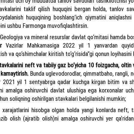
qo‘mitasi uch oy muddatda tanlov savdolari tashkilotchisi yo
stavkalarini taklif qilish huquqini bergan holda, tanlov sa
oydalanish huquqining boshlang‘ich qiymatini aniqlashni 
bini ushbu Farmonga muvofiqlashtirsin.
i, Geologiya va mineral resurslar davlat qo‘mitasi hamda bo
r
Vazirlar Mahkamasiga 2022 yil 1 yanvardan quyidag
h va qo‘shimchalar kiritish to‘g‘risida”gi qonun loyihasini k
stavkalarini neft va tabiiy gaz bo‘yicha 10 foizgacha, olti
 kamaytirish.
Bunda uglevodorodlar, qimmatbaho, rangli, no
r 2021 yil 1 sentyabrga qadar kuchga kirgan bitim va 
hni amalga oshiruvchi davlat ulushiga ega korxonalar uc
un soliqning oshirilgan stavkalari belgilanishi mumkin;
al xarajatlarini hisobga olgan holda yangi konlarda neft,
azib olish (ajratib olish)ni amalga oshiruvchi yer qa’rid