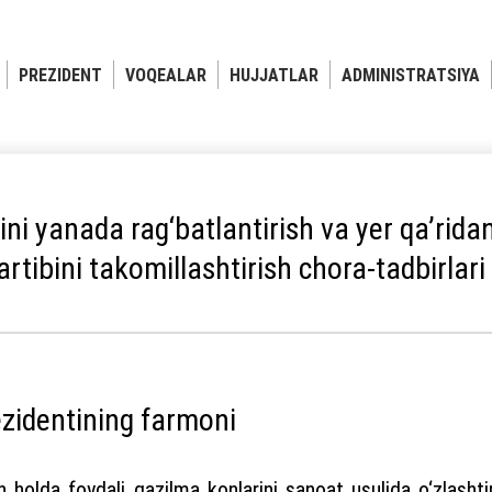
PREZIDENT
VOQEALAR
HUJJATLAR
ADMINISTRATSIYA
ini yanada rag‘batlantirish va yer qa’rida
artibini takomillashtirish chora-tadbirlari 
ezidentining farmoni
an holda foydali qazilma konlarini sanoat usulida o‘zlasht