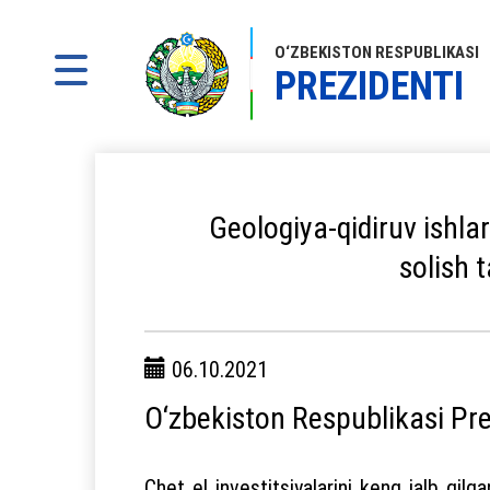
O‘ZBEKISTON RESPUBLIKASI
PREZIDENTI
Geologiya-qidiruv ishlar
solish t
06.10.2021
O‘zbekiston Respublikasi Pr
Chet el investitsiyalarini keng jalb qilg