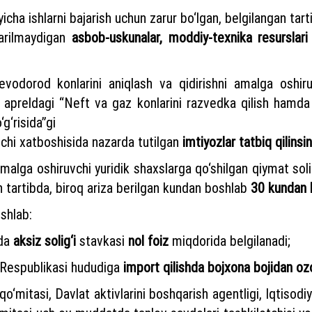
‘yicha ishlarni bajarish uchun zarur bo‘lgan, belgilangan tart
qarilmaydigan
asbob-uskunalar, moddiy-texnika resurslari
vodorod konlarini aniqlash va qidirishni amalga oshir
 apreldagi “Neft va gaz konlarini razvedka qilish hamda u
‘g‘risida”gi
hi xatboshisida nazarda tutilgan
imtiyozlar tatbiq qilinsin
i amalga oshiruvchi yuridik shaxslarga qo‘shilgan qiymat s
 tartibda, biroq ariza berilgan kundan boshlab
30 kundan k
shlab:
hda
aksiz solig‘i
stavkasi
nol foiz
miqdorida belgilanadi;
n Respublikasi hududiga
import qilishda bojxona bojidan ozo
o‘mitasi, Davlat aktivlarini boshqarish agentligi, Iqtisodi