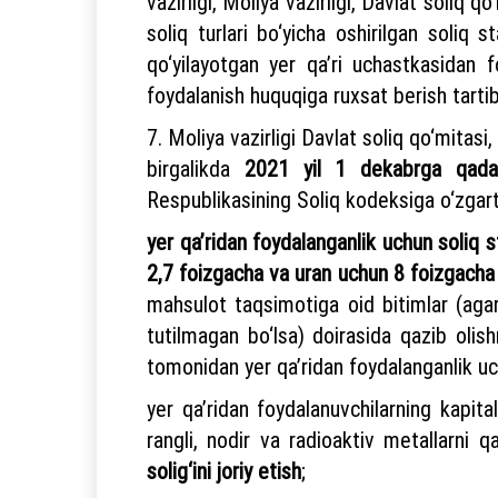
vazirligi, Moliya vazirligi, Davlat soliq 
soliq turlari bo‘yicha oshirilgan soliq 
qo‘yilayotgan yer qa’ri uchastkasidan f
foydalanish huquqiga ruxsat berish tarti
7. Moliya vazirligi Davlat soliq qo‘mitas
birgalikda
2021 yil 1 dekabrga qada
Respublikasining Soliq kodeksiga o‘zgartis
yer qa’ridan foydalanganlik uchun soliq 
2,7 foizgacha va uran uchun 8 foizgacha
mahsulot taqsimotiga oid bitimlar (aga
tutilmagan bo‘lsa) doirasida qazib olis
tomonidan yer qa’ridan foydalanganlik uch
yer qa’ridan foydalanuvchilarning kapit
rangli, nodir va radioaktiv metallarni q
solig‘ini joriy etish
;