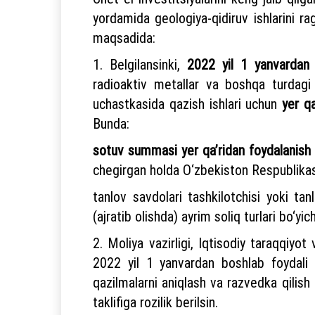
yordamida geologiya-qidiruv ishlarini ra
maqsadida:
1. Belgilansinki,
2022 yil 1 yanvardan
radioaktiv metallar va boshqa turdagi r
uchastkasida qazish ishlari uchun
yer q
Bunda:
sotuv summasi yer qa’ridan foydalanish
chegirgan holda O‘zbekiston Respublika
tanlov savdolari tashkilotchisi yoki tan
(ajratib olishda) ayrim soliq turlari bo‘yi
2. Moliya vazirligi, Iqtisodiy taraqqiyo
2022 yil 1 yanvardan boshlab foydali 
qazilmalarni aniqlash va razvedka qilish
taklifiga rozilik berilsin.