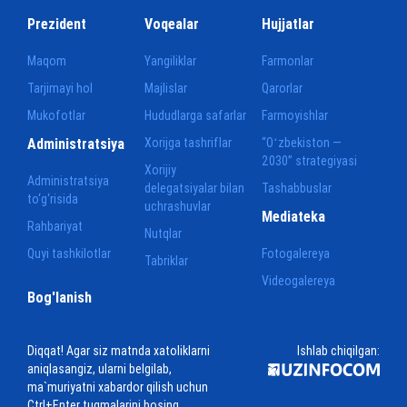
Prezident
Voqealar
Hujjatlar
Maqom
Yangiliklar
Farmonlar
Tarjimayi hol
Majlislar
Qarorlar
Mukofotlar
Hududlarga safarlar
Farmoyishlar
Administratsiya
Xorijga tashriflar
“Oʻzbekiston —
2030” strategiyasi
Xorijiy
Administratsiya
delegatsiyalar bilan
Tashabbuslar
to‘g‘risida
uchrashuvlar
Mediateka
Rahbariyat
Nutqlar
Quyi tashkilotlar
Fotogalereya
Tabriklar
Videogalereya
Bog'lanish
Diqqat! Agar siz matnda xatoliklarni
Ishlab chiqilgan:
aniqlasangiz, ularni belgilab,
ma`muriyatni xabardor qilish uchun
Ctrl+Enter tugmalarini bosing