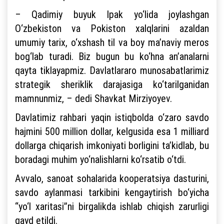
– Qadimiy buyuk Ipak yo‘lida joylashgan
O‘zbekiston va Pokiston xalqlarini azaldan
umumiy tarix, o‘xshash til va boy ma’naviy meros
bog‘lab turadi. Biz bugun bu ko‘hna an’analarni
qayta tiklayapmiz. Davlatlararo munosabatlarimiz
strategik sheriklik darajasiga ko‘tarilganidan
mamnunmiz, – dedi Shavkat Mirziyoyev.
Davlatimiz rahbari yaqin istiqbolda o‘zaro savdo
hajmini 500 million dollar, kelgusida esa 1 milliard
dollarga chiqarish imkoniyati borligini ta’kidlab, bu
boradagi muhim yo‘nalishlarni ko‘rsatib o‘tdi.
Avvalo, sanoat sohalarida kooperatsiya dasturini,
savdo aylanmasi tarkibini kengaytirish bo‘yicha
“yo‘l xaritasi”ni birgalikda ishlab chiqish zarurligi
qayd etildi.