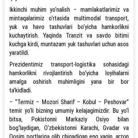
Ikkinchi muhim yo‘nalish – mamlakatlarimiz va
mintaqalarimiz o‘rtasida multimodal transport,
yuk va havo tashuvlari bo‘yicha hamkorlikni
kuchaytirish. Yaqinda Tranzit va savdo bitimi
kuchga kirdi, muntazam yuk tashuvlari uchun asos
yaratildi.
Prezidentimiz transport-logistika sohasidagi
hamkorlikni rivojlantirish bo‘yicha loyihalarni
amalga oshirish muhimligini yana bir bor
ta’kidladi.
– “Termiz – Mozori Sharif – Kobul – Peshovar”
temir yo‘li bizning umumiy kelajagimizdir. Bu yo‘l
bitsa, Pokistonni Markaziy Osiyo bilan
bog‘laydigan, O‘zbekistonni Karachi, Gvadar va
Qosim portlariga olib chiqadigan eng yaqin, arzon