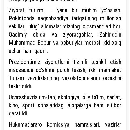
Ziyorat turizmi – yana bir muhim yo‘nalish.
Pokistonda naqshbandiya tariqatining millionlab
vakillari, ulug‘ allomalarimizning ixlosmandlari bor.
Qadimiy obida va ziyoratgohlar, Zahiriddin
Muhammad Bobur va boburiylar merosi ikki xalq
uchun ham qadrli.
Prezidentimiz ziyoratlarni tizimli tashkil etish
maqsadida qo‘shma guruh tuzish, ikki mamlakat
Turizm vazirliklarining vakolatxonalarini ochishni
taklif qildi.
Uchrashuvda ilm-fan, ekologiya, oliy ta’lim, san’at,
kino, sport sohalaridagi aloqalarga ham e’tibor
qaratildi.
Hukumatlararo komissiya hamraislari, vazirlar