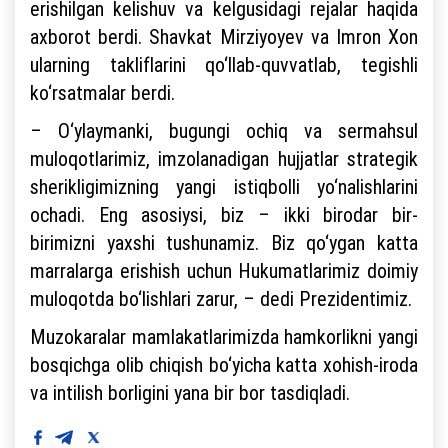
erishilgan kelishuv va kelgusidagi rejalar haqida
axborot berdi. Shavkat Mirziyoyev va Imron Xon
ularning takliflarini qo‘llab-quvvatlab, tegishli
ko‘rsatmalar berdi.
– O‘ylaymanki, bugungi ochiq va sermahsul
muloqotlarimiz, imzolanadigan hujjatlar strategik
sherikligimizning yangi istiqbolli yo‘nalishlarini
ochadi. Eng asosiysi, biz – ikki birodar bir-
birimizni yaxshi tushunamiz. Biz qo‘ygan katta
marralarga erishish uchun Hukumatlarimiz doimiy
muloqotda bo‘lishlari zarur, – dedi Prezidentimiz.
Muzokaralar mamlakatlarimizda hamkorlikni yangi
bosqichga olib chiqish bo‘yicha katta xohish-iroda
va intilish borligini yana bir bor tasdiqladi.