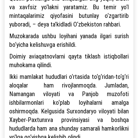
va xavfsiz yo‘lakni yaratamiz. Bu temir yo‘l
mintaqalarimiz qiyofasini butunlay o‘zgartirib
yuboradi, – deya ta’kidladi O‘zbekiston rahbari.
Muzokarada ushbu loyihani yanada ilgari surish
bo‘yicha kelishuvga erishildi.
Doimiy aviaqatnovlarni qayta tiklash istiqbollari
muhokama qilindi.
Ikki mamlakat hududlari o‘rtasida to‘g‘ridan-to‘g‘ri
aloqalar ham rivojlanmoqda. Jumladan,
Namangan viloyati va Panjob muzofoti
ishbilarmonlari ko‘plab loyihalarni amalga
oshirmoqda. Kelgusida Surxondaryo viloyati bilan
Xayber-Paxtunxva provinsiyasi va boshqa
hududlarda ham ana shunday samarali hamkorlikni
yo‘lga qo‘yishga kelishib olindi.