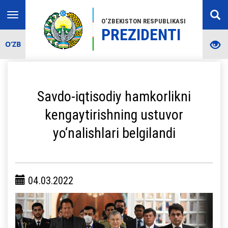
Toggle
O‘ZBEKISTON RESPUBLIKASI
navigation
PREZIDENTI
O‘ZB
Savdo-iqtisodiy hamkorlikni
kengaytirishning ustuvor
yo‘nalishlari belgilandi
04.03.2022