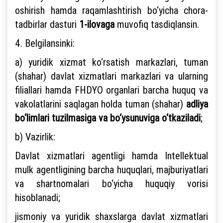
oshirish hamda raqamlashtirish bo‘yicha chora-
tadbirlar dasturi
1-ilovaga
muvofiq tasdiqlansin.
4. Belgilansinki:
a) yuridik xizmat ko‘rsatish markazlari, tuman
(shahar) davlat xizmatlari markazlari va ularning
filiallari hamda FHDYO organlari barcha huquq va
vakolatlarini saqlagan holda tuman (shahar)
adliya
bo‘limlari tuzilmasiga va bo‘ysunuviga o‘tkaziladi
;
b) Vazirlik:
Davlat xizmatlari agentligi hamda Intellektual
mulk agentligining barcha huquqlari, majburiyatlari
va shartnomalari bo‘yicha huquqiy vorisi
hisoblanadi;
jismoniy va yuridik shaxslarga davlat xizmatlari