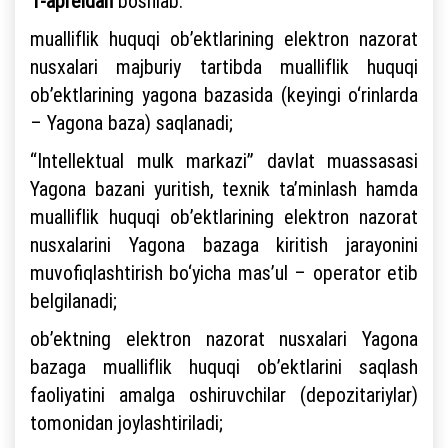
1-apreldan
boshlab:
mualliflik huquqi ob’ektlarining elektron nazorat
nusxalari majburiy tartibda mualliflik huquqi
ob’ektlarining yagona bazasida (keyingi o‘rinlarda
– Yagona baza) saqlanadi;
“Intellektual mulk markazi” davlat muassasasi
Yagona bazani yuritish, texnik ta’minlash hamda
mualliflik huquqi ob’ektlarining elektron nazorat
nusxalarini Yagona bazaga kiritish jarayonini
muvofiqlashtirish bo‘yicha mas’ul – operator etib
belgilanadi;
ob’ektning elektron nazorat nusxalari Yagona
bazaga mualliflik huquqi ob’ektlarini saqlash
faoliyatini amalga oshiruvchilar (depozitariylar)
tomonidan joylashtiriladi;