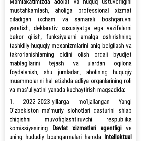
Mamlakatimizda adolat va huquq ustuvorligini
mustahkamlash, aholiga professional xizmat
qiladigan ixcham va samarali boshqaruvni
yaratish, deklarativ xususiyatga ega vazifalarni
bekor qilish, funksiyalarni amalga oshirishning
tashkiliy-huquqiy mexanizmlarini aniq belgilash va
takrorlanishlarning oldini olish orqali byudjet
mablag‘larini tejash va ulardan oqilona
foydalanish, shu jumladan, aholining huquqiy
muammolarini hal etishda adliya organlarining roli
va mas’uliyatini yanada kuchaytirish maqsadida:
1. 2022-2023-yillarga mo‘ljallangan Yangi
O‘zbekiston ma’muriy islohotlari dasturini ishlab
chiqishni muvofiqlashtiruvchi respublika
komissiyasining
Davlat xizmatlari agentligi
va
uning hududiy boshqarmalari hamda
Intellektual