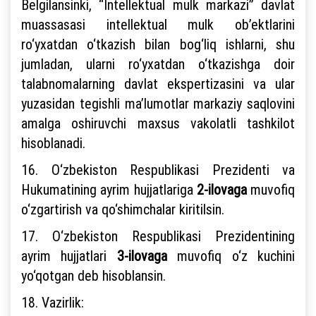
Belgilansinki, “Intellektual mulk markazi” davlat
muassasasi intellektual mulk ob’ektlarini
ro‘yxatdan o‘tkazish bilan bog‘liq ishlarni, shu
jumladan, ularni ro‘yxatdan o‘tkazishga doir
talabnomalarning davlat ekspertizasini va ular
yuzasidan tegishli ma’lumotlar markaziy saqlovini
amalga oshiruvchi maxsus vakolatli tashkilot
hisoblanadi.
16. O‘zbekiston Respublikasi Prezidenti va
Hukumatining ayrim hujjatlariga
2-ilovaga
muvofiq
o‘zgartirish va qo‘shimchalar kiritilsin.
17. O‘zbekiston Respublikasi Prezidentining
ayrim hujjatlari
3-ilovaga
muvofiq o‘z kuchini
yo‘qotgan deb hisoblansin.
18. Vazirlik: