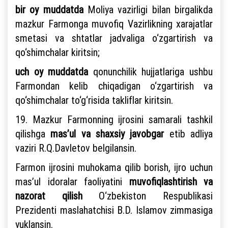
bir oy muddatda
Moliya vazirligi bilan birgalikda
mazkur Farmonga muvofiq Vazirlikning xarajatlar
smetasi va shtatlar jadvaliga o‘zgartirish va
qo‘shimchalar kiritsin;
uch oy muddatda
qonunchilik hujjatlariga ushbu
Farmondan kelib chiqadigan o‘zgartirish va
qo‘shimchalar to‘g‘risida takliflar kiritsin.
19. Mazkur Farmonning ijrosini samarali tashkil
qilishga
mas’ul va shaxsiy javobgar
etib adliya
vaziri R.Q.Davletov belgilansin.
Farmon ijrosini muhokama qilib borish, ijro uchun
mas’ul idoralar faoliyatini
muvofiqlashtirish va
nazorat qilish
O‘zbekiston Respublikasi
Prezidenti maslahatchisi B.D. Islamov zimmasiga
yuklansin.