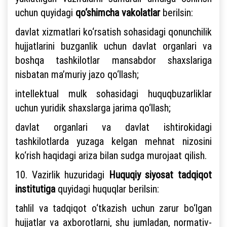
uchun quyidagi
qo‘shimcha vakolatlar
berilsin:
davlat xizmatlari ko‘rsatish sohasidagi qonunchilik
hujjatlarini buzganlik uchun davlat organlari va
boshqa tashkilotlar mansabdor shaxslariga
nisbatan ma’muriy jazo qo‘llash;
intellektual mulk sohasidagi huquqbuzarliklar
uchun yuridik shaxslarga jarima qo‘llash;
davlat organlari va davlat ishtirokidagi
tashkilotlarda yuzaga kelgan mehnat nizosini
ko‘rish haqidagi ariza bilan sudga murojaat qilish.
10. Vazirlik huzuridagi
Huquqiy siyosat tadqiqot
institutiga
quyidagi huquqlar berilsin:
tahlil va tadqiqot o‘tkazish uchun zarur bo‘lgan
hujjatlar va axborotlarni, shu jumladan, normativ-