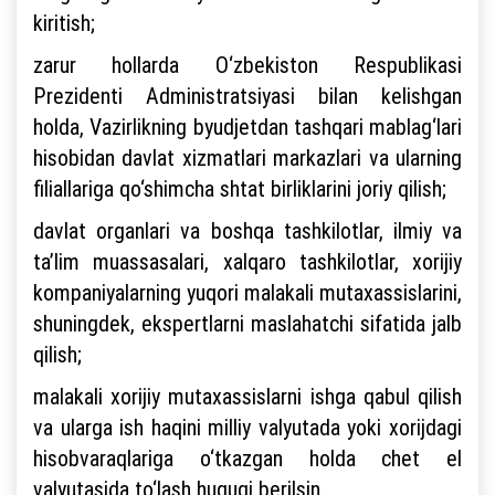
kiritish;
zarur hollarda O‘zbekiston Respublikasi
Prezidenti Administratsiyasi bilan kelishgan
holda, Vazirlikning byudjetdan tashqari mablag‘lari
hisobidan davlat xizmatlari markazlari va ularning
filiallariga qo‘shimcha shtat birliklarini joriy qilish;
davlat organlari va boshqa tashkilotlar, ilmiy va
ta’lim muassasalari, xalqaro tashkilotlar, xorijiy
kompaniyalarning yuqori malakali mutaxassislarini,
shuningdek, ekspertlarni maslahatchi sifatida jalb
qilish;
malakali xorijiy mutaxassislarni ishga qabul qilish
va ularga ish haqini milliy valyutada yoki xorijdagi
hisobvaraqlariga o‘tkazgan holda chet el
valyutasida to‘lash huquqi berilsin.