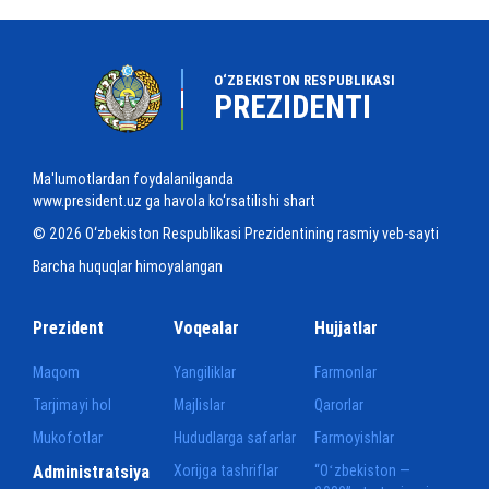
O‘ZBEKISTON RESPUBLIKASI
PREZIDENTI
Ma'lumotlardan foydalanilganda
www.president.uz ga havola ko‘rsatilishi shart
© 2026 O‘zbekiston Respublikasi Prezidentining rasmiy veb-sayti
Barcha huquqlar himoyalangan
Prezident
Voqealar
Hujjatlar
Maqom
Yangiliklar
Farmonlar
Tarjimayi hol
Majlislar
Qarorlar
Mukofotlar
Hududlarga safarlar
Farmoyishlar
Administratsiya
Xorijga tashriflar
“Oʻzbekiston —