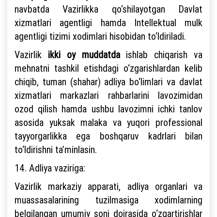
navbatda Vazirlikka qo‘shilayotgan Davlat
xizmatlari agentligi hamda Intellektual mulk
agentligi tizimi xodimlari hisobidan to‘ldiriladi.
Vazirlik
ikki oy muddatda
ishlab chiqarish va
mehnatni tashkil etishdagi o‘zgarishlardan kelib
chiqib, tuman (shahar) adliya bo‘limlari va davlat
xizmatlari markazlari rahbarlarini lavozimidan
ozod qilish hamda ushbu lavozimni ichki tanlov
asosida yuksak malaka va yuqori professional
tayyorgarlikka ega boshqaruv kadrlari bilan
to‘ldirishni ta’minlasin.
14. Adliya vaziriga:
Vazirlik markaziy apparati, adliya organlari va
muassasalarining tuzilmasiga xodimlarning
belgilangan umumiy soni doirasida o‘zgartirishlar