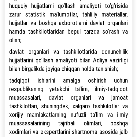
huquqiy hujjatlarni qo‘llash amaliyoti to‘g‘risida
zarur statistik ma’lumotlar, tahliliy materiallar,
hujjatlar va boshqa axborotlarni davlat organlari
hamda tashkilotlaridan bepul tarzda so‘rash va
olish;
davlat organlari va tashkilotlarida qonunchilik
hujjatlarini qo‘llash amaliyoti bilan Adliya vazirligi
bilan birgalikda joyiga chiqqan holda tanishish;
tadqiqot ishlarini amalga oshirish uchun
respublikaning yetakchi ta’lim, ilmiy-tadqiqot
muassasalari, davlat organlari va jamoat
tashkilotlari, shuningdek, xalqaro tashkilotlar va
xorijiy mamlakatlarning nufuzli ta’lim va ilmiy
muassasalarining tajribali olimlari, boshqa
xodimlari va ekspertlarini shartnoma asosida jalb