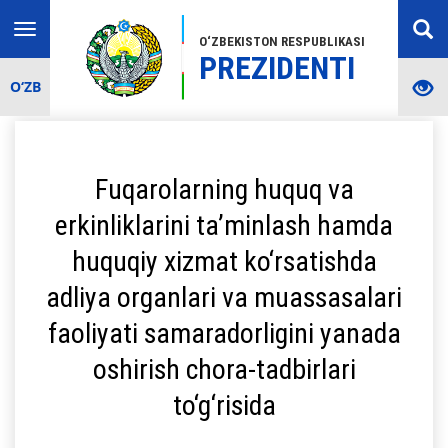
Toggle
O‘ZBEKISTON RESPUBLIKASI
navigation
PREZIDENTI
O‘ZB
Fuqarolarning huquq va
erkinliklarini ta’minlash hamda
huquqiy xizmat ko‘rsatishda
adliya organlari va muassasalari
faoliyati samaradorligini yanada
oshirish chora-tadbirlari
to‘g‘risida