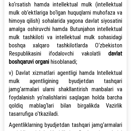
ko‘rsatish hamda intellektual mulk (intellektual
mulk ob’ektlariga bo‘lgan huquqlarni muhofaza va
himoya qilish) sohalarida yagona davlat siyosatini
amalga oshiruvchi hamda Butunjahon intellektual
mulk tashkiloti va intellektual mulk sohasidagi
boshqa xalqaro tashkilotlarda O‘zbekiston
Respublikasini ifodalovchi vakolatli
davlat
boshqaruvi organi
hisoblanadi;
v) Davlat xizmatlari agentligi hamda Intellektual
mulk agentligining byudjetdan tashqari
jamg‘armalari ularni shakllantirish manbalari va
foydalanish yo‘nalishlarini saqlagan holda barcha
qoldiq mablag‘lari bilan birgalikda Vazirlik
tasarrufiga o‘tkaziladi.
Agentliklarning byudjetdan tashqari jamg‘armalari