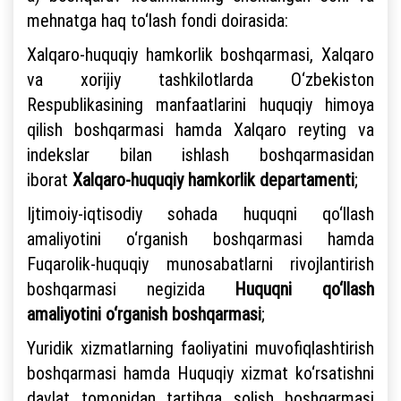
mehnatga haq to‘lash fondi doirasida:
Xalqaro-huquqiy hamkorlik boshqarmasi, Xalqaro
va xorijiy tashkilotlarda O‘zbekiston
Respublikasining manfaatlarini huquqiy himoya
qilish boshqarmasi hamda Xalqaro reyting va
indekslar bilan ishlash boshqarmasidan
iborat
Xalqaro-huquqiy hamkorlik departamenti
;
Ijtimoiy-iqtisodiy sohada huquqni qo‘llash
amaliyotini o‘rganish boshqarmasi hamda
Fuqarolik-huquqiy munosabatlarni rivojlantirish
boshqarmasi negizida
Huquqni qo‘llash
amaliyotini o‘rganish boshqarmasi
;
Yuridik xizmatlarning faoliyatini muvofiqlashtirish
boshqarmasi hamda Huquqiy xizmat ko‘rsatishni
davlat tomonidan tartibga solish boshqarmasi