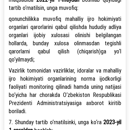
tartib o‘rnatilsin, unga muvofiq:
qonunchilikka muvofiq mahalliy ijro hokimiyati
organlari qarorlarini qabul qilishda hududiy adliya
organlari ijobiy xulosasi olinishi belgilangan
hollarda, bunday xulosa olinmasdan tegishli
qarorlarni qabul qilish (chiqarish)ga yo‘l
qo‘yilmaydi;
Vazirlik tomonidan vazirliklar, idoralar va mahalliy
ijro hokimiyati organlarining norma ijodkorligi
faoliyati monitoring qilinadi hamda uning natijasi
bo‘yicha har chorakda O‘zbekiston Respublikasi
Prezidenti Administratsiyasiga axborot kiritib
boriladi.
7. Shunday tartib o‘rnatilsinki, unga ko‘ra
2023-yil