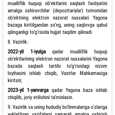
mualliflik huquqi ob’ektlarini saqlash faoliyatini
amalga oshiruvchilar (depozitariylar) tomonidan
ob’ektning elektron nazorat nusxalari Yagona
bazaga kiritilgandan so‘ng, uning saqlovga qabul
qilinganligi to‘g‘risida hujjat taqdim qilinadi.
8. Vazirlik:
2022-yil 1-iyulga
qadar mualliflik huquqi
ob’ektlarining elektron nazorat nusxalarini Yagona
bazada saqlash tartibi to‘g‘risidagi nizom
loyihasini ishlab chiqib, Vazirlar Mahkamasiga
kiritsin;
2023-yil 1-yanvarga
qadar Yagona baza ishlab
chiqilib, joriy etilishini ta’minlasin.
9. Vazirlik va uning hududiy bo‘linmalariga o‘zlariga
yuklatilgan vazifalarni samarali amalga oshirish