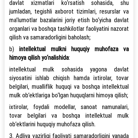
davlat xizmatlari ko‘rsatish sohasida, shu
jumladan, tegishli axborot tizimlari, resurslar va
ma’lumotlar bazalarini joriy etish bo‘yicha davlat
organlari va boshqa tashkilotlar faoliyatini nazorat
qilish va samaradorligini baholash;
b)
intellektual mulkni huquqiy muhofaza va
himoya qilish yo‘nalishida
:
intellektual mulk sohasida yagona davlat
siyosatini ishlab chiqish hamda ixtirolar, tovar
belgilari, mualliflik huquqi va boshqa intellektual
mulk ob’ektlariga bo‘lgan huquqlarni himoya qilish;
ixtirolar, foydali modellar, sanoat namunalari,
tovar belgilari va boshqa intellektual mulk
ob’ektlarini huquqiy muhofaza qilish.
3. Adliya vazirligi faoliyati samaradorligini yanada