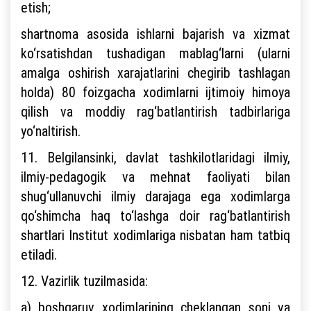
etish;
shartnoma asosida ishlarni bajarish va xizmat
ko‘rsatishdan tushadigan mablag‘larni (ularni
amalga oshirish xarajatlarini chegirib tashlagan
holda) 80 foizgacha xodimlarni ijtimoiy himoya
qilish va moddiy rag‘batlantirish tadbirlariga
yo‘naltirish.
11. Belgilansinki, davlat tashkilotlaridagi ilmiy,
ilmiy-pedagogik va mehnat faoliyati bilan
shug‘ullanuvchi ilmiy darajaga ega xodimlarga
qo‘shimcha haq to‘lashga doir rag‘batlantirish
shartlari Institut xodimlariga nisbatan ham tatbiq
etiladi.
12. Vazirlik tuzilmasida:
a) boshqaruv xodimlarining cheklangan soni va