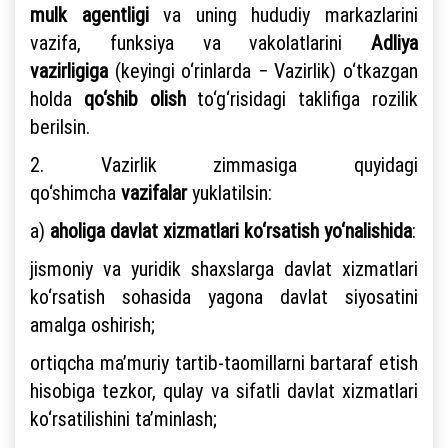
mulk agentligi
va uning hududiy markazlarini
vazifa, funksiya va vakolatlarini
Adliya
vazirligiga
(keyingi o‘rinlarda − Vazirlik) o‘tkazgan
holda
qo‘shib olish
to‘g‘risidagi taklifiga rozilik
berilsin.
2. Vazirlik zimmasiga quyidagi
qo‘shimcha
vazifalar
yuklatilsin:
a)
aholiga davlat xizmatlari ko‘rsatish yo‘nalishida
:
jismoniy va yuridik shaxslarga davlat xizmatlari
ko‘rsatish sohasida yagona davlat siyosatini
amalga oshirish;
ortiqcha ma’muriy tartib-taomillarni bartaraf etish
hisobiga tezkor, qulay va sifatli davlat xizmatlari
ko‘rsatilishini ta’minlash;