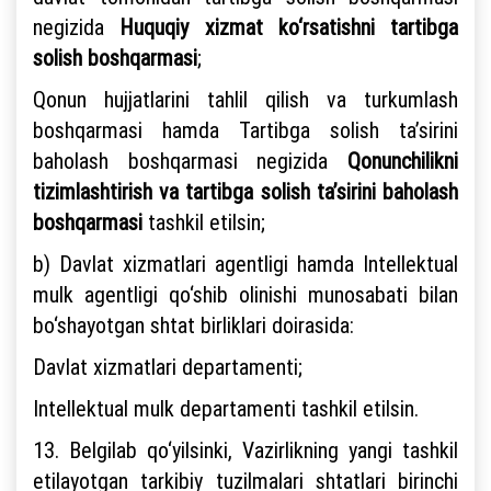
negizida
Huquqiy xizmat ko‘rsatishni tartibga
solish boshqarmasi
;
Qonun hujjatlarini tahlil qilish va turkumlash
boshqarmasi hamda Tartibga solish ta’sirini
baholash boshqarmasi negizida
Qonunchilikni
tizimlashtirish va tartibga solish ta’sirini baholash
boshqarmasi
tashkil etilsin;
b) Davlat xizmatlari agentligi hamda Intellektual
mulk agentligi qo‘shib olinishi munosabati bilan
bo‘shayotgan shtat birliklari doirasida:
Davlat xizmatlari departamenti;
Intellektual mulk departamenti tashkil etilsin.
13. Belgilab qo‘yilsinki, Vazirlikning yangi tashkil
etilayotgan tarkibiy tuzilmalari shtatlari birinchi