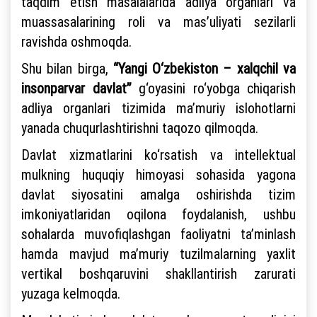
taqdim etish masalalarida adliya organlari va
muassasalarining roli va mas’uliyati sezilarli
ravishda oshmoqda.
Shu bilan birga,
“Yangi O‘zbekiston – xalqchil va
insonparvar davlat”
g‘oyasini ro‘yobga chiqarish
adliya organlari tizimida ma’muriy islohotlarni
yanada chuqurlashtirishni taqozo qilmoqda.
Davlat xizmatlarini ko‘rsatish va intellektual
mulkning huquqiy himoyasi sohasida yagona
davlat siyosatini amalga oshirishda tizim
imkoniyatlaridan oqilona foydalanish, ushbu
sohalarda muvofiqlashgan faoliyatni ta’minlash
hamda mavjud ma’muriy tuzilmalarning yaxlit
vertikal boshqaruvini shakllantirish zarurati
yuzaga kelmoqda.