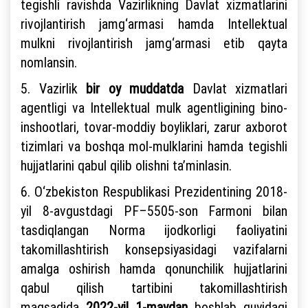
tegishli ravishda Vazirlikning Davlat xizmatlarini
rivojlantirish jamg‘armasi hamda Intellektual
mulkni rivojlantirish jamg‘armasi etib qayta
nomlansin.
5. Vazirlik
bir oy muddatda
Davlat xizmatlari
agentligi va Intellektual mulk agentligining bino-
inshootlari, tovar-moddiy boyliklari, zarur axborot
tizimlari va boshqa mol-mulklarini hamda tegishli
hujjatlarini qabul qilib olishni ta’minlasin.
6. O‘zbekiston Respublikasi Prezidentining 2018-
yil 8-avgustdagi PF–5505-son Farmoni bilan
tasdiqlangan Norma ijodkorligi faoliyatini
takomillashtirish konsepsiyasidagi vazifalarni
amalga oshirish hamda qonunchilik hujjatlarini
qabul qilish tartibini takomillashtirish
maqsadida
2022-yil 1-maydan
boshlab quyidagi