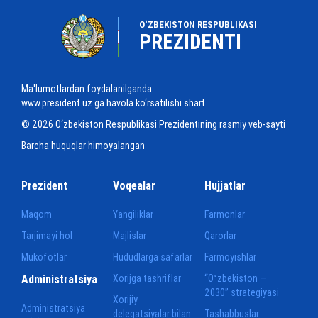
O‘ZBEKISTON RESPUBLIKASI
PREZIDENTI
Ma'lumotlardan foydalanilganda
www.president.uz ga havola ko‘rsatilishi shart
© 2026 O‘zbekiston Respublikasi Prezidentining rasmiy veb-sayti
Barcha huquqlar himoyalangan
Prezident
Voqealar
Hujjatlar
Maqom
Yangiliklar
Farmonlar
Tarjimayi hol
Majlislar
Qarorlar
Mukofotlar
Hududlarga safarlar
Farmoyishlar
Administratsiya
Xorijga tashriflar
“Oʻzbekiston —
2030” strategiyasi
Xorijiy
Administratsiya
delegatsiyalar bilan
Tashabbuslar