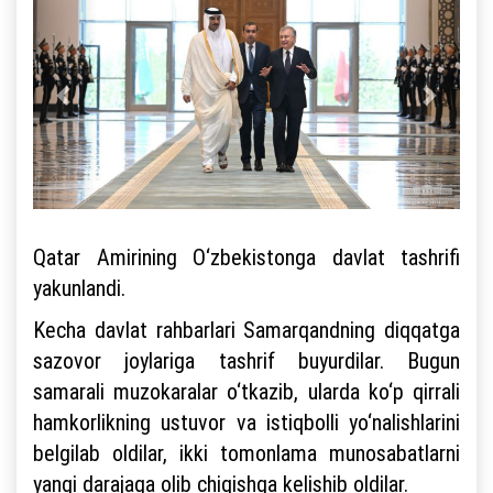
Qatar Amirining O‘zbekistonga davlat tashrifi
yakunlandi.
Kecha davlat rahbarlari Samarqandning diqqatga
sazovor joylariga tashrif buyurdilar. Bugun
samarali muzokaralar o‘tkazib, ularda ko‘p qirrali
hamkorlikning ustuvor va istiqbolli yo‘nalishlarini
belgilab oldilar, ikki tomonlama munosabatlarni
yangi darajaga olib chiqishga kelishib oldilar.