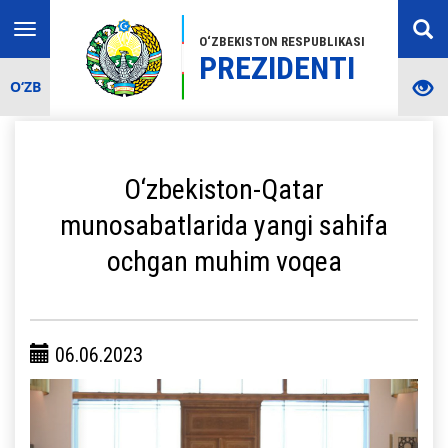
Toggle
O‘ZBEKISTON RESPUBLIKASI
navigation
PREZIDENTI
O‘ZB
O‘zbekiston-Qatar
munosabatlarida yangi sahifa
ochgan muhim voqea
06.06.2023