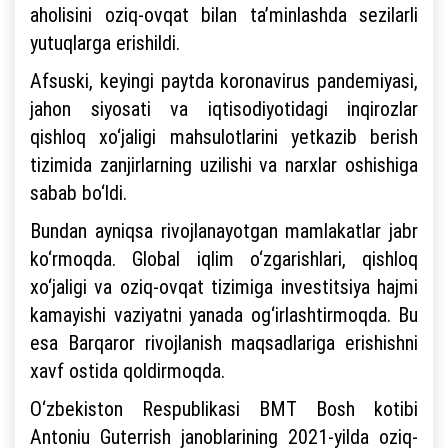
aholisini oziq-ovqat bilan ta’minlashda sezilarli
yutuqlarga erishildi.
Afsuski, keyingi paytda koronavirus pandemiyasi,
jahon siyosati va iqtisodiyotidagi inqirozlar
qishloq xo‘jaligi mahsulotlarini yetkazib berish
tizimida zanjirlarning uzilishi va narxlar oshishiga
sabab bo‘ldi.
Bundan ayniqsa rivojlanayotgan mamlakatlar jabr
ko‘rmoqda. Global iqlim o‘zgarishlari, qishloq
xo‘jaligi va oziq-ovqat tizimiga investitsiya hajmi
kamayishi vaziyatni yanada og‘irlashtirmoqda. Bu
esa Barqaror rivojlanish maqsadlariga erishishni
xavf ostida qoldirmoqda.
O‘zbekiston Respublikasi BMT Bosh kotibi
Antoniu Guterrish janoblarining 2021-yilda oziq-