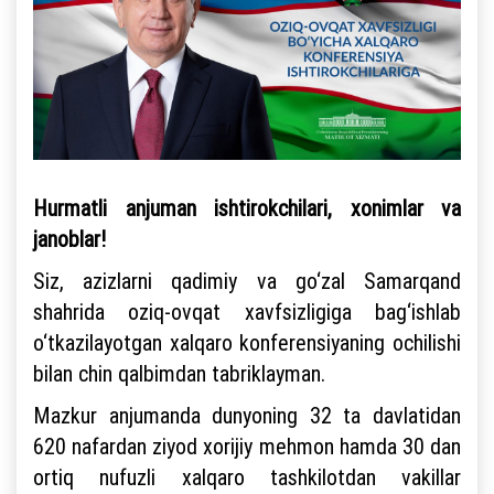
Hurmatli anjuman ishtirokchilari, xonimlar va
janoblar!
Siz, azizlarni qadimiy va go‘zal Samarqand
shahrida oziq-ovqat xavfsizligiga bag‘ishlab
o‘tkazilayotgan xalqaro konferensiyaning ochilishi
bilan chin qalbimdan tabriklayman.
Mazkur anjumanda dunyoning 32 ta davlatidan
620 nafardan ziyod xorijiy mehmon hamda 30 dan
ortiq nufuzli xalqaro tashkilotdan vakillar