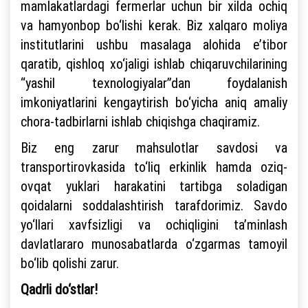
mamlakatlardagi fermerlar uchun bir xilda ochiq
va hamyonbop bo‘lishi kerak. Biz xalqaro moliya
institutlarini ushbu masalaga alohida e’tibor
qaratib, qishloq xo‘jaligi ishlab chiqaruvchilarining
“yashil texnologiyalar”dan foydalanish
imkoniyatlarini kengaytirish bo‘yicha aniq amaliy
chora-tadbirlarni ishlab chiqishga chaqiramiz.
Biz eng zarur mahsulotlar savdosi va
transportirovkasida to‘liq erkinlik hamda oziq-
ovqat yuklari harakatini tartibga soladigan
qoidalarni soddalashtirish tarafdorimiz. Savdo
yo‘llari xavfsizligi va ochiqligini ta’minlash
davlatlararo munosabatlarda o‘zgarmas tamoyil
bo‘lib qolishi zarur.
Qadrli do‘stlar!