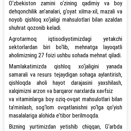
O‘zbekiston zamini o‘zining qadimiy va boy
dehqonchilik an’analari, g‘oyat xilma-xil, mazali va
noyob qishloq xo‘jaligi mahsulotlari bilan azaldan
shuhrat qozonib keladi.
Agrotarmoq iqtisodiyotimizdagi yetakchi
sektorlardan biri bo‘lib, mehnatga layoqatli
aholimizning 27 foizi ushbu sohada mehnat qiladi.
Mamlakatimizda qishloq xo‘jaligini yanada
samarali va resurs tejaydigan sohaga aylantirish,
qishloqda aholi hayot darajasini yaxshilash,
xalqimizni arzon va barqaror narxlarda xavfsiz
va vitaminlarga boy oziq-ovqat mahsulotlari bilan
ta’minlash, sog‘lom ovqatlanishni yo‘lga qo‘yish
masalalariga alohida e’tibor berilmoqda.
Bizning yurtimizdan yetishib chiqqan, G‘arbda