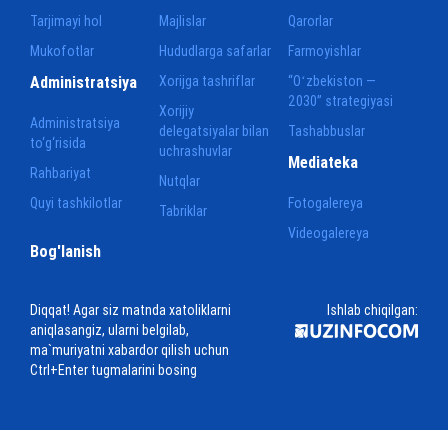
Tarjimayi hol
Majlislar
Qarorlar
Mukofotlar
Hududlarga safarlar
Farmoyishlar
Administratsiya
Xorijga tashriflar
“Oʻzbekiston —
2030” strategiyasi
Xorijiy
Administratsiya
delegatsiyalar bilan
Tashabbuslar
to‘g‘risida
uchrashuvlar
Mediateka
Rahbariyat
Nutqlar
Quyi tashkilotlar
Fotogalereya
Tabriklar
Videogalereya
Bog'lanish
Diqqat! Agar siz matnda xatoliklarni
Ishlab chiqilgan:
aniqlasangiz, ularni belgilab,
ma`muriyatni xabardor qilish uchun
Ctrl+Enter tugmalarini bosing