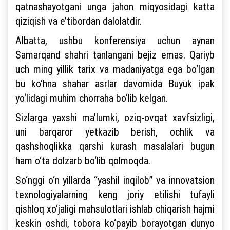
qatnashayotgani unga jahon miqyosidagi katta
qiziqish va e’tibordan dalolatdir.
Albatta, ushbu konferensiya uchun aynan
Samarqand shahri tanlangani bejiz emas. Qariyb
uch ming yillik tarix va madaniyatga ega bo‘lgan
bu ko‘hna shahar asrlar davomida Buyuk ipak
yo‘lidagi muhim chorraha bo‘lib kelgan.
Sizlarga yaxshi ma’lumki, oziq-ovqat xavfsizligi,
uni barqaror yetkazib berish, ochlik va
qashshoqlikka qarshi kurash masalalari bugun
ham o‘ta dolzarb bo‘lib qolmoqda.
So‘nggi o‘n yillarda “yashil inqilob” va innovatsion
texnologiyalarning keng joriy etilishi tufayli
qishloq xo‘jaligi mahsulotlari ishlab chiqarish hajmi
keskin oshdi, tobora ko‘payib borayotgan dunyo