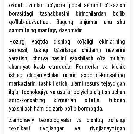
ovqat tizimlari bo‘yicha global sammit o‘tkazish
borasidagi tashabbusini birinchilardan bo‘lib
qo‘llab-quvvatladi. Bugungi anjuman ana shu
sammitning mantiqiy davomidir.
Hozirgi vaqtda qishloq xo‘jaligi ekinlarining
serhosil, tashqi ta’sirlarga chidamli navlarini
yaratish, chorva naslini yaxshilash o‘ta muhim
ahamiyat kasb etmoqda. Fermerlar va kichik
ishlab chiqaruvchilar uchun axborot-konsalting
markazlarini tashkil etish, ularni resurs tejaydigan
ilg‘or texnologiya va usullar bo‘yicha o‘qitish uchun
agro-konsalting xizmatlari sifatini tubdan
yaxshilash ham dolzarb bo‘lib bormoqda.
Zamonaviy texnologiyalar va qishloq xo‘jaligi
texnikasi rivojlangan va rivojlanayotgan