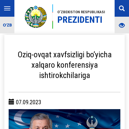
Toggle
O‘ZBEKISTON RESPUBLIKASI
navigation
PREZIDENTI
O‘ZB
Oziq-ovqat xavfsizligi bo‘yicha
xalqaro konferensiya
ishtirokchilariga
07.09.2023