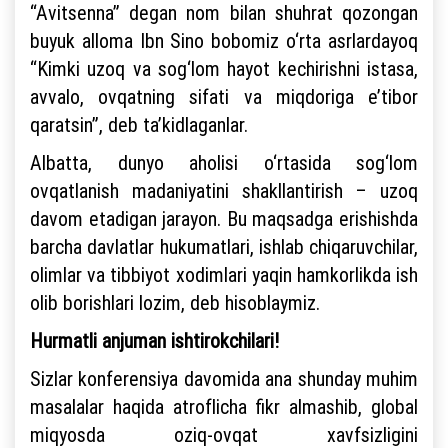
“Avitsenna” degan nom bilan shuhrat qozongan
buyuk alloma Ibn Sino bobomiz o‘rta asrlardayoq
“Kimki uzoq va sog‘lom hayot kechirishni istasa,
avvalo, ovqatning sifati va miqdoriga e’tibor
qaratsin”, deb ta’kidlaganlar.
Albatta, dunyo aholisi o‘rtasida sog‘lom
ovqatlanish madaniyatini shakllantirish – uzoq
davom etadigan jarayon. Bu maqsadga erishishda
barcha davlatlar hukumatlari, ishlab chiqaruvchilar,
olimlar va tibbiyot xodimlari yaqin hamkorlikda ish
olib borishlari lozim, deb hisoblaymiz.
Hurmatli anjuman ishtirokchilari!
Sizlar konferensiya davomida ana shunday muhim
masalalar haqida atroflicha fikr almashib, global
miqyosda oziq-ovqat xavfsizligini