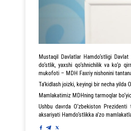
Mustaqil Davlatlar Hamdo‘stligi Davlat
do‘stlik, yaxshi qo‘shnichilik va ko‘p 
mukofoti – MDH Faxriy nishonini tantanali
Ta’kidlash joizki, keyingi bir necha yilda 
Mamlakatimiz MDHning tarmoqlar bo‘yicha 
Ushbu davrda O‘zbekiston Prezidenti to
aksariyati Hamdo‘stlikka a’zo mamlakatla