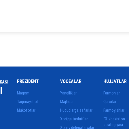
PREZIDENT
VOQEALAR
HUJJATLAR
KASI
I
Maqom
Yangiliklar
Farmonlar
Tarjimayi hol
Majlislar
Qarorlar
Mukofotlar
Hududlarga safarlar
Farmoyishlar
Xorijga tashriflar
“Oʻzbekiston —
strategiyasi
Xorijiy delegatsiyalar