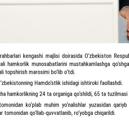
 rahbarlari kengashi majlisi doirasida O‘zbekiston Respu
qirrali hamkorlik munosabatlarini mustahkamlashga qo‘shga
 topshirish marosimi bo‘lib o‘tdi.
O‘zbekistonning Hamdo‘stlik ishidagi ishtiroki faollashdi.
hamkorlikning 24 ta organiga qo‘shildi, 65 ta tuzilmasi f
monidan ko‘plab muhim yo‘nalishlar yuzasidan qariyb 7
r tomonidan qo‘llab-quvvatlanib, ro‘yobga chiqarildi.