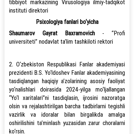
tibbiyot markazining Virusologiya ilmiy-tadqikot
instituti direktori
Psixologiya fanlari bo‘yicha
Shaumarov Gayrat Baxramovich
- “Profi
universiteti” nodavlat ta’lim tashkiloti rektori
2. O‘zbekiston Respublikasi Fanlar akademiyasi
prezidenti B.S. Yo‘ldoshev Fanlar akademiyasining
tasdiqlangan haqiqiy a’zolarining asosiy faoliyat
yo‘nalishlari doirasida 2024-yilga mo‘ljallangan
“Yo‘l xaritalari”ni tasdiqlasin, ijrosini nazoratga
olsin va rejalashtirilgan barcha tadbirlarni tegishli
vazirlik va idoralar bilan birgalikda amalga
oshirilishini ta’minlash yuzasidan zarur choralarni
ko‘rsin.