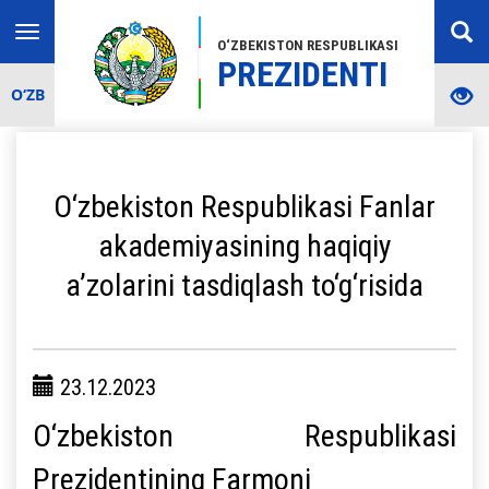
Toggle
O‘ZBEKISTON RESPUBLIKASI
navigation
PREZIDENTI
O‘ZB
O‘zbekiston Respublikasi Fanlar
akademiyasining haqiqiy
a’zolarini tasdiqlash to‘g‘risida
23.12.2023
O‘zbekiston Respublikasi
Prezidentining Farmoni