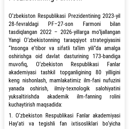
O‘zbekiston Respublikasi Prezidentining 2023-yil
28-fevraldagi PF–27-son Farmoni bilan
tasdiqlangan 2022 – 2026-yillarga mo‘ljallangan
Yangi O‘zbekistonning taraqqiyot strategiyasini
“Insonga e’tibor va sifatli ta’lim yili”da amalga
oshirishga oid davlat dasturining 173-bandiga
muvofiq, O‘zbekiston Respublikasi Fanlar
akademiyasi tashkil topganligining 80 yilligini
keng nishonlash, mamlakatimiz ilm-fani nufuzini
yanada oshirish, ilmiy-texnologik salohiyatini
yuksaltirishda akademik ilm-fanning rolini
kuchaytirish maqsadida:
1. O‘zbekiston Respublikasi Fanlar akademiyasi
Hay’ati va tegishli fan ixtisosliklari bo‘yicha