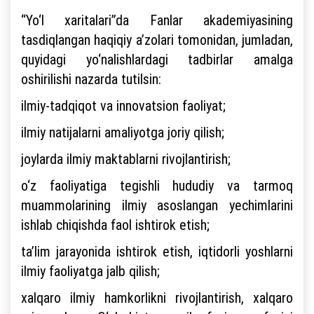
“Yo‘l xaritalari”da Fanlar akademiyasining
tasdiqlangan haqiqiy a’zolari tomonidan, jumladan,
quyidagi yo‘nalishlardagi tadbirlar amalga
oshirilishi nazarda tutilsin:
ilmiy-tadqiqot va innovatsion faoliyat;
ilmiy natijalarni amaliyotga joriy qilish;
joylarda ilmiy maktablarni rivojlantirish;
o‘z faoliyatiga tegishli hududiy va tarmoq
muammolarining ilmiy asoslangan yechimlarini
ishlab chiqishda faol ishtirok etish;
ta’lim jarayonida ishtirok etish, iqtidorli yoshlarni
ilmiy faoliyatga jalb qilish;
xalqaro ilmiy hamkorlikni rivojlantirish, xalqaro