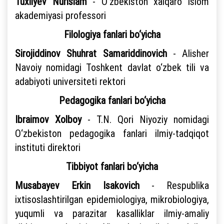
Tuxliyev Nurislam
- O‘zbekiston xalqaro islom
akademiyasi professori
Filologiya fanlari bo‘yicha
Sirojiddinov Shuhrat Samariddinovich
- Alisher
Navoiy nomidagi Toshkent davlat o‘zbek tili va
adabiyoti universiteti rektori
Pedagogika fanlari bo‘yicha
Ibraimov Xolboy
- T.N. Qori Niyoziy nomidagi
O‘zbekiston pedagogika fanlari ilmiy-tadqiqot
instituti direktori
Tibbiyot fanlari bo‘yicha
Musabayev Erkin Isakovich
- Respublika
ixtisoslashtirilgan epidemiologiya, mikrobiologiya,
yuqumli va parazitar kasalliklar ilmiy-amaliy