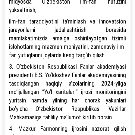
miqyosda O‘zbekiston ilm-fani nufuzini
yuksaltirish;
ilm-fan taraqqiyotini ta’minlash va innovatsion
jarayonlarni jadallashtirish borasida
mamlakatimizda amalga oshirilayotgan tizimli
islohotlarning mazmun-mohiyatini, zamonaviy ilm-
fan yutuqlarini joylarda keng targ‘ib qilish.
3. O‘zbekiston Respublikasi Fanlar akademiyasi
prezidenti B.S. Yo‘ldoshev Fanlar akademiyasining
tasdiqlangan haqiqiy a’zolarining 2024-yilga
mo‘ljallangan “Yo‘l xaritalari” ijrosi monitoringini
yuritsin hamda yilning har chorak yakunlari
bo‘yicha O‘zbekiston Respublikasi Vazirlar
Mahkamasiga tahliliy ma’lumot kiritib borsin.
4. Mazkur Farmonning ijrosini nazorat qilish