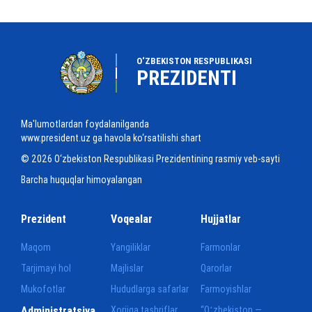
O‘ZBEKISTON RESPUBLIKASI
PREZIDENTI
Ma'lumotlardan foydalanilganda
www.president.uz ga havola ko‘rsatilishi shart
© 2026 O‘zbekiston Respublikasi Prezidentining rasmiy veb-sayti
Barcha huquqlar himoyalangan
Prezident
Voqealar
Hujjatlar
Maqom
Yangiliklar
Farmonlar
Tarjimayi hol
Majlislar
Qarorlar
Mukofotlar
Hududlarga safarlar
Farmoyishlar
Administratsiya
Xorijga tashriflar
“Oʻzbekiston —