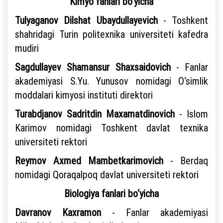
Kimyo fanlari bo‘yicha
Tulyaganov Dilshat Ubaydullayevich
- Toshkent
shahridagi Turin politexnika universiteti kafedra
mudiri
Sagdullayev Shamansur Shaxsaidovich
- Fanlar
akademiyasi S.Yu. Yunusov nomidagi O‘simlik
moddalari kimyosi instituti direktori
Turabdjanov Sadritdin Maxamatdinovich
- Islom
Karimov nomidagi Toshkent davlat texnika
universiteti rektori
Reymov Axmed Mambetkarimovich
- Berdaq
nomidagi Qoraqalpoq davlat universiteti rektori
Biologiya fanlari bo‘yicha
Davranov Kaxramon
- Fanlar akademiyasi