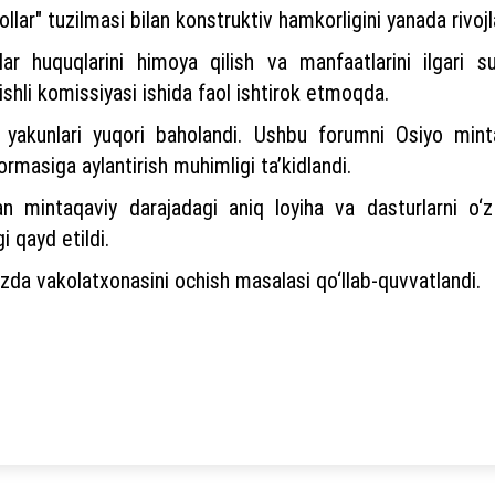
" tuzilmasi bilan konstruktiv hamkorligini yanada rivojlant
izlar huquqlarini himoya qilish va manfaatlarini ilgari 
shli komissiyasi ishida faol ishtirok etmoqda.
i yakunlari yuqori baholandi. Ushbu forumni Osiyo minta
rmasiga aylantirish muhimligi ta’kidlandi.
n mintaqaviy darajadagi aniq loyiha va dasturlarni o‘z
i qayd etildi.
zda vakolatxonasini ochish masalasi qo‘llab-quvvatlandi.