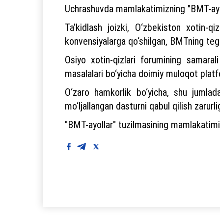
Uchrashuvda mamlakatimizning "BMT-ayollar
Ta’kidlash joizki, O‘zbekiston xotin-q
konvensiyalarga qo‘shilgan, BMTning tegi
Osiyo xotin-qizlari forumining samaral
masalalari bo‘yicha doimiy muloqot platfo
O‘zaro hamkorlik bo‘yicha, shu jumlada
mo‘ljallangan dasturni qabul qilish zarurlig
"BMT-ayollar" tuzilmasining mamlakatimi