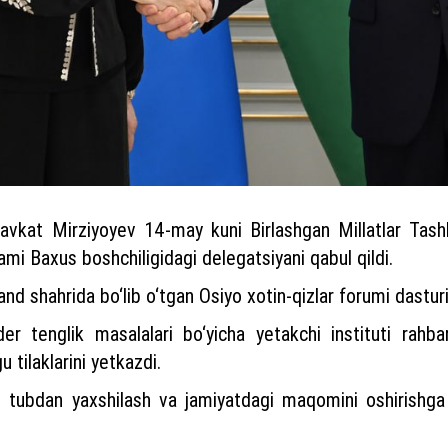
avkat Mirziyoyev 14-may kuni Birlashgan Millatlar Tashki
Sami Baxus boshchiligidagi delegatsiyani qabul qildi.
 shahrida bo‘lib o‘tgan Osiyo xotin-qizlar forumi dasturi
nder tenglik masalalari bo‘yicha yetakchi instituti rah
tilaklarini yetkazdi.
i tubdan yaxshilash va jamiyatdagi maqomini oshirishga 