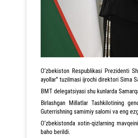
O‘zbekiston Respublikasi Prezidenti Sh
ayollar" tuzilmasi ijrochi direktori Sima 
BMT delegatsiyasi shu kunlarda Samarqand
Birlashgan Millatlar Tashkilotining ge
Guterrishning samimiy salomi va eng ezgu 
O‘zbekistonda xotin-qizlarning mavqein
baho berildi.