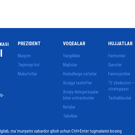
PREZIDENT
VOQEALAR
HUJJATLAR
KASI
I
Maqom
Yangiliklar
Farmonlar
Tarjimayi hol
Majlislar
Qarorlar
Mukofotlar
Hududlarga safarlar
Farmoyishlar
Xorijga tashriflar
“Oʻzbekiston —
strategiyasi
Xorijiy delegatsiyalar
eb-
bilan uchrashuvlar
Tashabbuslar
Nutqlar
Tabriklar
elgilab, ma`muriyatni xabardor qilish uchun Ctrl+Enter tugmalarini bosing