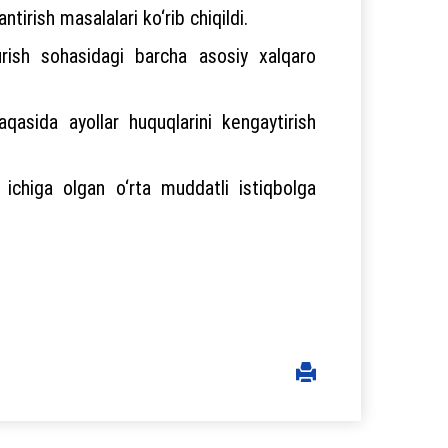
irish masalalari ko‘rib chiqildi.
surish sohasidagi barcha asosiy xalqaro
qasida ayollar huquqlarini kengaytirish
 ichiga olgan o‘rta muddatli istiqbolga