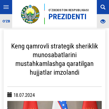
Toggle
O‘ZBEKISTON RESPUBLIKASI
navigation
PREZIDENTI
O‘ZB
Keng qamrovli strategik sheriklik
munosabatlarini
mustahkamlashga qaratilgan
hujjatlar imzolandi
18.07.2024