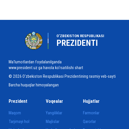
O‘ZBEKISTON RESPUBLIKASI
PREZIDENTI
Ma'lumotlardan foydalanilganda
www.president.uz ga havola ko‘rsatilishi shart
© 2026 O‘zbekiston Respublikasi Prezidentining rasmiy veb-sayti
Barcha huquqlar himoyalangan
Prezident
Voqealar
Hujjatlar
Maqom
Yangiliklar
Farmonlar
Tarjimayi hol
Majlislar
Qarorlar