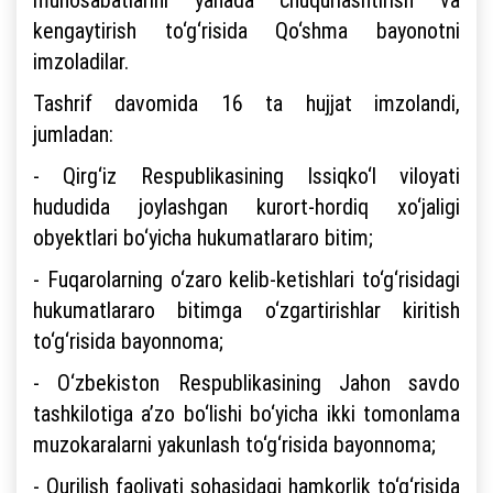
kengaytirish to‘g‘risida Qo‘shma bayonotni
imzoladilar.
Tashrif davomida 16 ta hujjat imzolandi,
jumladan:
- Qirg‘iz Respublikasining Issiqko‘l viloyati
hududida joylashgan kurort-hordiq xo‘jaligi
obyektlari bo‘yicha hukumatlararo bitim;
- Fuqarolarning o‘zaro kelib-ketishlari to‘g‘risidagi
hukumatlararo bitimga o‘zgartirishlar kiritish
to‘g‘risida bayonnoma;
- O‘zbekiston Respublikasining Jahon savdo
tashkilotiga a’zo bo‘lishi bo‘yicha ikki tomonlama
muzokaralarni yakunlash to‘g‘risida bayonnoma;
- Qurilish faoliyati sohasidagi hamkorlik to‘g‘risida