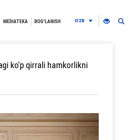
O‘ZB
MEDIATEKA
BOG'LANISH
gi ko‘p qirrali hamkorlikni