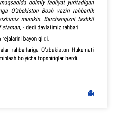
h maqsadida doimiy faoliyat yuritadigan
unga O‘zbekiston Bosh vaziri rahbarlik
azishimiz mumkin. Barchangizni tashkil
if etaman,
- dedi davlatimiz rahbari.
rejalarini bayon qildi.
doralar rahbarlariga O‘zbekiston Hukumati
minlash bo‘yicha topshiriqlar berdi.