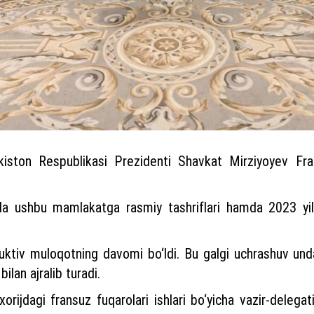
iston Respublikasi Prezidenti Shavkat Mirziyoyev Fran
arda ushbu mamlakatga rasmiy tashriflari hamda 2023 y
ktiv muloqotning davomi bo‘ldi. Bu galgi uchrashuv und
bilan ajralib turadi.
orijdagi fransuz fuqarolari ishlari bo‘yicha vazir-delega