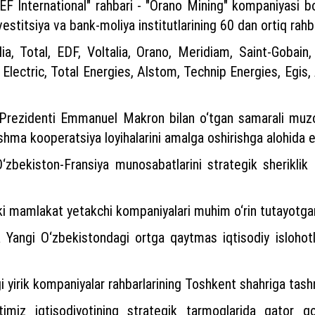
EF International" rahbari - "Orano Mining" kompaniyasi b
stitsiya va bank-moliya institutlarining 60 dan ortiq rahbarl
a, Total, EDF, Voltalia, Orano, Meridiam, Saint-Gobain,
 Electric, Total Energies, Alstom, Technip Energies, Egis
a Prezidenti Emmanuel Makron bilan o‘tgan samarali muzok
hma kooperatsiya loyihalarini amalga oshirishga alohida e’t
‘zbekiston-Fransiya munosabatlarini strategik sheriklik 
kki mamlakat yetakchi kompaniyalari muhim o‘rin tutayotgan
ga Yangi O‘zbekistondagi ortga qaytmas iqtisodiy islohotl
 yirik kompaniyalar rahbarlarining Toshkent shahriga tashri
imiz iqtisodiyotining strategik tarmoqlarida qator qo