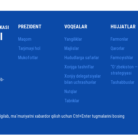
PREZIDENT
VOQEALAR
HUJJATLAR
KASI
I
Maqom
Yangiliklar
Farmonlar
Tarjimayi hol
Majlislar
Qarorlar
Mukofotlar
Hududlarga safarlar
Farmoyishlar
Xorijga tashriflar
“Oʻzbekiston —
strategiyasi
Xorijiy delegatsiyalar
eb-
bilan uchrashuvlar
Tashabbuslar
Nutqlar
Tabriklar
elgilab, ma`muriyatni xabardor qilish uchun Ctrl+Enter tugmalarini bosing