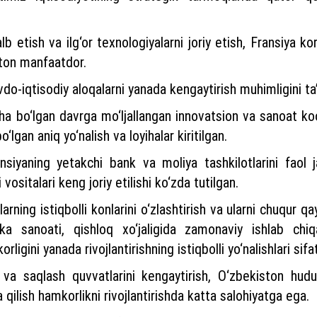
lb etish va ilg‘or texnologiyalarni joriy etish, Fransiya ko
iston manfaatdor.
do-iqtisodiy aloqalarni yanada kengaytirish muhimligini ta’
ha bo‘lgan davrga mo‘ljallangan innovatsion va sanoat ko
lgan aniq yo‘nalish va loyihalar kiritilgan.
nsiyaning yetakchi bank va moliya tashkilotlarini faol j
ositalari keng joriy etilishi ko‘zda tutilgan.
ning istiqbolli konlarini o‘zlashtirish va ularni chuqur qay
ka sanoati, qishloq xo‘jaligida zamonaviy ishlab chiq
igini yanada rivojlantirishning istiqbolli yo‘nalishlari sifat
 va saqlash quvvatlarini kengaytirish, O‘zbekiston hudud
 qilish hamkorlikni rivojlantirishda katta salohiyatga ega.