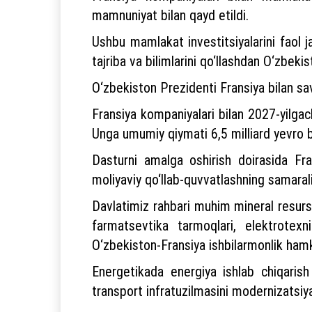
mamnuniyat bilan qayd etildi.
Ushbu mamlakat investitsiyalarini faol ja
tajriba va bilimlarini qo‘llashdan O‘zbek
O‘zbekiston Prezidenti Fransiya bilan sav
Fransiya kompaniyalari bilan 2027-yilgac
Unga umumiy qiymati 6,5 milliard yevro bo‘
Dasturni amalga oshirish doirasida Fra
moliyaviy qo‘llab-quvvatlashning samarali v
Davlatimiz rahbari muhim mineral resurslar
farmatsevtika tarmoqlari, elektrotexni
O‘zbekiston-Fransiya ishbilarmonlik hamkorl
Energetikada energiya ishlab chiqarish
transport infratuzilmasini modernizatsiya