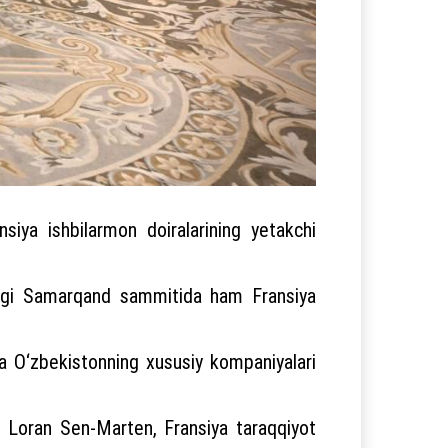
siya ishbilarmon doiralarining yetakchi
ilgi Samarqand sammitida ham Fransiya
a O‘zbekistonning xususiy kompaniyalari
ti Loran Sen-Marten, Fransiya taraqqiyot