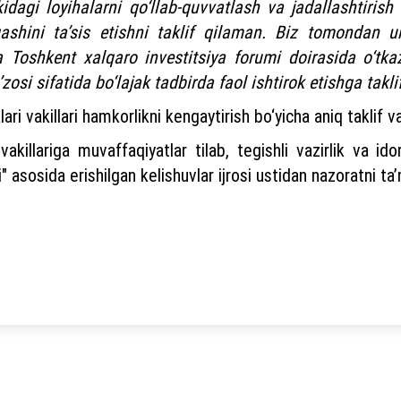
idagi loyihalarni qo‘llab-quvvatlash va jadallashtiris
gashini ta’sis etishni taklif qilaman. Biz tomondan 
da Toshkent xalqaro investitsiya forumi doirasida o‘tk
zosi sifatida bo‘lajak tadbirda faol ishtirok etishga takl
ri vakillari hamkorlikni kengaytirish bo‘yicha aniq taklif va 
vakillariga muvaffaqiyatlar tilab, tegishli vazirlik va i
" asosida erishilgan kelishuvlar ijrosi ustidan nazoratni ta’