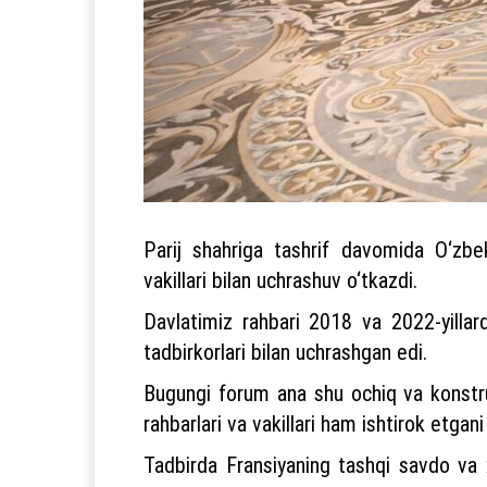
Parij shahriga tashrif davomida O‘zbek
vakillari bilan uchrashuv o‘tkazdi.
Davlatimiz rahbari 2018 va 2022-yill
tadbirkorlari bilan uchrashgan edi.
Bugungi forum ana shu ochiq va konstru
rahbarlari va vakillari ham ishtirok etgani 
Tadbirda Fransiyaning tashqi savdo va x