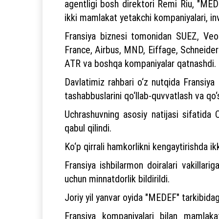
agentligi bosh direktori Remi Riu, "MED
ikki mamlakat yetakchi kompaniyalari, inve
Fransiya biznesi tomonidan SUEZ, Veoli
France, Airbus, MND, Eiffage, Schneider
ATR va boshqa kompaniyalar qatnashdi.
Davlatimiz rahbari o‘z nutqida Fransiy
tashabbuslarini qo‘llab-quvvatlash va qo‘s
Uchrashuvning asosiy natijasi sifatida O
qabul qilindi.
Ko‘p qirrali hamkorlikni kengaytirishda i
Fransiya ishbilarmon doiralari vakillari
uchun minnatdorlik bildirildi.
Joriy yil yanvar oyida "MEDEF" tarkibidagi
Fransiya kompaniyalari bilan mamlakat