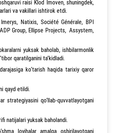
oshqaruvi raisi Klod Imoven, shuningdek,
ari va vakillari ishtirok etdi.
 Imerys, Natixis, Société Générale, BPI
, ADP Group, Ellipse Projects, Assystem,
aralarni yuksak baholab, ishbilarmonlik
ibor qaratilganini ta’kidladi.
darajasiga ko‘tarish haqida tarixiy qaror
i qayd etildi.
ar strategiyasini qo‘llab-quvvatlayotgani
fi natijalari yuksak baholandi.
‘shma loyihalar amalga oshirilayotgani