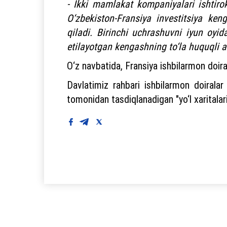
- Ikki mamlakat kompaniyalari ishtirok
O‘zbekiston-Fransiya investitsiya ken
qiladi. Birinchi uchrashuvni iyun oyi
etilayotgan kengashning to‘la huquqli a’
O‘z navbatida, Fransiya ishbilarmon doirala
Davlatimiz rahbari ishbilarmon doiralar 
tomonidan tasdiqlanadigan "yo‘l xaritalari