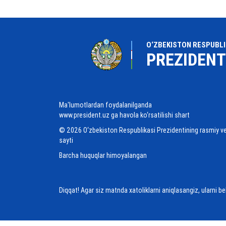
O‘ZBEKISTON RESPUBLI
PREZIDENT
Ma'lumotlardan foydalanilganda
www.president.uz ga havola ko‘rsatilishi shart
© 2026 O‘zbekiston Respublikasi Prezidentining rasmiy v
sayti
Barcha huquqlar himoyalangan
Diqqat! Agar siz matnda xatoliklarni aniqlasangiz, ularni b