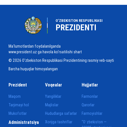
O‘ZBEKISTON RESPUBLIKASI
PREZIDENTI
Ma'lumotlardan foydalanilganda
www.president.uz ga havola ko‘rsatilishi shart
© 2026 O‘zbekiston Respublikasi Prezidentining rasmiy veb-sayti
Barcha huquqlar himoyalangan
Prezident
Voqealar
Hujjatlar
Maqom
Yangiliklar
Farmonlar
Tarjimayi hol
Majlislar
Qarorlar
Mukofotlar
Hududlarga safarlar
Farmoyishlar
Administratsiya
Xorijga tashriflar
“Oʻzbekiston —