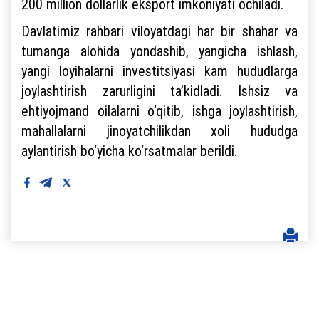
200 million dollarlik eksport imkoniyati ochiladi.
Davlatimiz rahbari viloyatdagi har bir shahar va
tumanga alohida yondashib, yangicha ishlash,
yangi loyihalarni investitsiyasi kam hududlarga
joylashtirish zarurligini ta’kidladi. Ishsiz va
ehtiyojmand oilalarni o‘qitib, ishga joylashtirish,
mahallalarni jinoyatchilikdan xoli hududga
aylantirish bo‘yicha ko‘rsatmalar berildi.