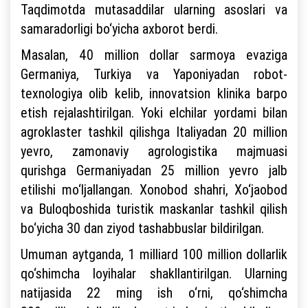
Taqdimotda mutasaddilar ularning asoslari va
samaradorligi bo‘yicha axborot berdi.
Masalan, 40 million dollar sarmoya evaziga
Germaniya, Turkiya va Yaponiyadan robot-
texnologiya olib kelib, innovatsion klinika barpo
etish rejalashtirilgan. Yoki elchilar yordami bilan
agroklaster tashkil qilishga Italiyadan 20 million
yevro, zamonaviy agrologistika majmuasi
qurishga Germaniyadan 25 million yevro jalb
etilishi mo‘ljallangan. Xonobod shahri, Xo‘jaobod
va Buloqboshida turistik maskanlar tashkil qilish
bo‘yicha 30 dan ziyod tashabbuslar bildirilgan.
Umuman aytganda, 1 milliard 100 million dollarlik
qo‘shimcha loyihalar shakllantirilgan. Ularning
natijasida 22 ming ish o‘rni, qo‘shimcha