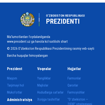
O‘ZBEKISTON RESPUBLIKASI
PREZIDENTI
Ma'lumotlardan foydalanilganda
www.president.uz ga havola ko‘rsatilishi shart
© 2026 O‘zbekiston Respublikasi Prezidentining rasmiy veb-sayti
Barcha huquqlar himoyalangan
Prezident
Voqealar
Hujjatlar
Maqom
Yangiliklar
Farmonlar
Tarjimayi hol
Majlislar
Qarorlar
Mukofotlar
Hududlarga safarlar
Farmoyishlar
Administratsiya
Xorijga tashriflar
“Oʻzbekiston —
2030” strategiyasi