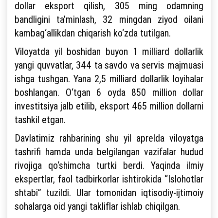
dollar eksport qilish, 305 ming odamning
bandligini ta’minlash, 32 mingdan ziyod oilani
kambag‘allikdan chiqarish ko‘zda tutilgan.
Viloyatda yil boshidan buyon 1 milliard dollarlik
yangi quvvatlar, 344 ta savdo va servis majmuasi
ishga tushgan. Yana 2,5 milliard dollarlik loyihalar
boshlangan. O‘tgan 6 oyda 850 million dollar
investitsiya jalb etilib, eksport 465 million dollarni
tashkil etgan.
Davlatimiz rahbarining shu yil aprelda viloyatga
tashrifi hamda unda belgilangan vazifalar hudud
rivojiga qo‘shimcha turtki berdi. Yaqinda ilmiy
ekspertlar, faol tadbirkorlar ishtirokida “Islohotlar
shtabi” tuzildi. Ular tomonidan iqtisodiy-ijtimoiy
sohalarga oid yangi takliflar ishlab chiqilgan.