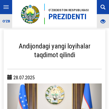
Toggle
O‘ZBEKISTON RESPUBLIKASI
navigation
PREZIDENTI
O‘ZB
Andijondagi yangi loyihalar
taqdimot qilindi
28.07.2025