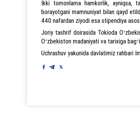
Ikki tomonlama hamkorlik, ayniqsa, t
borayotgani mamnuniyat bilan qayd etild
440 nafardan ziyodi esa stipendiya asosi
Joriy tashrif doirasida Tokioda Oʻzbekis
Oʻzbekiston madaniyati va tarixiga bagʻis
Uchrashuv yakunida davlatimiz rahbari Imp