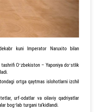
dekabr kuni Imperator Naruxito bilan
 tashrifi Oʻzbekiston – Yaponiya doʻstlik
adi.
ondagi ortga qaytmas islohotlarni izchil
etlar, urf-odatlar va oilaviy qadriyatlar
lar bogʻlab turgani taʼkidlandi.