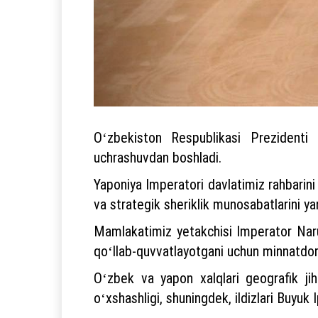
Oʻzbekiston Respublikasi Prezidenti
uchrashuvdan boshladi.
Yaponiya Imperatori davlatimiz rahbarini
va strategik sheriklik munosabatlarini y
Mamlakatimiz yetakchisi Imperator Narux
qoʻllab-quvvatlayotgani uchun minnatdorl
Oʻzbek va yapon xalqlari geografik jihat
oʻxshashligi, shuningdek, ildizlari Buyuk I