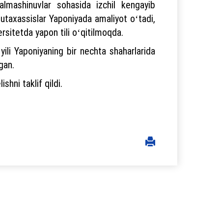
lmashinuvlar sohasida izchil kengayib
utaxassislar Yaponiyada amaliyot oʻtadi,
rsitetda yapon tili oʻqitilmoqda.
yili Yaponiyaning bir nechta shaharlarida
gan.
hni taklif qildi.