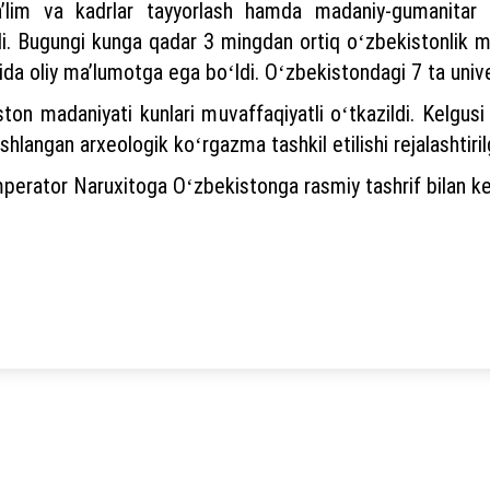
aʼlim va kadrlar tayyorlash hamda madaniy-gumanitar a
i. Bugungi kunga qadar 3 mingdan ortiq oʻzbekistonlik m
da oliy maʼlumotga ega boʻldi. Oʻzbekistondagi 7 ta unive
ton madaniyati kunlari muvaffaqiyatli oʻtkazildi. Kelgusi 
hlangan arxeologik koʻrgazma tashkil etilishi rejalashtiril
erator Naruxitoga Oʻzbekistonga rasmiy tashrif bilan kelis