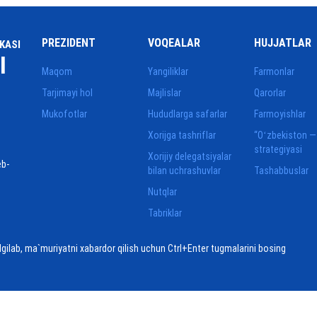
PREZIDENT
VOQEALAR
HUJJATLAR
KASI
I
Maqom
Yangiliklar
Farmonlar
Tarjimayi hol
Majlislar
Qarorlar
Mukofotlar
Hududlarga safarlar
Farmoyishlar
Xorijga tashriflar
“Oʻzbekiston —
strategiyasi
Xorijiy delegatsiyalar
eb-
bilan uchrashuvlar
Tashabbuslar
Nutqlar
Tabriklar
elgilab, ma`muriyatni xabardor qilish uchun Ctrl+Enter tugmalarini bosing