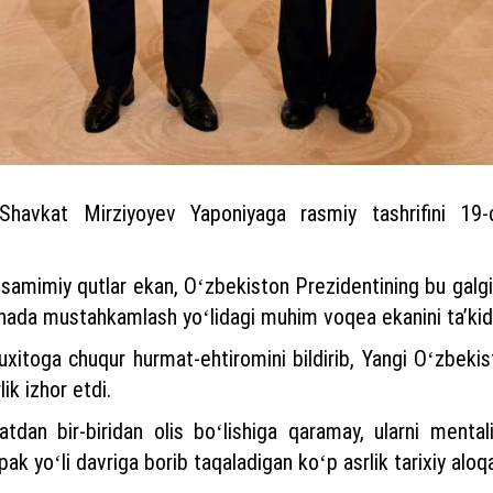
 Shavkat Mirziyoyev Yaponiyaga rasmiy tashrifini 19-
 samimiy qutlar ekan, Oʻzbekiston Prezidentining bu galgi
anada mustahkamlash yoʻlidagi muhim voqea ekanini taʼkidl
itoga chuqur hurmat-ehtiromini bildirib, Yangi Oʻzbekist
ik izhor etdi.
dan bir-biridan olis boʻlishiga qaramay, ularni mentalit
pak yoʻli davriga borib taqaladigan koʻp asrlik tarixiy aloqa