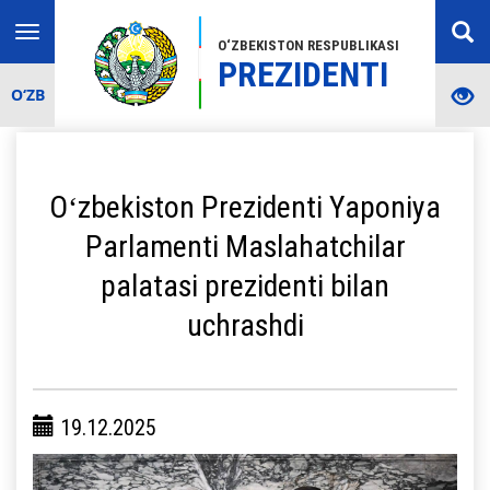
Toggle
O‘ZBEKISTON RESPUBLIKASI
navigation
PREZIDENTI
O‘ZB
Oʻzbekiston Prezidenti Yaponiya
Parlamenti Maslahatchilar
palatasi prezidenti bilan
uchrashdi
19.12.2025