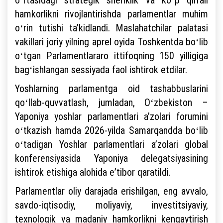
hamkorlikni rivojlantirishda parlamentlar muhim
oʻrin tutishi taʼkidlandi. Maslahatchilar palatasi
vakillari joriy yilning aprel oyida Toshkentda boʻlib
oʻtgan Parlamentlararo ittifoqning 150 yilligiga
bagʻishlangan sessiyada faol ishtirok etdilar.
Yoshlarning parlamentga oid tashabbuslarini
qoʻllab-quvvatlash, jumladan, Oʻzbekiston –
Yaponiya yoshlar parlamentlari aʼzolari forumini
oʻtkazish hamda 2026-yilda Samarqandda boʻlib
oʻtadigan Yoshlar parlamentlari aʼzolari global
konferensiyasida Yaponiya delegatsiyasining
ishtirok etishiga alohida eʼtibor qaratildi.
Parlamentlar oliy darajada erishilgan, eng avvalo,
savdo-iqtisodiy, moliyaviy, investitsiyaviy,
texnologik va madaniy hamkorlikni kengaytirish