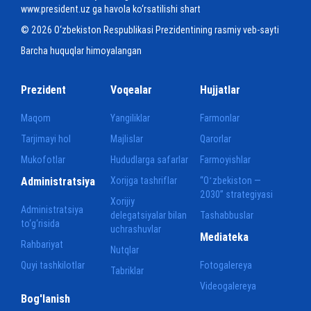
www.president.uz ga havola ko‘rsatilishi shart
© 2026 O‘zbekiston Respublikasi Prezidentining rasmiy veb-sayti
Barcha huquqlar himoyalangan
Prezident
Voqealar
Hujjatlar
Maqom
Yangiliklar
Farmonlar
Tarjimayi hol
Majlislar
Qarorlar
Mukofotlar
Hududlarga safarlar
Farmoyishlar
Administratsiya
Xorijga tashriflar
“Oʻzbekiston —
2030” strategiyasi
Xorijiy
Administratsiya
delegatsiyalar bilan
Tashabbuslar
to‘g‘risida
uchrashuvlar
Mediateka
Rahbariyat
Nutqlar
Quyi tashkilotlar
Fotogalereya
Tabriklar
Videogalereya
Bog'lanish