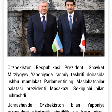
Oʻzbekiston Respublikasi Prezidenti Shavkat
Mirziyoyev Yaponiyaga rasmiy tashrifi doirasida
ushbu mamlakat Parlamentining Maslahatchilar
palatasi prezidenti Masakazu Sekiguchi bilan
uchrashdi.
Uchrashuvda Oʻzbekiston bilan Yaponiya
oʻrtasidagi strategik sheriklik va koʻp qirrali