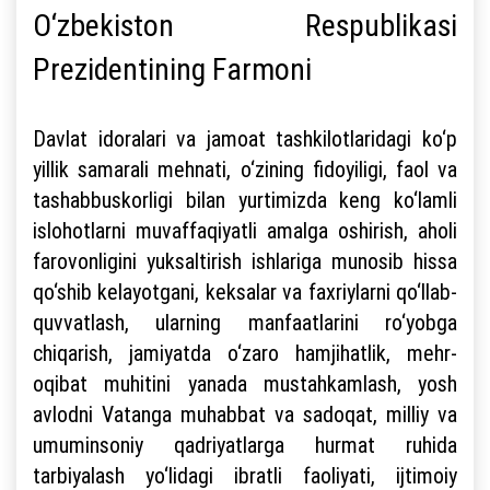
O‘zbekiston Respublikasi
Prezidentining Farmoni
Davlat idoralari va jamoat tashkilotlaridagi ko‘p
yillik samarali mehnati, o‘zining fidoyiligi, faol va
tashabbuskorligi bilan yurtimizda keng ko‘lamli
islohotlarni muvaffaqiyatli amalga oshirish, aholi
farovonligini yuksaltirish ishlariga munosib hissa
qo‘shib kelayotgani, keksalar va faxriylarni qo‘llab-
quvvatlash, ularning manfaatlarini ro‘yobga
chiqarish, jamiyatda o‘zaro hamjihatlik, mehr-
oqibat muhitini yanada mustahkamlash, yosh
avlodni Vatanga muhabbat va sadoqat, milliy va
umuminsoniy qadriyatlarga hurmat ruhida
tarbiyalash yo‘lidagi ibratli faoliyati, ijtimoiy