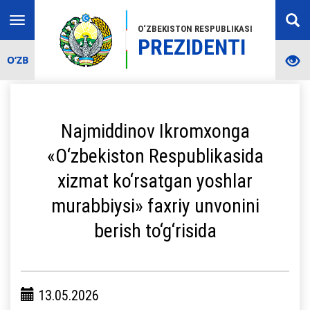
Toggle
O‘ZBEKISTON RESPUBLIKASI
navigation
PREZIDENTI
O‘ZB
Najmiddinov Ikromxonga
«O‘zbekiston Respublikasida
xizmat ko‘rsatgan yoshlar
murabbiysi» faxriy unvonini
berish to‘g‘risida
13.05.2026