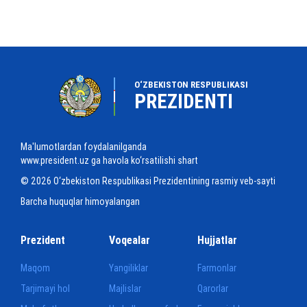
O‘ZBEKISTON RESPUBLIKASI
PREZIDENTI
Ma'lumotlardan foydalanilganda
www.president.uz ga havola ko‘rsatilishi shart
© 2026 O‘zbekiston Respublikasi Prezidentining rasmiy veb-sayti
Barcha huquqlar himoyalangan
Prezident
Voqealar
Hujjatlar
Maqom
Yangiliklar
Farmonlar
Tarjimayi hol
Majlislar
Qarorlar