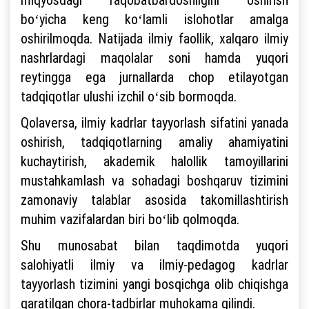
boʻyicha keng koʻlamli islohotlar amalga
oshirilmoqda. Natijada ilmiy faollik, xalqaro ilmiy
nashrlardagi maqolalar soni hamda yuqori
reytingga ega jurnallarda chop etilayotgan
tadqiqotlar ulushi izchil oʻsib bormoqda.
Qolaversa, ilmiy kadrlar tayyorlash sifatini yanada
oshirish, tadqiqotlarning amaliy ahamiyatini
kuchaytirish, akademik halollik tamoyillarini
mustahkamlash va sohadagi boshqaruv tizimini
zamonaviy talablar asosida takomillashtirish
muhim vazifalardan biri boʻlib qolmoqda.
Shu munosabat bilan taqdimotda yuqori
salohiyatli ilmiy va ilmiy-pedagog kadrlar
tayyorlash tizimini yangi bosqichga olib chiqishga
qaratilgan chora-tadbirlar muhokama qilindi.