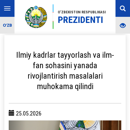
Toggle
O‘ZBEKISTON RESPUBLIKASI
navigation
PREZIDENTI
O‘ZB
Ilmiy kadrlar tayyorlash va ilm-
fan sohasini yanada
rivojlantirish masalalari
muhokama qilindi
25.05.2026