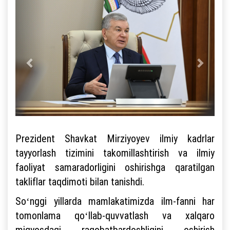
Prezident Shavkat Mirziyoyev ilmiy kadrlar
tayyorlash tizimini takomillashtirish va ilmiy
faoliyat samaradorligini oshirishga qaratilgan
takliflar taqdimoti bilan tanishdi.
Soʻnggi yillarda mamlakatimizda ilm-fanni har
tomonlama qoʻllab-quvvatlash va xalqaro
miqyosdagi raqobatbardoshligini oshirish