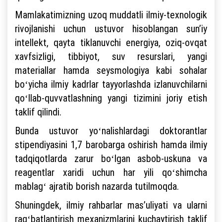
Mamlakatimizning uzoq muddatli ilmiy-texnologik
rivojlanishi uchun ustuvor hisoblangan sunʼiy
intellekt, qayta tiklanuvchi energiya, oziq-ovqat
xavfsizligi, tibbiyot, suv resurslari, yangi
materiallar hamda seysmologiya kabi sohalar
boʻyicha ilmiy kadrlar tayyorlashda izlanuvchilarni
qoʻllab-quvvatlashning yangi tizimini joriy etish
taklif qilindi.
Bunda ustuvor yoʻnalishlardagi doktorantlar
stipendiyasini 1,7 barobarga oshirish hamda ilmiy
tadqiqotlarda zarur boʻlgan asbob-uskuna va
reagentlar xaridi uchun har yili qoʻshimcha
mablagʻ ajratib borish nazarda tutilmoqda.
Shuningdek, ilmiy rahbarlar masʼuliyati va ularni
ragʻbatlantirish mexanizmlarini kuchaytirish taklif