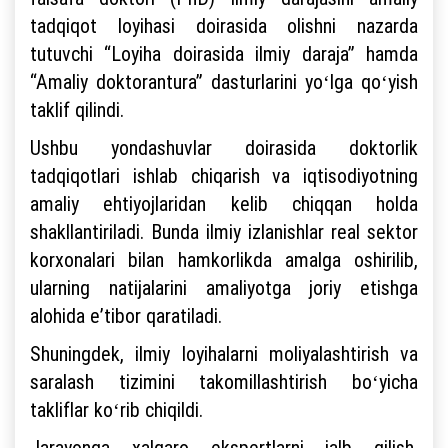
tadqiqot loyihasi doirasida olishni nazarda
tutuvchi “Loyiha doirasida ilmiy daraja” hamda
“Amaliy doktorantura” dasturlarini yoʻlga qoʻyish
taklif qilindi.
Ushbu yondashuvlar doirasida doktorlik
tadqiqotlari ishlab chiqarish va iqtisodiyotning
amaliy ehtiyojlaridan kelib chiqqan holda
shakllantiriladi. Bunda ilmiy izlanishlar real sektor
korxonalari bilan hamkorlikda amalga oshirilib,
ularning natijalarini amaliyotga joriy etishga
alohida eʼtibor qaratiladi.
Shuningdek, ilmiy loyihalarni moliyalashtirish va
saralash tizimini takomillashtirish boʻyicha
takliflar koʻrib chiqildi.
Jarayonga xalqaro ekspertlarni jalb qilish,