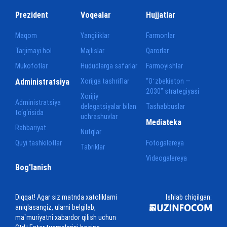
Prezident
Voqealar
Hujjatlar
Maqom
Yangiliklar
Farmonlar
Tarjimayi hol
Majlislar
Qarorlar
Mukofotlar
Hududlarga safarlar
Farmoyishlar
Administratsiya
Xorijga tashriflar
“Oʻzbekiston —
2030” strategiyasi
Xorijiy
Administratsiya
delegatsiyalar bilan
Tashabbuslar
to‘g‘risida
uchrashuvlar
Mediateka
Rahbariyat
Nutqlar
Quyi tashkilotlar
Fotogalereya
Tabriklar
Videogalereya
Bog'lanish
Diqqat! Agar siz matnda xatoliklarni
Ishlab chiqilgan:
aniqlasangiz, ularni belgilab,
ma`muriyatni xabardor qilish uchun