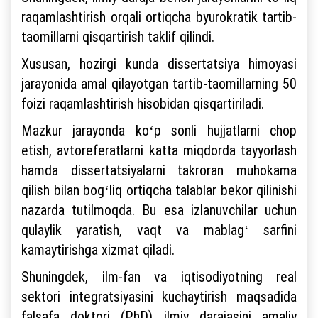
raqamlashtirish orqali ortiqcha byurokratik tartib-
taomillarni qisqartirish taklif qilindi.
Xususan, hozirgi kunda dissertatsiya himoyasi
jarayonida amal qilayotgan tartib-taomillarning 50
foizi raqamlashtirish hisobidan qisqartiriladi.
Mazkur jarayonda koʻp sonli hujjatlarni chop
etish, avtoreferatlarni katta miqdorda tayyorlash
hamda dissertatsiyalarni takroran muhokama
qilish bilan bogʻliq ortiqcha talablar bekor qilinishi
nazarda tutilmoqda. Bu esa izlanuvchilar uchun
qulaylik yaratish, vaqt va mablagʻ sarfini
kamaytirishga xizmat qiladi.
Shuningdek, ilm-fan va iqtisodiyotning real
sektori integratsiyasini kuchaytirish maqsadida
falsafa doktori (PhD) ilmiy darajasini amaliy