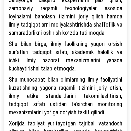
zamonaviy raqamli texnologiyalar asosida
loyihalarni baholash tizimini joriy qilish hamda
ilmiy tadqiqotlarni moliyalashtirishda shaffoflik va
samaradorlikni oshirish koʻzda tutilmoqda.
Shu bilan birga, ilmiy faollikning yuqori oʻsish
surʼatlari tadqiqot sifati, akademik halollik va
ichki ilmiy nazorat mexanizmlarini yanada
kuchaytirishni talab etmoqda.
Shu munosabat bilan olimlarning ilmiy faoliyatini
kuzatishning yagona raqamli tizimini joriy etish,
ilmiy etika standartlarini takomillashtirish,
tadqiqot sifati ustidan taʼsirchan monitoring
mexanizmlarini yoʻlga qoʻyish taklif qilindi.
Xorijda faoliyat yuritayotgan tajribali vatandosh