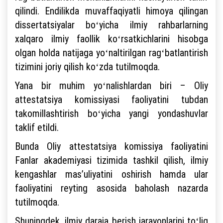
qilindi. Endilikda muvaffaqiyatli himoya qilingan
dissertatsiyalar boʻyicha ilmiy rahbarlarning
xalqaro ilmiy faollik koʻrsatkichlarini hisobga
olgan holda natijaga yoʻnaltirilgan ragʻbatlantirish
tizimini joriy qilish koʻzda tutilmoqda.
Yana bir muhim yoʻnalishlardan biri – Oliy
attestatsiya komissiyasi faoliyatini tubdan
takomillashtirish boʻyicha yangi yondashuvlar
taklif etildi.
Bunda Oliy attestatsiya komissiya faoliyatini
Fanlar akademiyasi tizimida tashkil qilish, ilmiy
kengashlar masʼuliyatini oshirish hamda ular
faoliyatini reyting asosida baholash nazarda
tutilmoqda.
Shuningdek, ilmiy daraja berish jarayonlarini toʻliq