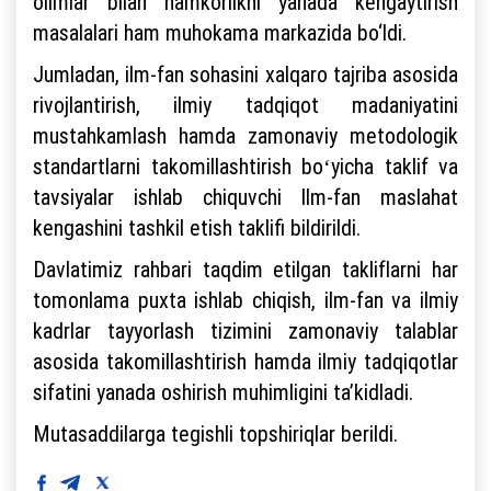
olimlar bilan hamkorlikni yanada kengaytirish
masalalari ham muhokama markazida bo‘ldi.
Jumladan, ilm-fan sohasini xalqaro tajriba asosida
rivojlantirish, ilmiy tadqiqot madaniyatini
mustahkamlash hamda zamonaviy metodologik
standartlarni takomillashtirish boʻyicha taklif va
tavsiyalar ishlab chiquvchi Ilm-fan maslahat
kengashini tashkil etish taklifi bildirildi.
Davlatimiz rahbari taqdim etilgan takliflarni har
tomonlama puxta ishlab chiqish, ilm-fan va ilmiy
kadrlar tayyorlash tizimini zamonaviy talablar
asosida takomillashtirish hamda ilmiy tadqiqotlar
sifatini yanada oshirish muhimligini taʼkidladi.
Mutasaddilarga tegishli topshiriqlar berildi.