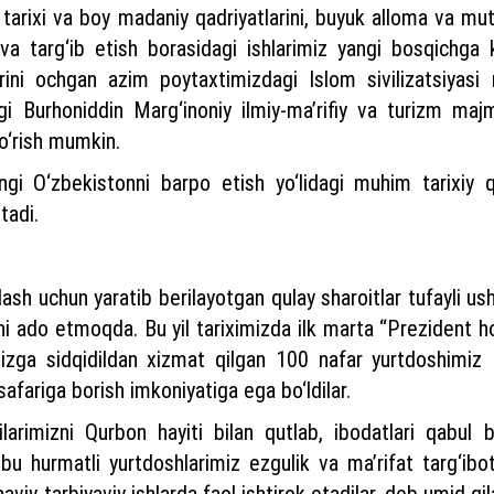
tarixi va boy madaniy qadriyatlarini, buyuk alloma va muta
 va targ‘ib etish borasidagi ishlarimiz yangi bosqichga
rini ochgan azim poytaxtimizdagi Islom sivilizatsiya
gi Burhoniddin Marg‘inoniy ilmiy-ma’rifiy va turizm majm
o‘rish mumkin.
gi O‘zbekistonni barpo etish yo‘lidagi muhim tarixiy q
tadi.
minlash uchun yaratib berilayotgan qulay sharoitlar tufayli
 ado etmoqda. Bu yil tariximizda ilk marta “Prezident hojil
zga sidqidildan xizmat qilgan 100 nafar yurtdoshimiz – 
safariga borish imkoniyatiga ega bo‘ldilar.
arimizni Qurbon hayiti bilan qutlab, ibodatlari qabul bo
 hurmatli yurtdoshlarimiz ezgulik va ma’rifat targ‘ibotch
viy-tarbiyaviy ishlarda faol ishtirok etadilar, deb umid qi