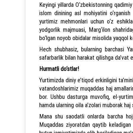
Keyingi yillarda O‘zbekistonning qadimiy 
islom dinining asl mohiyatini o‘rganish
yurtimiz mehmonlari uchun o‘z eshikla
yodgorlik majmuasi, Marg‘ilon shahrida
bo‘lgan noyob obidalar misolida yaqqol k
Hech shubhasiz, bularning barchasi Yan
safarbarlik bilan harakat qilishga da’vat e
Hurmatli do‘stlar!
Yurtimizda diniy e’tiqod erkinligini ta’
vatandoshlarimiz muqaddas haj amallarini
bor. Ushbu dasturga muvofiq, el-yurtimi
hamda ularning oila a’zolari muborak haj 
Mana shu saodatli onlarda barcha hojil
Muqaddas ziyoratdan qaytib keladigan bu
butun jamiyatimizda olib boriladigan ma’na