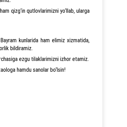
m qizg‘in qutlovlarimizni yo‘llab, ularga
. Bayram kunlarida ham elimiz xizmatida,
rlik bildiramiz.
chasiga ezgu tilaklarimizni izhor etamiz.
taologa hamdu sanolar bo‘lsin!