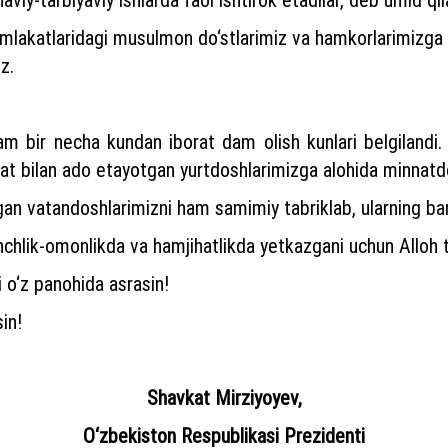
mlakatlaridagi musulmon do‘stlarimiz va hamkorlarimizga ha
z.
am bir necha kundan iborat dam olish kunlari belgilandi
yat bilan ado etayotgan yurtdoshlarimizga alohida minnatdo
gan vatandoshlarimizni ham samimiy tabriklab, ularning bar
nchlik-omonlikda va hamjihatlikda yetkazgani uchun Alloh 
i o‘z panohida asrasin!
in!
Shavkat Mirziyoyev,
O‘zbekiston Respublikasi Prezidenti