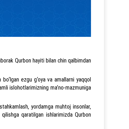
uborak Qurbon hayiti bilan chin qalbimdan
 bo‘lgan ezgu g‘oya va amallarni yaqqol
lamli islohotlarimizning ma’no-mazmuniga
 mustahkamlash, yordamga muhtoj insonlar,
 qilishga qaratilgan ishlarimizda Qurbon