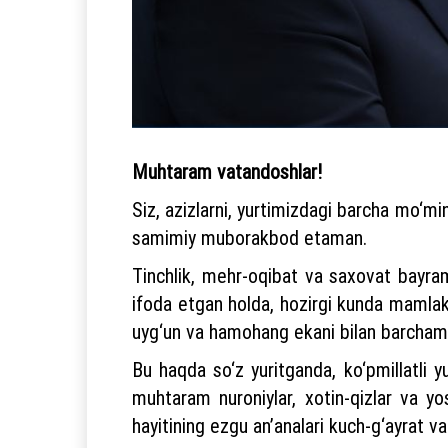
Muhtaram vatandoshlar!
Siz, azizlarni, yurtimizdagi barcha mo‘m
samimiy muborakbod etaman.
Tinchlik, mehr-oqibat va saxovat bayra
ifoda etgan holda, hozirgi kunda mamlak
uyg‘un va hamohang ekani bilan barchami
Bu haqda so‘z yuritganda, ko‘pmillatli y
muhtaram nuroniylar, xotin-qizlar va yo
hayitining ezgu an’analari kuch-g‘ayrat va