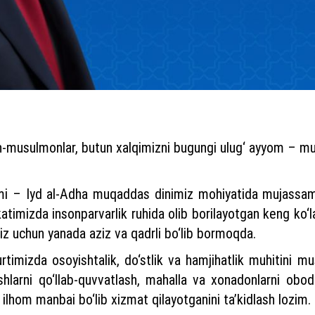
in-musulmonlar, butun xalqimizni bugungi ulug‘ ayyom – m
mi – Iyd al-Adha muqaddas dinimiz mohiyatida mujassam
atimizda insonparvarlik ruhida olib borilayotgan keng ko‘
z uchun yanada aziz va qadrli bo‘lib bormoqda.
urtimizda osoyishtalik, do‘stlik va hamjihatlik muhitini
shlarni qo‘llab-quvvatlash, mahalla va xonadonlarni obod
 ilhom manbai bo‘lib xizmat qilayotganini ta’kidlash lozim.