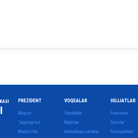
PREZIDENT
VOQEALAR
HUJJATLAR
KASI
I
Maqom
Yangiliklar
Farmonlar
Tarjimayi hol
Majlislar
Qarorlar
Mukofotlar
Hududlarga safarlar
Farmoyishlar