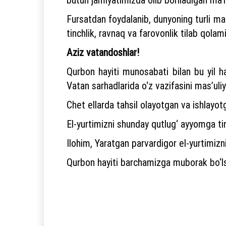
Fursatdan foydalanib, dunyoning turli ma
tinchlik, ravnaq va farovonlik tilab qolami
Aziz vatandoshlar!
Qurbon hayiti munosabati bilan bu yil h
Vatan sarhadlarida o‘z vazifasini mas’uli
Chet ellarda tahsil olayotgan va ishlayot
El-yurtimizni shunday qutlug‘ ayyomga ti
Ilohim, Yaratgan parvardigor el-yurtimizn
Qurbon hayiti barchamizga muborak bo‘ls