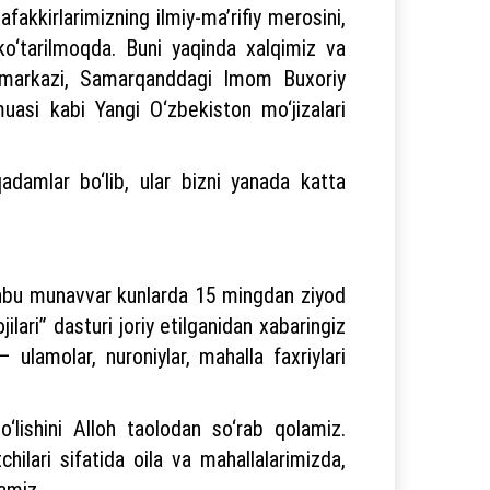
fakkirlarimizning ilmiy-ma’rifiy merosini,
 ko‘tarilmoqda. Buni yaqinda xalqimiz va
si markazi, Samarqanddagi Imom Buxoriy
uasi kabi Yangi O‘zbekiston mo‘jizalari
adamlar bo‘lib, ular bizni yanada katta
 ushbu munavvar kunlarda 15 mingdan ziyod
ari” dasturi joriy etilganidan xabaringiz
ulamolar, nuroniylar, mahalla faxriylari
‘lishini Alloh taolodan so‘rab qolamiz.
ilari sifatida oila va mahallalarimizda,
lamiz.