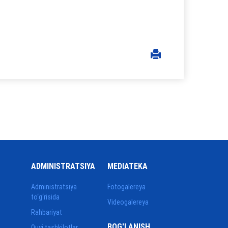
ADMINISTRATSIYA
MEDIATEKA
Administratsiya
Fotogalereya
to‘g‘risida
Videogalereya
Rahbariyat
BOG'LANISH
Quyi tashkilotlar