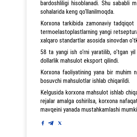
bardoshliligi hisoblanadi. Shu sababli 
sohalarida keng qo‘llanilmoqda.
Korxona tarkibida zamonaviy tadqiqot m
termoelastoplastlarning yangi retseptural
xalqaro standartlar asosida sinovdan o‘tk
58 ta yangi ish o‘rni yaratilib, o‘tgan y
dollarlik mahsulot eksport qilindi.
Korxona faoliyatining yana bir muhim nat
bosuvchi mahsulotlar ishlab chiqarildi.
Kelgusida korxona mahsulot ishlab chiqa
rejalar amalga oshirilsa, korxona nafaqa
mavqeini yanada mustahkamlashi mumki