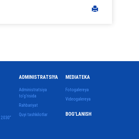
ADMINISTRATSIYA
MEDIATEKA
Administratsiya
Fotogalereya
to‘g‘risida
Videogalereya
Rahbariyat
BOG'LANISH
Quyi tashkilotlar
 2030”