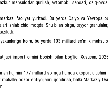
mazkur mahsulotlar qurilish, avtomobil sanoati, oziq-ovq
arkazi faoliyat yuritadi. Bu yerda Osiyo va Yevropa boz
ari ishlab chiqilmoqda. Shu bilan birga, tayyor granulalar,
aziladi.
il yakunlariga ko‘ra, bu yerda 103 milliard so‘mlik mahsulo
ijasi import o‘rnini bosish bilan bog‘liq. Xususan, 2025-y
rish hajmini 177 milliard so‘mga hamda eksport ulushini
t mahalliy bozor ehtiyojlarini qondirish, balki Markaziy 
n.