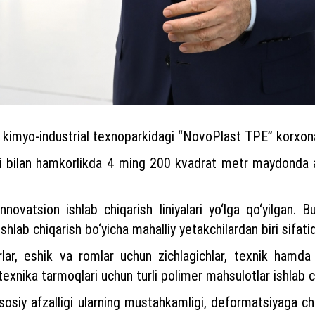
 kimyo-industrial texnoparkidagi “NovoPlast TPE” korxona
i bilan hamkorlikda 4 ming 200 kvadrat metr maydonda 
novatsion ishlab chiqarish liniyalari yo‘lga qo‘yilgan.
shlab chiqarish bo‘yicha mahalliy yetakchilardan biri sifati
lar, eshik va romlar uchun zichlagichlar, texnik hamda
otexnika tarmoqlari uchun turli polimer mahsulotlar ishlab 
sosiy afzalligi ularning mustahkamligi, deformatsiyaga chid