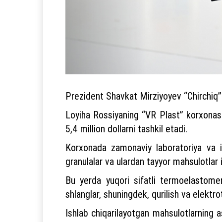
Prezident Shavkat Mirziyoyev “Chirchiq”
Loyiha Rossiyaning “VR Plast” korxonas
5,4 million dollarni tashkil etadi.
Korxonada zamonaviy laboratoriya va in
granulalar va ulardan tayyor mahsulotlar i
Bu yerda yuqori sifatli termoelastomer
shlanglar, shuningdek, qurilish va elektr
Ishlab chiqarilayotgan mahsulotlarning a