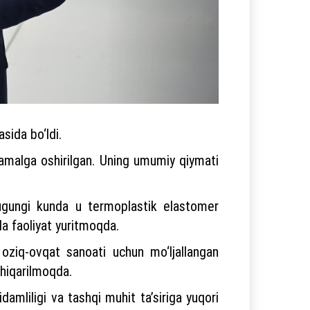
sida bo‘ldi.
amalga oshirilgan. Uning umumiy qiymati
 Bugungi kunda u termoplastik elastomer
da faoliyat yuritmoqda.
 oziq-ovqat sanoati uchun mo‘ljallangan
chiqarilmoqda.
amliligi va tashqi muhit ta’siriga yuqori