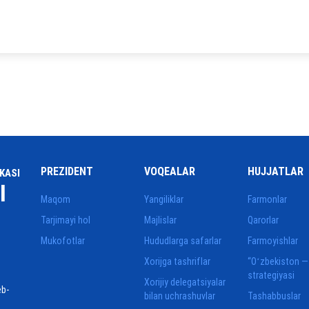
PREZIDENT
VOQEALAR
HUJJATLAR
KASI
I
Maqom
Yangiliklar
Farmonlar
Tarjimayi hol
Majlislar
Qarorlar
Mukofotlar
Hududlarga safarlar
Farmoyishlar
Xorijga tashriflar
“Oʻzbekiston —
strategiyasi
Xorijiy delegatsiyalar
eb-
bilan uchrashuvlar
Tashabbuslar