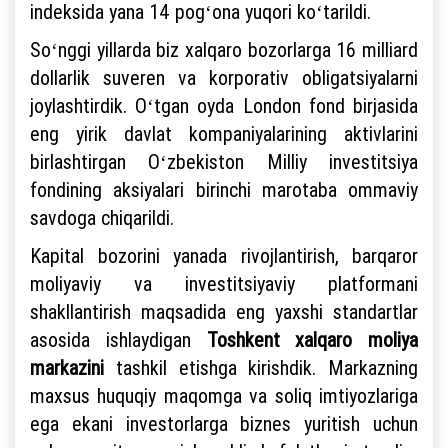
indeksida yana 14 pogʻona yuqori koʻtarildi.
Soʻnggi yillarda biz xalqaro bozorlarga 16 milliard
dollarlik suveren va korporativ obligatsiyalarni
joylashtirdik. Oʻtgan oyda London fond birjasida
eng yirik davlat kompaniyalarining aktivlarini
birlashtirgan Oʻzbekiston Milliy investitsiya
fondining aksiyalari birinchi marotaba ommaviy
savdoga chiqarildi.
Kapital bozorini yanada rivojlantirish, barqaror
moliyaviy va investitsiyaviy platformani
shakllantirish maqsadida eng yaxshi standartlar
asosida ishlaydigan
Toshkent xalqaro moliya
markazini
tashkil etishga kirishdik. Markazning
maxsus huquqiy maqomga va soliq imtiyozlariga
ega ekani investorlarga biznes yuritish uchun