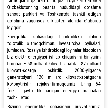
tarmoqlarni qamrab olmoqda. Loyihalar qatorida
Oʻzbekistonning beshta hududidagi qoʻshma
sanoat parklari va Toshkentda tashkil etilgan
qoʻshma vagonsozlik klasteri alohida eʼtiborga
loyiqdir.
Energetika sohasidagi hamkorlikka alohida
toʻxtalib oʻtmoqchiman. Investitsiya loyihalari,
jumladan, Rossiya ishtirokidagi loyihalar hisobidan
biz elektr energiyasi ishlab chiqarishni bir yarim
barobar – 58 milliard kilovatt-soatdan 87 milliard
kilovatt-soatga oshirdik. 2030-yilgacha
generatsiyani 120 milliard kilovatt-soatgacha
koʻpaytirishni rejalashtirmoqdamiz. Uning 54
foizini qayta tiklanadigan energiya manbalari
tashkil etadi.
Bizning energetika sohasidagi quvvatlarimiz,