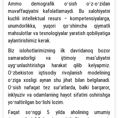
Ammo demografik oʻsish oʻz-oʻzidan
muvaffaqiyatni kafolatlamaydi. Bu salohiyatni
kuchli intellektual resurs – kompetensiyalarga,
unumdorlikka, yuqori qoʻshimcha qiymatli
mahsulotlar va texnologiyalar yaratish qobiliyatiga
aylantirishimiz kerak.
Biz islohotlarimizning ilk davridanoq bozor
samaradorligi va ijtimoiy masʼuliyatni
uygʻunlashtirishga harakat qilib kelyapmiz.
Oʻzbekiston iqtisodiy rivojlanish modelining
oʻziga xosligi aynan shu jihat bilan belgilanadi.
Oʻsish nafaqat tez surʼatlarda, balki barqaror,
inklyuziv va odamlarning hayot sifatini oshirishga
yoʻnaltirilgan boʻlishi lozim.
Faqat soʻnggi 5 yilda aholining umumiy