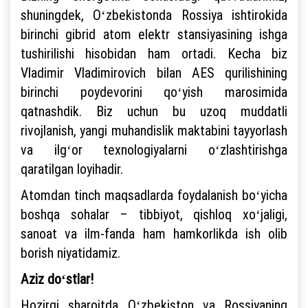
shuningdek, Oʻzbekistonda Rossiya ishtirokida
birinchi gibrid atom elektr stansiyasining ishga
tushirilishi hisobidan ham ortadi. Kecha biz
Vladimir Vladimirovich bilan AES qurilishining
birinchi poydevorini qoʻyish marosimida
qatnashdik. Biz uchun bu uzoq muddatli
rivojlanish, yangi muhandislik maktabini tayyorlash
va ilgʻor texnologiyalarni oʻzlashtirishga
qaratilgan loyihadir.
Atomdan tinch maqsadlarda foydalanish boʻyicha
boshqa sohalar – tibbiyot, qishloq xoʻjaligi,
sanoat va ilm-fanda ham hamkorlikda ish olib
borish niyatidamiz.
Aziz doʻstlar!
Hozirgi sharoitda Oʻzbekiston va Rossiyaning