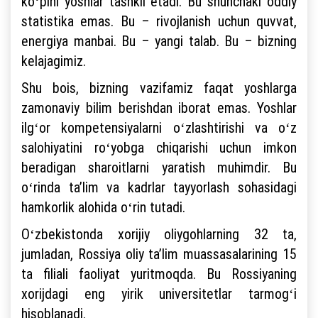
koʻpini yoshlar tashkil etadi. Bu shunchaki oddiy
statistika emas. Bu – rivojlanish uchun quvvat,
energiya manbai. Bu – yangi talab. Bu – bizning
kelajagimiz.
Shu bois, bizning vazifamiz faqat yoshlarga
zamonaviy bilim berishdan iborat emas. Yoshlar
ilgʻor kompetensiyalarni oʻzlashtirishi va oʻz
salohiyatini roʻyobga chiqarishi uchun imkon
beradigan sharoitlarni yaratish muhimdir. Bu
oʻrinda taʼlim va kadrlar tayyorlash sohasidagi
hamkorlik alohida oʻrin tutadi.
Oʻzbekistonda xorijiy oliygohlarning 32 ta,
jumladan, Rossiya oliy taʼlim muassasalarining 15
ta filiali faoliyat yuritmoqda. Bu Rossiyaning
xorijdagi eng yirik universitetlar tarmogʻi
hisoblanadi.