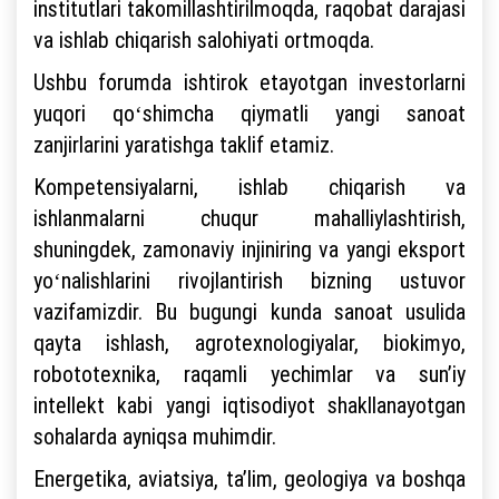
institutlari takomillashtirilmoqda, raqobat darajasi
va ishlab chiqarish salohiyati ortmoqda.
Ushbu forumda ishtirok etayotgan investorlarni
yuqori qoʻshimcha qiymatli yangi sanoat
zanjirlarini yaratishga taklif etamiz.
Kompetensiyalarni, ishlab chiqarish va
ishlanmalarni chuqur mahalliylashtirish,
shuningdek, zamonaviy injiniring va yangi eksport
yoʻnalishlarini rivojlantirish bizning ustuvor
vazifamizdir. Bu bugungi kunda sanoat usulida
qayta ishlash, agrotexnologiyalar, biokimyo,
robototexnika, raqamli yechimlar va sunʼiy
intellekt kabi yangi iqtisodiyot shakllanayotgan
sohalarda ayniqsa muhimdir.
Energetika, aviatsiya, taʼlim, geologiya va boshqa