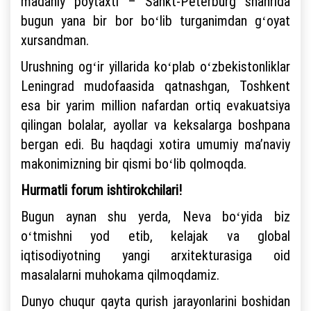
madaniy poytaxti – Sankt-Peterburg shahrida
bugun yana bir bor boʻlib turganimdan gʻoyat
xursandman.
Urushning ogʻir yillarida koʻplab oʻzbekistonliklar
Leningrad mudofaasida qatnashgan, Toshkent
esa bir yarim million nafardan ortiq evakuatsiya
qilingan bolalar, ayollar va keksalarga boshpana
bergan edi. Bu haqdagi xotira umumiy maʼnaviy
makonimizning bir qismi boʻlib qolmoqda.
Hurmatli forum ishtirokchilari!
Bugun aynan shu yerda, Neva boʻyida biz
oʻtmishni yod etib, kelajak va global
iqtisodiyotning yangi arxitekturasiga oid
masalalarni muhokama qilmoqdamiz.
Dunyo chuqur qayta qurish jarayonlarini boshidan