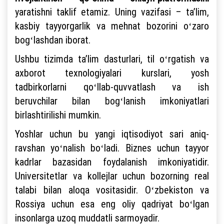
yaratishni taklif etamiz. Uning vazifasi – taʼlim,
kasbiy tayyorgarlik va mehnat bozorini oʻzaro
bogʻlashdan iborat.
Ushbu tizimda taʼlim dasturlari, til oʻrgatish va
axborot texnologiyalari kurslari, yosh
tadbirkorlarni qoʻllab-quvvatlash va ish
beruvchilar bilan bogʻlanish imkoniyatlari
birlashtirilishi mumkin.
Yoshlar uchun bu yangi iqtisodiyot sari aniq-
ravshan yoʻnalish boʻladi. Biznes uchun tayyor
kadrlar bazasidan foydalanish imkoniyatidir.
Universitetlar va kollejlar uchun bozorning real
talabi bilan aloqa vositasidir. Oʻzbekiston va
Rossiya uchun esa eng oliy qadriyat boʻlgan
insonlarga uzoq muddatli sarmoyadir.