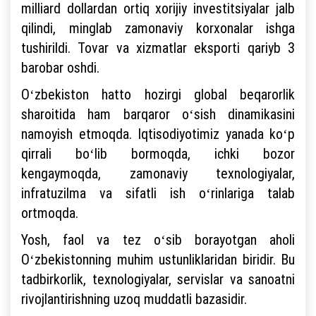
milliard dollardan ortiq xorijiy investitsiyalar jalb
qilindi, minglab zamonaviy korxonalar ishga
tushirildi. Tovar va xizmatlar eksporti qariyb 3
barobar oshdi.
Oʻzbekiston hatto hozirgi global beqarorlik
sharoitida ham barqaror oʻsish dinamikasini
namoyish etmoqda. Iqtisodiyotimiz yanada koʻp
qirrali boʻlib bormoqda, ichki bozor
kengaymoqda, zamonaviy texnologiyalar,
infratuzilma va sifatli ish oʻrinlariga talab
ortmoqda.
Yosh, faol va tez oʻsib borayotgan aholi
Oʻzbekistonning muhim ustunliklaridan biridir. Bu
tadbirkorlik, texnologiyalar, servislar va sanoatni
rivojlantirishning uzoq muddatli bazasidir.