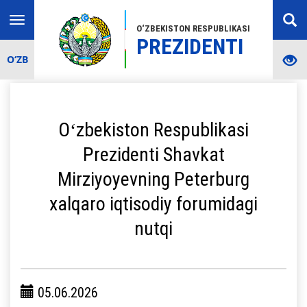
Toggle
O‘ZBEKISTON RESPUBLIKASI
navigation
PREZIDENTI
O‘ZB
Oʻzbekiston Respublikasi
Prezidenti Shavkat
Mirziyoyevning Peterburg
xalqaro iqtisodiy forumidagi
nutqi
05.06.2026