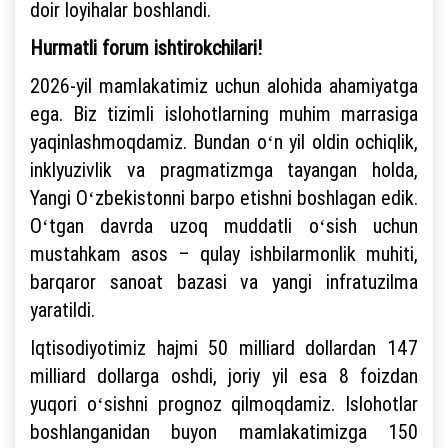
doir loyihalar boshlandi.
Hurmatli forum ishtirokchilari!
2026-yil mamlakatimiz uchun alohida ahamiyatga
ega. Biz tizimli islohotlarning muhim marrasiga
yaqinlashmoqdamiz. Bundan oʻn yil oldin ochiqlik,
inklyuzivlik va pragmatizmga tayangan holda,
Yangi Oʻzbekistonni barpo etishni boshlagan edik.
Oʻtgan davrda uzoq muddatli oʻsish uchun
mustahkam asos – qulay ishbilarmonlik muhiti,
barqaror sanoat bazasi va yangi infratuzilma
yaratildi.
Iqtisodiyotimiz hajmi 50 milliard dollardan 147
milliard dollarga oshdi, joriy yil esa 8 foizdan
yuqori oʻsishni prognoz qilmoqdamiz. Islohotlar
boshlanganidan buyon mamlakatimizga 150