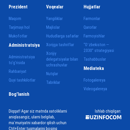
Prezident
Voqealar
Hujjatlar
Maqom
Yangiliklar
Farmonlar
Tarjimayi hol
Majlislar
Qarorlar
Mukofotlar
Hududlarga safarlar
Farmoyishlar
Administratsiya
Xorijga tashriflar
“Oʻzbekiston —
2030” strategiyasi
Xorijiy
Administratsiya
delegatsiyalar bilan
Tashabbuslar
to‘g‘risida
uchrashuvlar
Mediateka
Rahbariyat
Nutqlar
Quyi tashkilotlar
Fotogalereya
Tabriklar
Videogalereya
Bog'lanish
Diqqat! Agar siz matnda xatoliklarni
Ishlab chiqilgan:
aniqlasangiz, ularni belgilab,
ma`muriyatni xabardor qilish uchun
Ctrl+Enter tugmalarini bosing