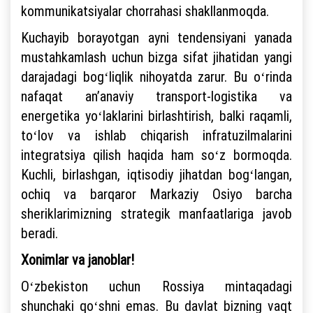
kommunikatsiyalar chorrahasi shakllanmoqda.
Kuchayib borayotgan ayni tendensiyani yanada
mustahkamlash uchun bizga sifat jihatidan yangi
darajadagi bogʻliqlik nihoyatda zarur. Bu oʻrinda
nafaqat anʼanaviy transport-logistika va
energetika yoʻlaklarini birlashtirish, balki raqamli,
toʻlov va ishlab chiqarish infratuzilmalarini
integratsiya qilish haqida ham soʻz bormoqda.
Kuchli, birlashgan, iqtisodiy jihatdan bogʻlangan,
ochiq va barqaror Markaziy Osiyo barcha
sheriklarimizning strategik manfaatlariga javob
beradi.
Xonimlar va janoblar!
Oʻzbekiston uchun Rossiya mintaqadagi
shunchaki qoʻshni emas. Bu davlat bizning vaqt