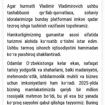
Agar hurmatli Vladimir Vladimirovich ushbu
tashabbusni qoʻllab-quvvatlasa, sohaviy
idoralarimizga bunday platformani imkon qadar
tezroq ishga tushirish vazifasini topshiramiz.
Hamkorligimizning gumanitar asosi sifatida
turizmni alohida koʻrsatib oʻtishni istar edim.
Ushbu tarmoq ishonch iqtisodiyotini hammadan
koʻra yaxshiroq shakllantiradi.
Odamlar Oʻzbekistonga kelar ekan, nafaqat
tarixiy yodgorlik va shaharlarni, balki madaniyatni,
mehmondoʻstlik, ishbilarmonlik muhiti va biznes
uchun imkoniyatlarni ham koʻradi. 2025-yilda
bizning mamlakatimizda qariyb bir million
rossiyalik mehmon boʻldi, bu yil esa biz yanada
koʻproq sayyohni qabul qilishga tayyormiz. Buning