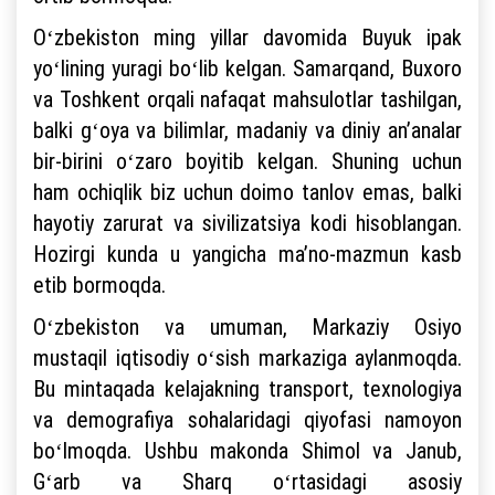
Oʻzbekiston ming yillar davomida Buyuk ipak
yoʻlining yuragi boʻlib kelgan. Samarqand, Buxoro
va Toshkent orqali nafaqat mahsulotlar tashilgan,
balki gʻoya va bilimlar, madaniy va diniy anʼanalar
bir-birini oʻzaro boyitib kelgan. Shuning uchun
ham ochiqlik biz uchun doimo tanlov emas, balki
hayotiy zarurat va sivilizatsiya kodi hisoblangan.
Hozirgi kunda u yangicha maʼno-mazmun kasb
etib bormoqda.
Oʻzbekiston va umuman, Markaziy Osiyo
mustaqil iqtisodiy oʻsish markaziga aylanmoqda.
Bu mintaqada kelajakning transport, texnologiya
va demografiya sohalaridagi qiyofasi namoyon
boʻlmoqda. Ushbu makonda Shimol va Janub,
Gʻarb va Sharq oʻrtasidagi asosiy