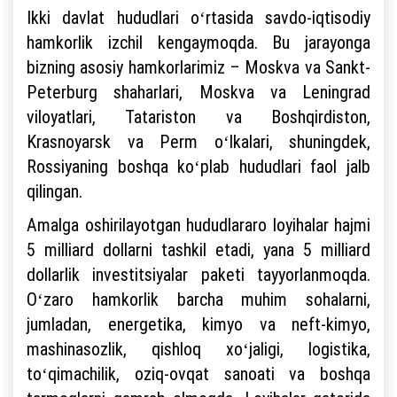
Ikki davlat hududlari oʻrtasida savdo-iqtisodiy
hamkorlik izchil kengaymoqda. Bu jarayonga
bizning asosiy hamkorlarimiz – Moskva va Sankt-
Peterburg shaharlari, Moskva va Leningrad
viloyatlari, Tatariston va Boshqirdiston,
Krasnoyarsk va Perm oʻlkalari, shuningdek,
Rossiyaning boshqa koʻplab hududlari faol jalb
qilingan.
Amalga oshirilayotgan hududlararo loyihalar hajmi
5 milliard dollarni tashkil etadi, yana 5 milliard
dollarlik investitsiyalar paketi tayyorlanmoqda.
Oʻzaro hamkorlik barcha muhim sohalarni,
jumladan, energetika, kimyo va neft-kimyo,
mashinasozlik, qishloq xoʻjaligi, logistika,
toʻqimachilik, oziq-ovqat sanoati va boshqa