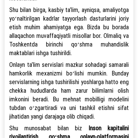
Shu bilan birga, kasbiy taʼlim, ayniqsa, amaliyotga
yoʻnaltirilgan kadrlar tayyorlash dasturlarini joriy
etish muhim ahamiyatga ega. Bizda bu borada
allaqachon muvaffaqiyatli misollar bor. Olmaliq va
Toshkentda birinchi qoʻshma muhandislik
maktablari ishga tushirildi.
Onlayn taʼlim servislari mazkur sohadagi samarali
hamkorlik mexanizmi boʻlishi mumkin. Bunday
servislarning ishga tushirilishi yoshlarga hatto eng
chekka hududlarda ham zarur bilimlarni olish
imkonini beradi. Bu mehnat mobilligi modelini
tubdan oʻzgartiradi va uni tashkil etishni sifat
jihatidan yangi darajaga olib chiqadi.
Shu munosabat bilan biz
Inson kapitalini
rivojlantirish qoʻshma onlayn-platformasini