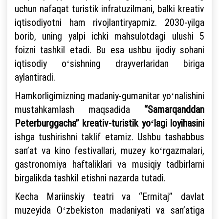
uchun nafaqat turistik infratuzilmani, balki kreativ
iqtisodiyotni ham rivojlantiryapmiz. 2030-yilga
borib, uning yalpi ichki mahsulotdagi ulushi 5
foizni tashkil etadi. Bu esa ushbu ijodiy sohani
iqtisodiy oʻsishning drayverlaridan biriga
aylantiradi.
Hamkorligimizning madaniy-gumanitar yoʻnalishini
mustahkamlash maqsadida
“Samarqanddan
Peterburggacha” kreativ-turistik yoʻlagi loyihasini
ishga tushirishni taklif etamiz. Ushbu tashabbus
sanʼat va kino festivallari, muzey koʻrgazmalari,
gastronomiya haftaliklari va musiqiy tadbirlarni
birgalikda tashkil etishni nazarda tutadi.
Kecha Mariinskiy teatri va “Ermitaj” davlat
muzeyida Oʻzbekiston madaniyati va sanʼatiga