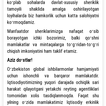
koʻplab sohalarda davlat-xususiy sheriklik
tamoyili shaklida amalga oshirilayotgan
loyihalarda biz hamkorlik uchun katta salohiyatni
koʻrmoqdamiz.
Manfaatdor sheriklarimizga nafaqat oʻsib
borayotgan ichki bozorimiz, balki qoʻshni
mamlakatlar va mintaqalarga toʻgʻridan-toʻgʻri
chiqish imkoniyatini ham taklif etamiz.
Aziz doʻstlar!
Oʻzbekiston global ishbilarmonlar hamjamiyati
uchun ishonchli va barqaror mamlakatdir.
Iqtisodiyotimizning yuqori darajada ochiqlik sari
harakat qilayotgani yetakchi reyting agentliklari
tomonidan xolis tasdiqlanmoqda. Faqat shu
yilning oʻzida mamlakatimiz Iqtisodiy erkinlik