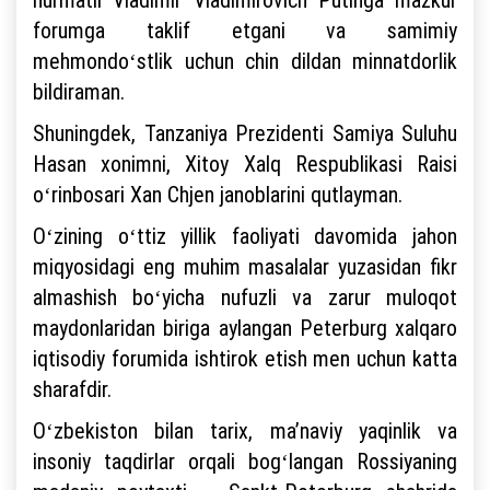
forumga taklif etgani va samimiy
mehmondoʻstlik uchun chin dildan minnatdorlik
bildiraman.
Shuningdek, Tanzaniya Prezidenti Samiya Suluhu
Hasan xonimni, Xitoy Xalq Respublikasi Raisi
oʻrinbosari Xan Chjen janoblarini qutlayman.
Oʻzining oʻttiz yillik faoliyati davomida jahon
miqyosidagi eng muhim masalalar yuzasidan fikr
almashish boʻyicha nufuzli va zarur muloqot
maydonlaridan biriga aylangan Peterburg xalqaro
iqtisodiy forumida ishtirok etish men uchun katta
sharafdir.
Oʻzbekiston bilan tarix, maʼnaviy yaqinlik va
insoniy taqdirlar orqali bogʻlangan Rossiyaning