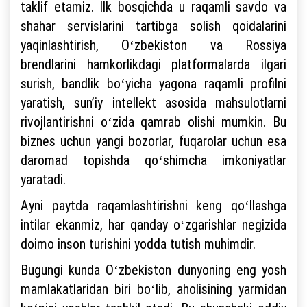
taklif etamiz. Ilk bosqichda u raqamli savdo va
shahar servislarini tartibga solish qoidalarini
yaqinlashtirish, Oʻzbekiston va Rossiya
brendlarini hamkorlikdagi platformalarda ilgari
surish, bandlik boʻyicha yagona raqamli profilni
yaratish, sunʼiy intellekt asosida mahsulotlarni
rivojlantirishni oʻzida qamrab olishi mumkin. Bu
biznes uchun yangi bozorlar, fuqarolar uchun esa
daromad topishda qoʻshimcha imkoniyatlar
yaratadi.
Ayni paytda raqamlashtirishni keng qoʻllashga
intilar ekanmiz, har qanday oʻzgarishlar negizida
doimo inson turishini yodda tutish muhimdir.
Bugungi kunda Oʻzbekiston dunyoning eng yosh
mamlakatlaridan biri boʻlib, aholisining yarmidan