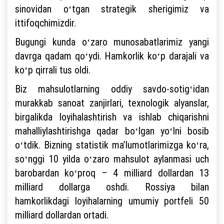
sinovidan oʻtgan strategik sherigimiz va
ittifoqchimizdir.
Bugungi kunda oʻzaro munosabatlarimiz yangi
davrga qadam qoʻydi. Hamkorlik koʻp darajali va
koʻp qirrali tus oldi.
Biz mahsulotlarning oddiy savdo-sotigʻidan
murakkab sanoat zanjirlari, texnologik alyanslar,
birgalikda loyihalashtirish va ishlab chiqarishni
mahalliylashtirishga qadar boʻlgan yoʻlni bosib
oʻtdik. Bizning statistik maʼlumotlarimizga koʻra,
soʻnggi 10 yilda oʻzaro mahsulot aylanmasi uch
barobardan koʻproq – 4 milliard dollardan 13
milliard dollarga oshdi. Rossiya bilan
hamkorlikdagi loyihalarning umumiy portfeli 50
milliard dollardan ortadi.