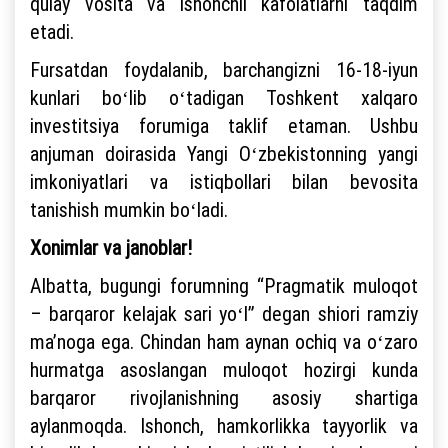
qulay vosita va ishonchli kafolatlarni taqdim
etadi.
Fursatdan foydalanib, barchangizni 16-18-iyun
kunlari boʻlib oʻtadigan Toshkent xalqaro
investitsiya forumiga taklif etaman. Ushbu
anjuman doirasida Yangi Oʻzbekistonning yangi
imkoniyatlari va istiqbollari bilan bevosita
tanishish mumkin boʻladi.
Xonimlar va janoblar!
Albatta, bugungi forumning “Pragmatik muloqot
– barqaror kelajak sari yoʻl” degan shiori ramziy
maʼnoga ega. Chindan ham aynan ochiq va oʻzaro
hurmatga asoslangan muloqot hozirgi kunda
barqaror rivojlanishning asosiy shartiga
aylanmoqda. Ishonch, hamkorlikka tayyorlik va