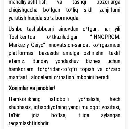
mahalliylashtirish va tashqi bozorlarga
chiqishgacha boʻlgan toʻliq siklli zanjirlarni
yaratish haqida soʻz bormoqda.
Ushbu tashabbusni sinovdan oʻtgan, har yili
Toshkentda oʻtkaziladigan “INNOPROM.
Markaziy Osiyo” innovatsion-sanoat koʻrgazmasi
platformasi bazasida amalga oshirishni taklif
etamiz. Bunday yondashuv biznes uchun
hamkorlarni toʻgʻridan-toʻgʻri topish va oʻzaro
manfaatli aloqalarni oʻrnatish imkonini beradi.
Xonimlar va janoblar!
Hamkorlikning istiqbolli yoʻnalishi, hech
shubhasiz, iqtisodiyotning yangi muloqot vositasi,
taʼbir joiz boʻlsa, tiliga aylangan
raqamlashtirishdir.