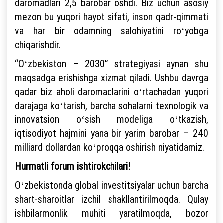
daromadlari 2,5 barobar oshdi. Biz uchun asosiy
mezon bu yuqori hayot sifati, inson qadr-qimmati
va har bir odamning salohiyatini roʻyobga
chiqarishdir.
“Oʻzbekiston – 2030” strategiyasi aynan shu
maqsadga erishishga xizmat qiladi. Ushbu davrga
qadar biz aholi daromadlarini oʻrtachadan yuqori
darajaga koʻtarish, barcha sohalarni texnologik va
innovatsion oʻsish modeliga oʻtkazish,
iqtisodiyot hajmini yana bir yarim barobar – 240
milliard dollardan koʻproqqa oshirish niyatidamiz.
Hurmatli forum ishtirokchilari!
Oʻzbekistonda global investitsiyalar uchun barcha
shart-sharoitlar izchil shakllantirilmoqda. Qulay
ishbilarmonlik muhiti yaratilmoqda, bozor