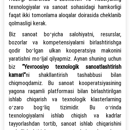
texnologiyalar va sanoat sohasidagi hamkorligi
faqat ikki tomonlama aloqalar doirasida cheklanib
qolmasligi kerak.
Biz sanoat boʻyicha salohiyatni, resurslar,
bozorlar va kompetensiyalarni birlashtirishga
qodir boʻlgan ulkan kooperatsiya makonini
yaratishni moʻljal qilyapmiz. Aynan shuning uchun
biz
“Yevroosiyo texnologik sanoatlashtirish
kamari”
ni shakllantirish tashabbusi bilan
chiqmoqdamiz. Bu sanoat kooperatsiyasining
yagona raqamli platformasi bilan birlashtirilgan
ishlab chiqarish va texnologik klasterlarning
oʻzaro bogʻliq tizimidir. Bu oʻrinda
texnologiyalarni ishlab chiqish va kadrlar
tayyorlashdan tortib, sanoat ishlab chiqarishini