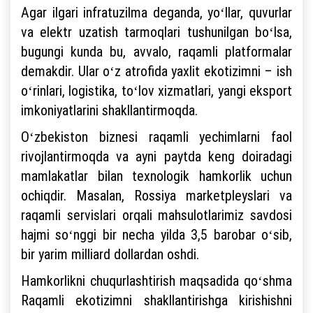
Agar ilgari infratuzilma deganda, yoʻllar, quvurlar
va elektr uzatish tarmoqlari tushunilgan boʻlsa,
bugungi kunda bu, avvalo, raqamli platformalar
demakdir. Ular oʻz atrofida yaxlit ekotizimni – ish
oʻrinlari, logistika, toʻlov xizmatlari, yangi eksport
imkoniyatlarini shakllantirmoqda.
Oʻzbekiston biznesi raqamli yechimlarni faol
rivojlantirmoqda va ayni paytda keng doiradagi
mamlakatlar bilan texnologik hamkorlik uchun
ochiqdir. Masalan, Rossiya marketpleyslari va
raqamli servislari orqali mahsulotlarimiz savdosi
hajmi soʻnggi bir necha yilda 3,5 barobar oʻsib,
bir yarim milliard dollardan oshdi.
Hamkorlikni chuqurlashtirish maqsadida qoʻshma
Raqamli ekotizimni shakllantirishga kirishishni