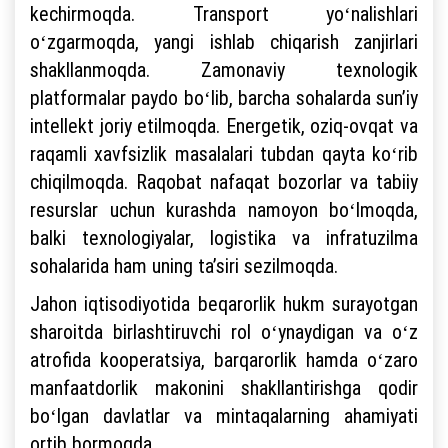
kechirmoqda. Transport yoʻnalishlari
oʻzgarmoqda, yangi ishlab chiqarish zanjirlari
shakllanmoqda. Zamonaviy texnologik
platformalar paydo boʻlib, barcha sohalarda sunʼiy
intellekt joriy etilmoqda. Energetik, oziq-ovqat va
raqamli xavfsizlik masalalari tubdan qayta koʻrib
chiqilmoqda. Raqobat nafaqat bozorlar va tabiiy
resurslar uchun kurashda namoyon boʻlmoqda,
balki texnologiyalar, logistika va infratuzilma
sohalarida ham uning taʼsiri sezilmoqda.
Jahon iqtisodiyotida beqarorlik hukm surayotgan
sharoitda birlashtiruvchi rol oʻynaydigan va oʻz
atrofida kooperatsiya, barqarorlik hamda oʻzaro
manfaatdorlik makonini shakllantirishga qodir
boʻlgan davlatlar va mintaqalarning ahamiyati
ortib bormoqda.