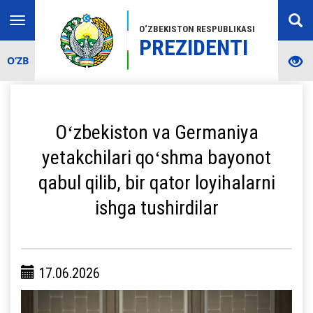
Toggle
O‘ZBEKISTON RESPUBLIKASI
navigation
PREZIDENTI
O‘ZB
Oʻzbekiston va Germaniya
yetakchilari qoʻshma bayonot
qabul qilib, bir qator loyihalarni
ishga tushirdilar
17.06.2026