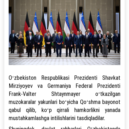
Oʻzbekiston Respublikasi Prezidenti Shavkat
Mirziyoyev va Germaniya Federal Prezidenti
Frank-Valter Shtaynmayer oʻtkazilgan
muzokaralar yakunlari boʻyicha Qoʻshma bayonot
qabul qilib, koʻp qirrali hamkorlikni yanada
mustahkamlashga intilishlarini tasdiqladilar.
Shuningdek, davlat rahbarlari Oʻzbekistonda