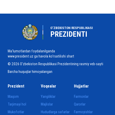
O‘ZBEKISTON RESPUBLIKASI
PREZIDENTI
Ma'lumotlardan foydalanilganda
www.president.uz ga havola ko‘rsatilishi shart
© 2026 O‘zbekiston Respublikasi Prezidentining rasmiy veb-sayti
Barcha huquqlar himoyalangan
Prezident
Voqealar
Hujjatlar
Maqom
Yangiliklar
Farmonlar
Tarjimayi hol
Majlislar
Qarorlar
Mukofotlar
Hududlarga safarlar
Farmoyishlar