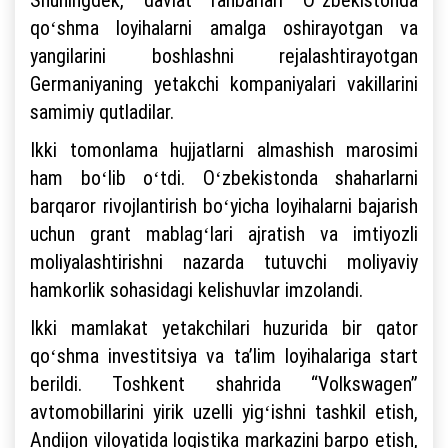
qoʻshma loyihalarni amalga oshirayotgan va
yangilarini boshlashni rejalashtirayotgan
Germaniyaning yetakchi kompaniyalari vakillarini
samimiy qutladilar.
Ikki tomonlama hujjatlarni almashish marosimi
ham boʻlib oʻtdi. Oʻzbekistonda shaharlarni
barqaror rivojlantirish boʻyicha loyihalarni bajarish
uchun grant mablagʻlari ajratish va imtiyozli
moliyalashtirishni nazarda tutuvchi moliyaviy
hamkorlik sohasidagi kelishuvlar imzolandi.
Ikki mamlakat yetakchilari huzurida bir qator
qoʻshma investitsiya va taʼlim loyihalariga start
berildi. Toshkent shahrida “Volkswagen”
avtomobillarini yirik uzelli yigʻishni tashkil etish,
Andijon viloyatida logistika markazini barpo etish,