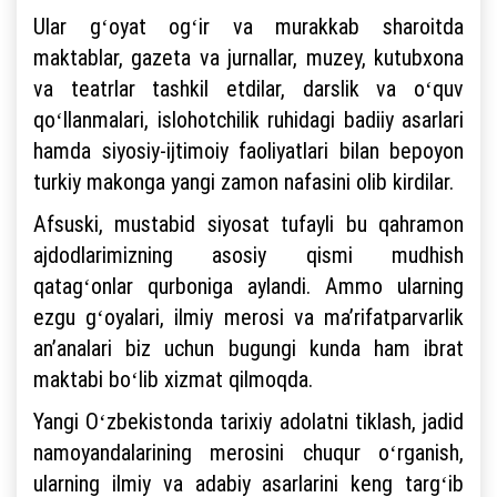
Ular gʻoyat ogʻir va murakkab sharoitda
maktablar, gazeta va jurnallar, muzey, kutubxona
va teatrlar tashkil etdilar, darslik va oʻquv
qoʻllanmalari, islohotchilik ruhidagi badiiy asarlari
hamda siyosiy-ijtimoiy faoliyatlari bilan bepoyon
turkiy makonga yangi zamon nafasini olib kirdilar.
Afsuski, mustabid siyosat tufayli bu qahramon
ajdodlarimizning asosiy qismi mudhish
qatagʻonlar qurboniga aylandi. Ammo ularning
ezgu gʻoyalari, ilmiy merosi va maʼrifatparvarlik
anʼanalari biz uchun bugungi kunda ham ibrat
maktabi boʻlib xizmat qilmoqda.
Yangi Oʻzbekistonda tarixiy adolatni tiklash, jadid
namoyandalarining merosini chuqur oʻrganish,
ularning ilmiy va adabiy asarlarini keng targʻib