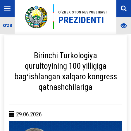
Toggle
O‘ZBEKISTON RESPUBLIKASI
navigation
PREZIDENTI
O‘ZB
Birinchi Turkologiya
qurultoyining 100 yilligiga
bagʻishlangan xalqaro kongress
qatnashchilariga
29.06.2026