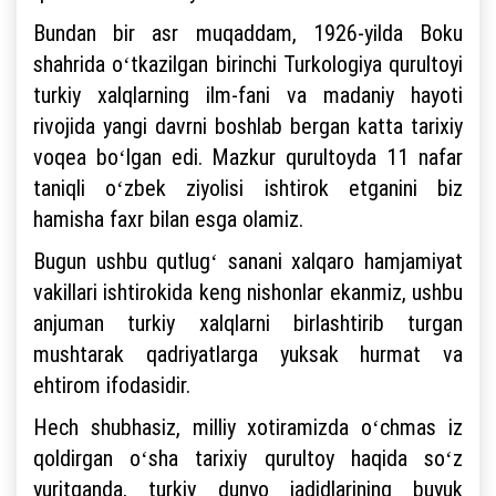
Bundan bir asr muqaddam, 1926-yilda Boku
shahrida oʻtkazilgan birinchi Turkologiya qurultoyi
turkiy xalqlarning ilm-fani va madaniy hayoti
rivojida yangi davrni boshlab bergan katta tarixiy
voqea boʻlgan edi. Mazkur qurultoyda 11 nafar
taniqli oʻzbek ziyolisi ishtirok etganini biz
hamisha faxr bilan esga olamiz.
Bugun ushbu qutlugʻ sanani xalqaro hamjamiyat
vakillari ishtirokida keng nishonlar ekanmiz, ushbu
anjuman turkiy xalqlarni birlashtirib turgan
mushtarak qadriyatlarga yuksak hurmat va
ehtirom ifodasidir.
Hech shubhasiz, milliy xotiramizda oʻchmas iz
qoldirgan oʻsha tarixiy qurultoy haqida soʻz
yuritganda, turkiy dunyo jadidlarining buyuk