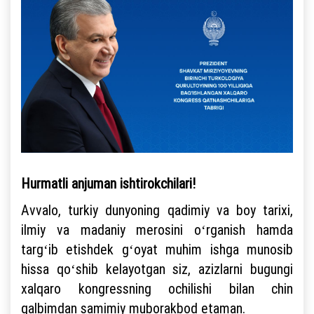
Hurmatli anjuman ishtirokchilari!
Avvalo, turkiy dunyoning qadimiy va boy tarixi,
ilmiy va madaniy merosini oʻrganish hamda
targʻib etishdek gʻoyat muhim ishga munosib
hissa qoʻshib kelayotgan siz, azizlarni bugungi
xalqaro kongressning ochilishi bilan chin
qalbimdan samimiy muborakbod etaman.