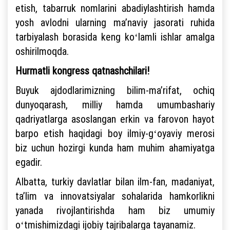
etish, tabarruk nomlarini abadiylashtirish hamda
yosh avlodni ularning maʼnaviy jasorati ruhida
tarbiyalash borasida keng koʻlamli ishlar amalga
oshirilmoqda.
Hurmatli kongress qatnashchilari!
Buyuk ajdodlarimizning bilim-maʼrifat, ochiq
dunyoqarash, milliy hamda umumbashariy
qadriyatlarga asoslangan erkin va farovon hayot
barpo etish haqidagi boy ilmiy-gʻoyaviy merosi
biz uchun hozirgi kunda ham muhim ahamiyatga
egadir.
Albatta, turkiy davlatlar bilan ilm-fan, madaniyat,
taʼlim va innovatsiyalar sohalarida hamkorlikni
yanada rivojlantirishda ham biz umumiy
oʻtmishimizdagi ijobiy tajribalarga tayanamiz.