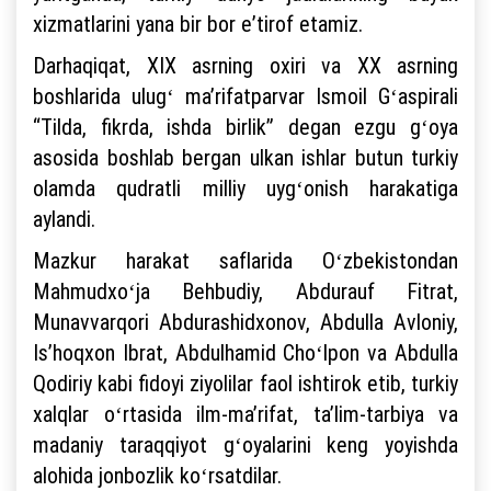
xizmatlarini yana bir bor eʼtirof etamiz.
Darhaqiqat, XIX asrning oxiri va XX asrning
boshlarida ulugʻ maʼrifatparvar Ismoil Gʻaspirali
“Tilda, fikrda, ishda birlik” degan ezgu gʻoya
asosida boshlab bergan ulkan ishlar butun turkiy
olamda qudratli milliy uygʻonish harakatiga
aylandi.
Mazkur harakat saflarida Oʻzbekistondan
Mahmudxoʻja Behbudiy, Abdurauf Fitrat,
Munavvarqori Abdurashidxonov, Abdulla Avloniy,
Isʼhoqxon Ibrat, Abdulhamid Choʻlpon va Abdulla
Qodiriy kabi fidoyi ziyolilar faol ishtirok etib, turkiy
xalqlar oʻrtasida ilm-maʼrifat, taʼlim-tarbiya va
madaniy taraqqiyot gʻoyalarini keng yoyishda
alohida jonbozlik koʻrsatdilar.