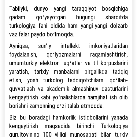
Tabiiyki, dunyo yangi taraqqiyot bosqichiga
qadam qoʻyayotgan bugungi sharoitda
turkologiya fani oldida ham yangi-yangi dolzarb
vazifalar paydo boʻlmoqda.
Ayniqsa, sunʼiy intellekt imkoniyatlaridan
foydalanish, qoʻlyozmalarni raqamlashtirish,
umumturkiy elektron lugʻatlar va til korpuslarini
yaratish, tarixiy manbalarni birgalikda tadqiq
etish, yosh turkolog tadqiqotchilarni qoʻllab-
quvvatlash va akademik almashinuv dasturlarini
kengaytirish kabi yoʻnalishlarda hamjihat ish olib
borishni zamonning oʻzi talab etmoqda.
Biz bu boradagi hamkorlik istiqbollarini yanada
kengaytirish maqsadida birinchi Turkologiya
qurultoyining 100 yilligi munosabati bilan turkiy