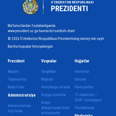
O‘ZBEKISTON RESPUBLIKASI
PREZIDENTI
Ma'lumotlardan foydalanilganda
www.president.uz ga havola ko‘rsatilishi shart
© 2026 O‘zbekiston Respublikasi Prezidentining rasmiy veb-sayti
Barcha huquqlar himoyalangan
Prezident
Voqealar
Hujjatlar
Maqom
Yangiliklar
Farmonlar
Tarjimayi hol
Majlislar
Qarorlar
Mukofotlar
Hududlarga safarlar
Farmoyishlar
Administratsiya
Xorijga tashriflar
“Oʻzbekiston —
2030” strategiyasi
Xorijiy
Administratsiya
delegatsiyalar bilan
Tashabbuslar
to‘g‘risida
uchrashuvlar
Mediateka