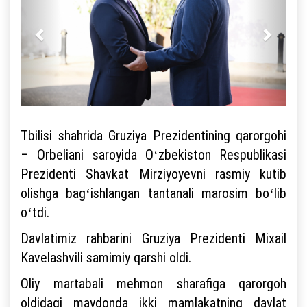
Tbilisi shahrida Gruziya Prezidentining qarorgohi
– Orbeliani saroyida Oʻzbekiston Respublikasi
Prezidenti Shavkat Mirziyoyevni rasmiy kutib
olishga bagʻishlangan tantanali marosim boʻlib
oʻtdi.
Davlatimiz rahbarini Gruziya Prezidenti Mixail
Kavelashvili samimiy qarshi oldi.
Oliy martabali mehmon sharafiga qarorgoh
oldidagi maydonda ikki mamlakatning davlat