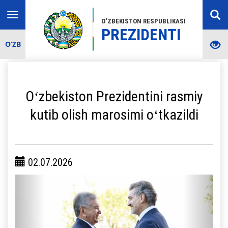
Toggle
O‘ZBEKISTON RESPUBLIKASI
navigation
PREZIDENTI
O‘ZB
Oʻzbekiston Prezidentini rasmiy
kutib olish marosimi oʻtkazildi
02.07.2026