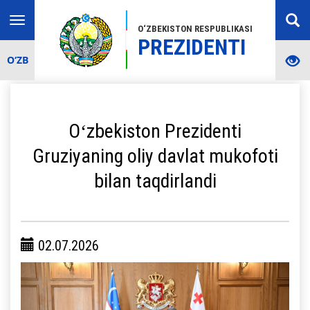
Toggle
O‘ZBEKISTON RESPUBLIKASI
navigation
PREZIDENTI
O‘ZB
Oʻzbekiston Prezidenti
Gruziyaning oliy davlat mukofoti
bilan taqdirlandi
02.07.2026