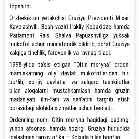
topshirdi.
Oʻzbekiston yetakchisi Gruziya Prezidenti Mixail
Kavelashvili, Bosh vaziri Irakliy Kobaxidze hamda
Parlament Raisi Shalva Papuashviliga yuksak
mukofot uchun minnatdorlik bildirib, doʻst Gruziya
xalqiga tinchlik, farovonlik va ravnaq tiladi.
1998-yilda taʼsis etilgan “Oltin moʻyna” ordeni
mamlakatning oliy davlat mukofotlaridan biri
boʻlib, xorijiy davlatlar va xalqaro tashkilotlar
bilan aloqalarni mustahkamlash hamda gruzin
madaniyati, ilm-fani va sanʼatini targʻib etish
borasidagi alohida xizmatlar uchun beriladi.
Ordenning nomi Oltin moʻyna haqidagi qadimgi
yunon afsonasi hamda hozirgi Gruziya hududida
joylashgan tarixiy oʻlka – Kolxida bilan bogʻliq.