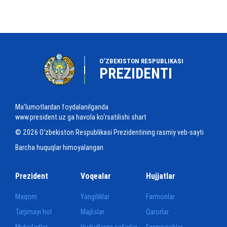
O‘ZBEKISTON RESPUBLIKASI
PREZIDENTI
Ma'lumotlardan foydalanilganda
www.president.uz ga havola ko‘rsatilishi shart
© 2026 O‘zbekiston Respublikasi Prezidentining rasmiy veb-sayti
Barcha huquqlar himoyalangan
Prezident
Voqealar
Hujjatlar
Maqom
Yangiliklar
Farmonlar
Tarjimayi hol
Majlislar
Qarorlar
Mukofotlar
Hududlarga safarlar
Farmoyishlar