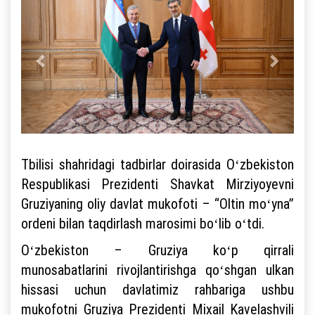
Tbilisi shahridagi tadbirlar doirasida Oʻzbekiston
Respublikasi Prezidenti Shavkat Mirziyoyevni
Gruziyaning oliy davlat mukofoti – “Oltin moʻyna”
ordeni bilan taqdirlash marosimi boʻlib oʻtdi.
Oʻzbekiston – Gruziya koʻp qirrali
munosabatlarini rivojlantirishga qoʻshgan ulkan
hissasi uchun davlatimiz rahbariga ushbu
mukofotni Gruziya Prezidenti Mixail Kavelashvili