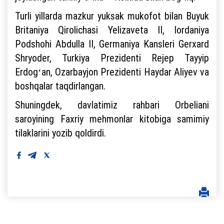
Turli yillarda mazkur yuksak mukofot bilan Buyuk
Britaniya Qirolichasi Yelizaveta II, Iordaniya
Podshohi Abdulla II, Germaniya Kansleri Gerxard
Shryoder, Turkiya Prezidenti Rejep Tayyip
Erdogʻan, Ozarbayjon Prezidenti Haydar Aliyev va
boshqalar taqdirlangan.
Shuningdek, davlatimiz rahbari Orbeliani
saroyining Faxriy mehmonlar kitobiga samimiy
tilaklarini yozib qoldirdi.