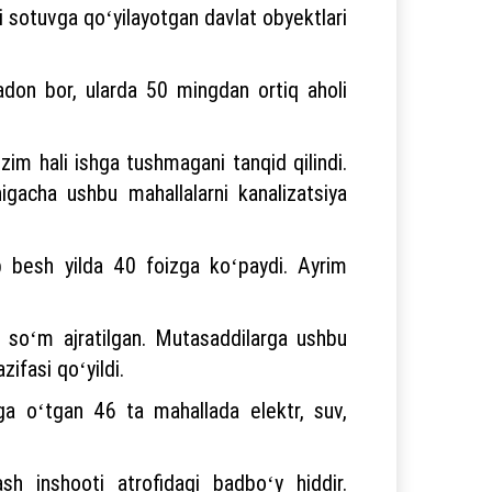
ki sotuvga qoʻyilayotgan davlat obyektlari
adon bor, ularda 50 mingdan ortiq aholi
zim hali ishga tushmagani tanqid qilindi.
igacha ushbu mahallalarni kanalizatsiya
ab besh yilda 40 foizga koʻpaydi. Ayrim
rd soʻm ajratilgan. Mutasaddilarga ushbu
zifasi qoʻyildi.
a oʻtgan 46 ta mahallada elektr, suv,
h inshooti atrofidagi badboʻy hiddir.