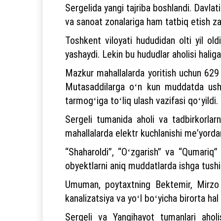
Sergelida yangi tajriba boshlandi. Davlat
va sanoat zonalariga ham tatbiq etish zaru
Toshkent viloyati hududidan olti yil o
yashaydi. Lekin bu hududlar aholisi haliga
Mazkur mahallalarda yoritish uchun 629 t
Mutasaddilarga oʻn kun muddatda ushbu 
tarmogʻiga toʻliq ulash vazifasi qoʻyildi.
Sergeli tumanida aholi va tadbirkorlar
mahallalarda elektr kuchlanishi meʼyordan
“Shaharoldi”, “Oʻzgarish” va “Qumariq” 
obyektlarni aniq muddatlarda ishga tushiri
Umuman, poytaxtning Bektemir, Mirzo 
kanalizatsiya va yoʻl boʻyicha birorta hal
Sergeli va Yangihayot tumanlari ahol