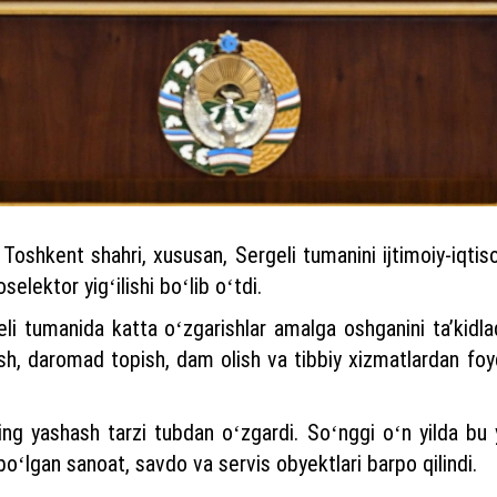
Toshkent shahri, xususan, Sergeli tumanini ijtimoiy-iqtisod
elektor yigʻilishi boʻlib oʻtdi.
geli tumanida katta oʻzgarishlar amalga oshganini taʼkidl
ash, daromad topish, dam olish va tibbiy xizmatlardan f
 yashash tarzi tubdan oʻzgardi. Soʻnggi oʻn yilda bu y
ʻlgan sanoat, savdo va servis obyektlari barpo qilindi.