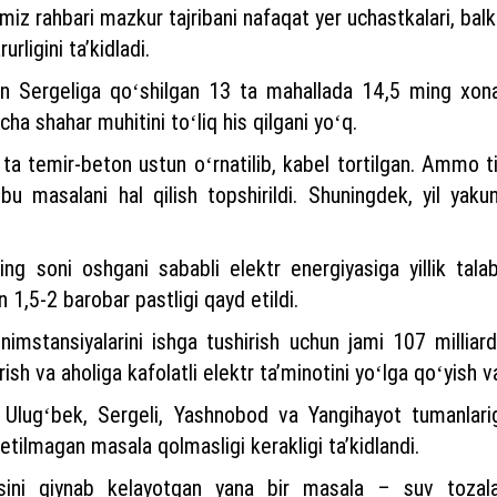
imiz rahbari mazkur tajribani nafaqat yer uchastkalari, bal
rligini taʼkidladi.
ldin Sergeliga qoʻshilgan 13 ta mahallada 14,5 ming xon
cha shahar muhitini toʻliq his qilgani yoʻq.
a temir-beton ustun oʻrnatilib, kabel tortilgan. Ammo ti
masalani hal qilish topshirildi. Shuningdek, yil yakun
ning soni oshgani sababli elektr energiyasiga yillik tal
 1,5-2 barobar pastligi qayd etildi.
nimstansiyalarini ishga tushirish uchun jami 107 millia
sh va aholiga kafolatli elektr taʼminotini yoʻlga qoʻyish va
Ulugʻbek, Sergeli, Yashnobod va Yangihayot tumanlarig
 etilmagan masala qolmasligi kerakligi taʼkidlandi.
isini qiynab kelayotgan yana bir masala – suv tozalas