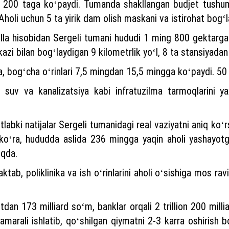
 200 taga koʻpaydi. Tumanda shakllangan budjet tushuml
Aholi uchun 5 ta yirik dam olish maskani va istirohat bogʻlar
lla hisobidan Sergeli tumani hududi 1 ming 800 gektarga 
 bilan bogʻlaydigan 9 kilometrlik yoʻl, 8 ta stansiyadan i
 bogʻcha oʻrinlari 7,5 mingdan 15,5 mingga koʻpaydi. 50 ta
r, suv va kanalizatsiya kabi infratuzilma tarmoqlarini 
labki natijalar Sergeli tumanidagi real vaziyatni aniq koʻr
a koʻra, hududda aslida 236 mingga yaqin aholi yashayotga
oqda.
ktab, poliklinika va ish oʻrinlarini aholi oʻsishiga mos ra
jetdan 173 milliard soʻm, banklar orqali 2 trillion 200 mil
arali ishlatib, qoʻshilgan qiymatni 2-3 karra oshirish bo