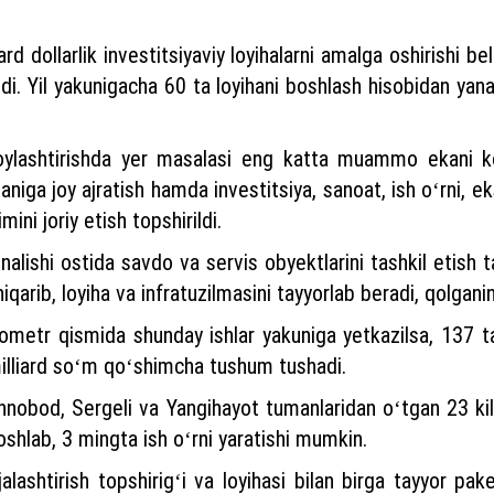
ard dollarlik investitsiyaviy loyihalarni amalga oshirishi 
ildi. Yil yakunigacha 60 ta loyihani boshlash hisobidan yana 
 joylashtirishda yer masalasi eng katta muammo ekani koʻ
iga joy ajratish hamda investitsiya, sanoat, ish oʻrni, ek
ini joriy etish topshirildi.
alishi ostida savdo va servis obyektlarini tashkil etish t
qarib, loyiha va infratuzilmasini tayyorlab beradi, qolganin
ilometr qismida shunday ishlar yakuniga yetkazilsa, 137 t
milliard soʻm qoʻshimcha tushum tushadi.
shnobod, Sergeli va Yangihayot tumanlaridan oʻtgan 23 ki
oshlab, 3 mingta ish oʻrni yaratishi mumkin.
ejalashtirish topshirigʻi va loyihasi bilan birga tayyor p