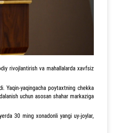
iy rivojlantirish va mahallalarda xavfsiz
adi. Yaqin-yaqingacha poytaxtning chekka
oydalanish uchun asosan shahar markaziga
erda 30 ming xonadonli yangi uy-joylar,