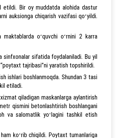
 etildi. Bir oy muddatda alohida dastur
ni auksionga chiqarish vazifasi qoʻyildi.
a maktablarda oʻquvchi oʻrnini 2 karra
sinfxonalar sifatida foydalaniladi. Bu yil
ytaxt tajribasi”ni yaratish topshirildi.
tish ishlari boshlanmoqda. Shundan 3 tasi
l etiladi.
 xizmat qiladigan maskanlarga aylantirish
ometr qismini betonlashtirish boshlangani
h va salomatlik yoʻlagini tashkil etish
 ham koʻrib chiqildi. Poytaxt tumanlariga