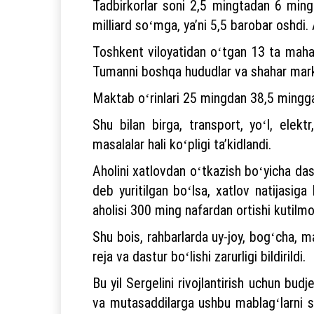
Tadbirkorlar soni 2,5 mingtadan 6 ming
milliard soʻmga, yaʼni 5,5 barobar oshdi. 
Toshkent viloyatidan oʻtgan 13 ta maha
Tumanni boshqa hududlar va shahar markazi
Maktab oʻrinlari 25 mingdan 38,5 mingga,
Shu bilan birga, transport, yoʻl, elekt
masalalar hali koʻpligi taʼkidlandi.
Aholini xatlovdan oʻtkazish boʻyicha dast
deb yuritilgan boʻlsa, xatlov natijasig
aholisi 300 ming nafardan ortishi kutilm
Shu bois, rahbarlarda uy-joy, bogʻcha, ma
reja va dastur boʻlishi zarurligi bildirildi.
Bu yil Sergelini rivojlantirish uchun bud
va mutasaddilarga ushbu mablagʻlarni sam