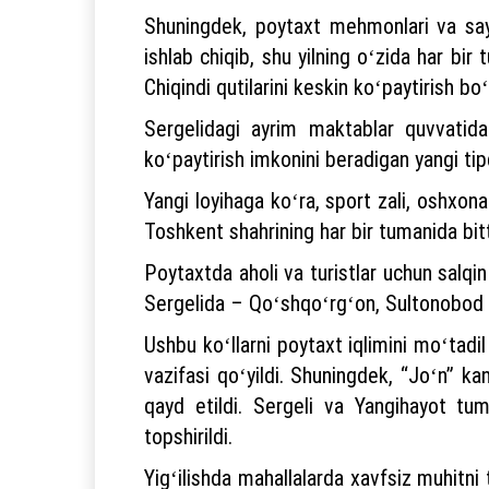
Shuningdek, poytaxt mehmonlari va sayr
ishlab chiqib, shu yilning oʻzida har bi
Chiqindi qutilarini keskin koʻpaytirish bo
Sergelidagi ayrim maktablar quvvatida
koʻpaytirish imkonini beradigan yangi tipd
Yangi loyihaga koʻra, sport zali, oshxona
Toshkent shahrining har bir tumanida bitt
Poytaxtda aholi va turistlar uchun salqi
Sergelida – Qoʻshqoʻrgʻon, Sultonobod va
Ushbu koʻllarni poytaxt iqlimini moʻtadi
vazifasi qoʻyildi. Shuningdek, “Joʻn” ka
qayd etildi. Sergeli va Yangihayot tum
topshirildi.
Yigʻilishda mahallalarda xavfsiz muhitni