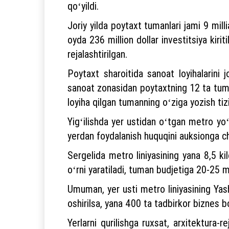
qoʻyildi.
Joriy yilda poytaxt tumanlari jami 9 milli
oyda 236 million dollar investitsiya kirit
rejalashtirilgan.
Poytaxt sharoitida sanoat loyihalarini
sanoat zonasidan poytaxtning 12 ta tuman
loyiha qilgan tumanning oʻziga yozish tizim
Yigʻilishda yer ustidan oʻtgan metro yoʻn
yerdan foydalanish huquqini auksionga chi
Sergelida metro liniyasining yana 8,5 k
oʻrni yaratiladi, tuman budjetiga 20-25 
Umuman, yer usti metro liniyasining Ya
oshirilsa, yana 400 ta tadbirkor biznes b
Yerlarni qurilishga ruxsat, arxitektura-r