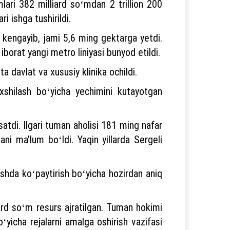
ari 382 milliard soʻmdan 2 trillion 200
i ishga tushirildi.
kengayib, jami 5,6 ming gektarga yetdi.
borat yangi metro liniyasi bunyod etildi.
 davlat va xususiy klinika ochildi.
yaxshilash boʻyicha yechimini kutayotgan
satdi. Ilgari tuman aholisi 181 ming nafar
ni maʼlum boʻldi. Yaqin yillarda Sergeli
vishda koʻpaytirish boʻyicha hozirdan aniq
liard soʻm resurs ajratilgan. Tuman hokimi
ʻyicha rejalarni amalga oshirish vazifasi