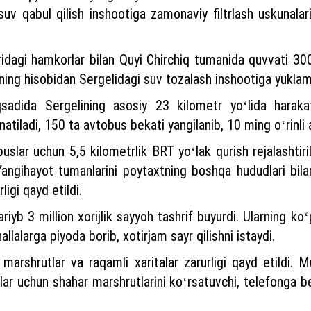
v qabul qilish inshootiga zamonaviy filtrlash uskunala
laridagi hamkorlar bilan Quyi Chirchiq tumanida quvvati 
Buning hisobidan Sergelidagi suv tozalash inshootiga yukla
qsadida Sergelining asosiy 23 kilometr yoʻlida haraka
atiladi, 150 ta avtobus bekati yangilanib, 10 ming oʻrinli a
buslar uchun 5,5 kilometrlik BRT yoʻlak qurish rejalashtir
Yangihayot tumanlarini poytaxtning boshqa hududlari bil
ligi qayd etildi.
b 3 million xorijlik sayyoh tashrif buyurdi. Ularning koʻpch
llalarga piyoda borib, xotirjam sayr qilishni istaydi.
 marshrutlar va raqamli xaritalar zarurligi qayd etildi. 
ar uchun shahar marshrutlarini koʻrsatuvchi, telefonga be