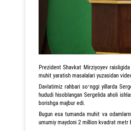
Prezident Shavkat Mirziyoyev raisligida 
muhit yaratish masalalari yuzasidan videos
Davlatimiz rahbari soʻnggi yillarda Ser
hududi hisoblangan Sergelida aholi ishl
borishga majbur edi.
Bugun esa tumanda muhit va odamlarning
umumiy maydoni 2 million kvadrat metr bo