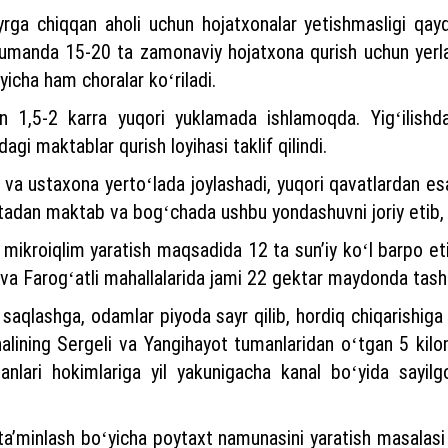
ga chiqqan aholi uchun hojatxonalar yetishmasligi qayd
r tumanda 15-20 ta zamonaviy hojatxona qurish uchun yerlar
ʻyicha ham choralar koʻriladi.
n 1,5-2 karra yuqori yuklamada ishlamoqda. Yigʻilishd
agi maktablar qurish loyihasi taklif qilindi.
 va ustaxona yertoʻlada joylashadi, yuqori qavatlardan esa 
adan maktab va bogʻchada ushbu yondashuvni joriy etib, “po
n mikroiqlim yaratish maqsadida 12 ta sunʼiy koʻl barpo e
 Farogʻatli mahallalarida jami 22 gektar maydonda tashki
l saqlashga, odamlar piyoda sayr qilib, hordiq chiqarishiga
nalining Sergeli va Yangihayot tumanlaridan oʻtgan 5 kil
anlari hokimlariga yil yakunigacha kanal boʻyida sayilgo
 taʼminlash boʻyicha poytaxt namunasini yaratish masalasi