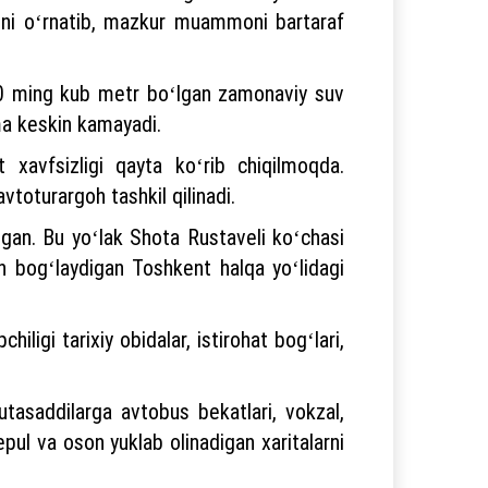
rini oʻrnatib, mazkur muammoni bartaraf
300 ming kub metr boʻlgan zamonaviy suv
ma keskin kamayadi.
t xavfsizligi qayta koʻrib chiqilmoqda.
vtoturargoh tashkil qilinadi.
ilgan. Bu yoʻlak Shota Rustaveli koʻchasi
an bogʻlaydigan Toshkent halqa yoʻlidagi
iligi tarixiy obidalar, istirohat bogʻlari,
Mutasaddilarga avtobus bekatlari, vokzal,
pul va oson yuklab olinadigan xaritalarni