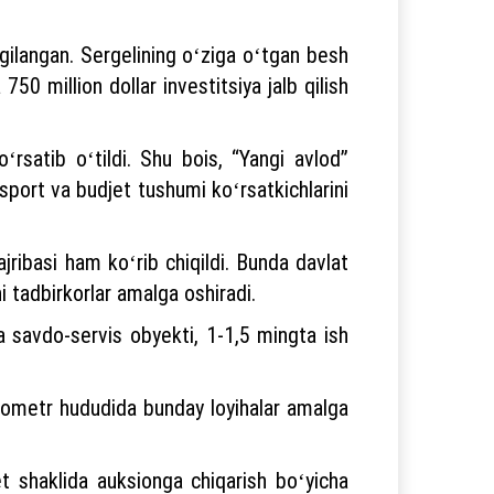
belgilangan. Sergelining oʻziga oʻtgan besh
750 million dollar investitsiya jalb qilish
rsatib oʻtildi. Shu bois, “Yangi avlod”
sport va budjet tushumi koʻrsatkichlarini
ajribasi ham koʻrib chiqildi. Bunda davlat
i tadbirkorlar amalga oshiradi.
a savdo-servis obyekti, 1-1,5 mingta ish
lometr hududida bunday loyihalar amalga
aket shaklida auksionga chiqarish boʻyicha