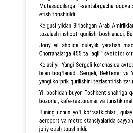
Mutasaddilarga 1-sentabrgacha oqova su
etish topshirildi.
Kelgusi yildan Birlashgan Arab Amirlik
tozalash inshooti qurilishi boshlanadi. 
Joriy yil aholiga qulaylik yaratish ma
Chorrahalarga 455 ta “aqlli” svetofor oʻrn
Kelasi yil Yangi Sergeli koʻchasida avto
bilan bogʻlanadi. Sergeli, Bektemir va 
yangi koʻprik qurilishini tezlashtirish zarur
Yil boshidan buyon Toshkent shahriga qariy
bozorlar, kafe-restoranlar va turistik maha
Buning uchun yoʻl koʻrsatkichlari, qulay
aeroport va metro stansiyalarida sayyohl
joriy etish topshirildi.