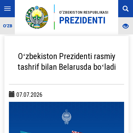
Toggle
O‘ZBEKISTON RESPUBLIKASI
navigation
PREZIDENTI
O‘ZB
Oʻzbekiston Prezidenti rasmiy
tashrif bilan Belarusda boʻladi
07.07.2026