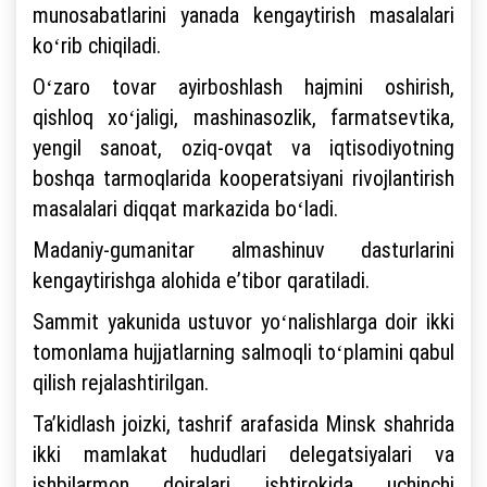
munosabatlarini yanada kengaytirish masalalari
koʻrib chiqiladi.
Oʻzaro tovar ayirboshlash hajmini oshirish,
qishloq xoʻjaligi, mashinasozlik, farmatsevtika,
yengil sanoat, oziq-ovqat va iqtisodiyotning
boshqa tarmoqlarida kooperatsiyani rivojlantirish
masalalari diqqat markazida boʻladi.
Madaniy-gumanitar almashinuv dasturlarini
kengaytirishga alohida eʼtibor qaratiladi.
Sammit yakunida ustuvor yoʻnalishlarga doir ikki
tomonlama hujjatlarning salmoqli toʻplamini qabul
qilish rejalashtirilgan.
Taʼkidlash joizki, tashrif arafasida Minsk shahrida
ikki mamlakat hududlari delegatsiyalari va
ishbilarmon doiralari ishtirokida uchinchi