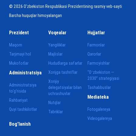
© 2026 O‘zbekiston Respublikasi Prezidentining rasmiy veb-sayti
Barcha huquqlar himoyalangan
Prezident
Voqealar
Hujjatlar
Maqom
Yangiliklar
Farmonlar
Tarjimayi hol
Majlislar
Qarorlar
Mukofotlar
Hududlarga safarlar
Farmoyishlar
Administratsiya
Xorijga tashriflar
“Oʻzbekiston —
2030” strategiyasi
Xorijiy
Administratsiya
delegatsiyalar bilan
Tashabbuslar
to‘g‘risida
uchrashuvlar
Mediateka
Rahbariyat
Nutqlar
Quyi tashkilotlar
Fotogalereya
Tabriklar
Videogalereya
Bog'lanish