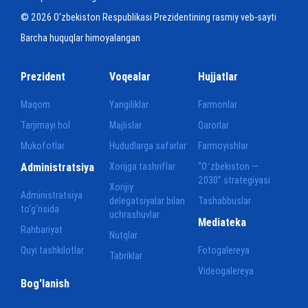
© 2026 O‘zbekiston Respublikasi Prezidentining rasmiy veb-sayti
Barcha huquqlar himoyalangan
Prezident
Voqealar
Hujjatlar
Maqom
Yangiliklar
Farmonlar
Tarjimayi hol
Majlislar
Qarorlar
Mukofotlar
Hududlarga safarlar
Farmoyishlar
Administratsiya
Xorijga tashriflar
“Oʻzbekiston —
2030” strategiyasi
Xorijiy
Administratsiya
delegatsiyalar bilan
Tashabbuslar
to‘g‘risida
uchrashuvlar
Mediateka
Rahbariyat
Nutqlar
Quyi tashkilotlar
Fotogalereya
Tabriklar
Videogalereya
Bog'lanish