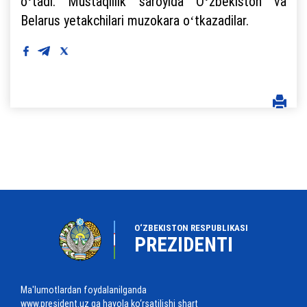
oʻtadi. Mustaqillik saroyida Oʻzbekiston va
Belarus yetakchilari muzokara oʻtkazadilar.
O‘ZBEKISTON RESPUBLIKASI
PREZIDENTI
Ma'lumotlardan foydalanilganda
www.president.uz ga havola ko‘rsatilishi shart