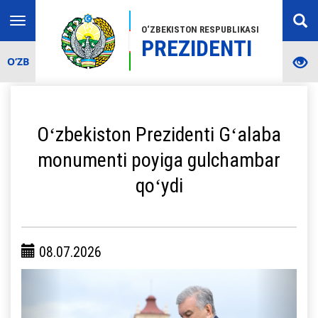
Toggle
O‘ZBEKISTON RESPUBLIKASI
navigation
PREZIDENTI
O‘ZB
Oʻzbekiston Prezidenti Gʻalaba
monumenti poyiga gulchambar
qoʻydi
08.07.2026