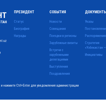
ПРЕЗИДЕНТ
СОБЫТИЯ
ДОКУМЕНТ
НТ
Статус
Новости
Указы
СТАН
Биография
Совещания
Постановлени
Награды
Поездки в регионы
Распоряжения
nt.uz
Зарубежные визиты
Стратегия
«Узбекистан —
Встречи с
и
зарубежными
Инициативы
делегациями
Выступления
Поздравления
ё и нажмите Ctrl+Enter для уведомления администрации