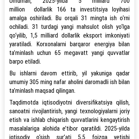
Umuman, 2025-yilda 5 milliard 700
million dollarlik 166 ta investitsiya loyihasi
amalga oshiriladi. Bu orqali 31 mingta ish o‘rni
ochiladi. 31 turdagi yangi mahsulot olish yo‘lga
qo‘yilib, 1,5 milliard dollarlik eksport imkoniyati
yaratiladi. Korxonalarni barqaror energiya bilan
ta’minlash uchun 65 megavatt yangi quvvatlar
barpo etiladi.
Bu ishlarni davom ettirib, yil yakuniga qadar
umumiy 305 ming nafar aholini daromadli ish bilan
ta’minlash maqsad qilingan.
Taqdimotda iqtisodiyotni diversifikatsiya qilish,
sanoatni rivojlantirish, yangi texnologiyalarni joriy
etish va ishlab chiqarish quvvatlarini kengaytirish
masalalariga alohida e’tibor qaratildi. 2025-yilda
iqtisodiy o‘sish sur’ati 5,5 foizga yetishi