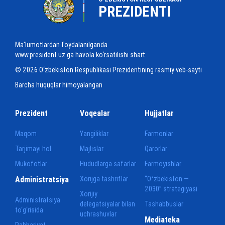
PREZIDENTI
Ma'lumotlardan foydalanilganda
www.president.uz ga havola ko‘rsatilishi shart
© 2026 O‘zbekiston Respublikasi Prezidentining rasmiy veb-sayti
Barcha huquqlar himoyalangan
Prezident
Voqealar
Hujjatlar
Maqom
Yangiliklar
Farmonlar
Tarjimayi hol
Majlislar
Qarorlar
Mukofotlar
Hududlarga safarlar
Farmoyishlar
Administratsiya
Xorijga tashriflar
“Oʻzbekiston —
2030” strategiyasi
Xorijiy
Administratsiya
delegatsiyalar bilan
Tashabbuslar
to‘g‘risida
uchrashuvlar
Mediateka
Rahbariyat