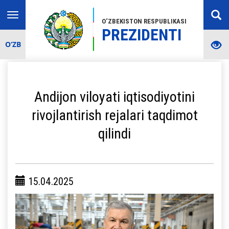
Toggle
O‘ZBEKISTON RESPUBLIKASI
navigation
PREZIDENTI
O‘ZB
Andijon viloyati iqtisodiyotini
rivojlantirish rejalari taqdimot
qilindi
15.04.2025