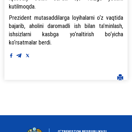
kutilmoqda.
Prezident mutasaddilarga loyihalarni o‘z vaqtida
bajarib, aholini daromadli ish bilan ta’minlash,
ishsizlarni kasbga yo‘naltirish bo‘yicha
ko‘rsatmalar berdi.
O‘ZBEKISTON RESPUBLIKASI